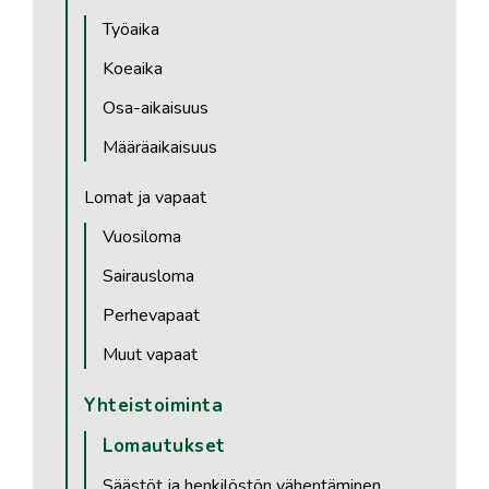
Työaika
Koeaika
Osa-aikaisuus
Määräaikaisuus
Lomat ja vapaat
Vuosiloma
Sairausloma
Perhevapaat
Muut vapaat
Yhteistoiminta
Lomautukset
Säästöt ja henkilöstön vähentäminen