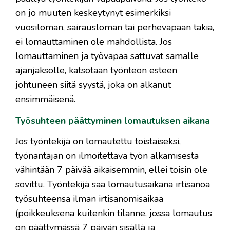
on jo muuten keskeytynyt esimerkiksi
vuosiloman, sairausloman tai perhevapaan takia,
ei lomauttaminen ole mahdollista. Jos
lomauttaminen ja työvapaa sattuvat samalle
ajanjaksolle, katsotaan työnteon esteen
johtuneen siitä syystä, joka on alkanut
ensimmäisenä.
Työsuhteen päättyminen lomautuksen aikana
Jos työntekijä on lomautettu toistaiseksi,
työnantajan on ilmoitettava työn alkamisesta
vähintään 7 päivää aikaisemmin, ellei toisin ole
sovittu. Työntekijä saa lomautusaikana irtisanoa
työsuhteensa ilman irtisanomisaikaa
(poikkeuksena kuitenkin tilanne, jossa lomautus
on päättymässä 7 päivän sisällä ja