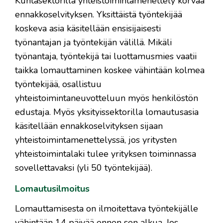
Kuntasektorilla yhteistoimintamenettely korvaa
ennakkoselvityksen. Yksittäistä työntekijää
koskeva asia käsitellään ensisijaisesti
työnantajan ja työntekijän välillä. Mikäli
työnantaja, työntekijä tai luottamusmies vaatii
taikka lomauttaminen koskee vähintään kolmea
työntekijää, osallistuu
yhteistoimintaneuvotteluun myös henkilöstön
edustaja. Myös yksityissektorilla lomautusasia
käsitellään ennakkoselvityksen sijaan
yhteistoimintamenettelyssä, jos yritysten
yhteistoimintalaki tulee yrityksen toiminnassa
sovellettavaksi (yli 50 työntekijää). ​
Lomautusilmoitus
Lomauttamisesta on ilmoitettava työntekijälle
vähintään 14 päivää ennen sen alkua. Jos