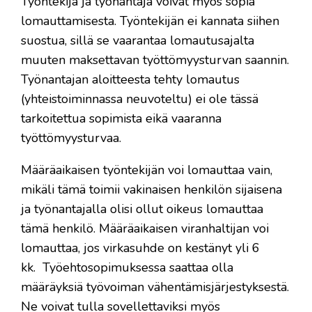
Työntekijä ja työnantaja voivat myös sopia
lomauttamisesta. Työntekijän ei kannata siihen
suostua, sillä se vaarantaa lomautusajalta
muuten maksettavan työttömyysturvan saannin.
Työnantajan aloitteesta tehty lomautus
(yhteistoiminnassa neuvoteltu) ei ole tässä
tarkoitettua sopimista eikä vaaranna
työttömyysturvaa.
Määräaikaisen työntekijän voi lomauttaa vain,
mikäli tämä toimii vakinaisen henkilön sijaisena
ja työnantajalla olisi ollut oikeus lomauttaa
tämä henkilö. Määräaikaisen viranhaltijan voi
lomauttaa, jos virkasuhde on kestänyt yli 6
kk. Työehtosopimuksessa saattaa olla
määräyksiä työvoiman vähentämisjärjestyksestä.
Ne voivat tulla sovellettaviksi myös