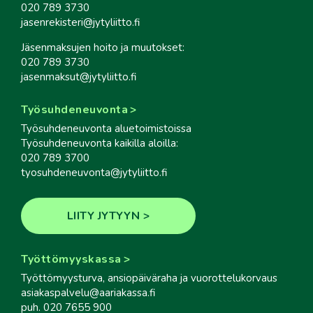
020 789 3730
jasenrekisteri@jytyliitto.fi
Jäsenmaksujen hoito ja muutokset:
020 789 3730
jasenmaksut@jytyliitto.fi
Työsuhdeneuvonta
Työsuhdeneuvonta aluetoimistoissa
Työsuhdeneuvonta kaikilla aloilla:
020 789 3700
tyosuhdeneuvonta@jytyliitto.fi
LIITY JYTYYN
Työttömyyskassa
Työttömyysturva, ansiopäiväraha ja vuorottelukorvaus
asiakaspalvelu@aariakassa.fi
puh. 020 7655 900