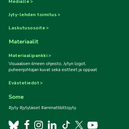
Medialle
Jyty-lehden toimitus
Laskutusosoite
Materiaalit
Materiaalipankki
Visuaalisen ilmeen ohjeisto, Jytyn logot,
puheenjohtajan kuvat sekä esitteet ja oppaat
Evästetiedot
Some
#jyty #jytyläiset #ammattiliittojyty