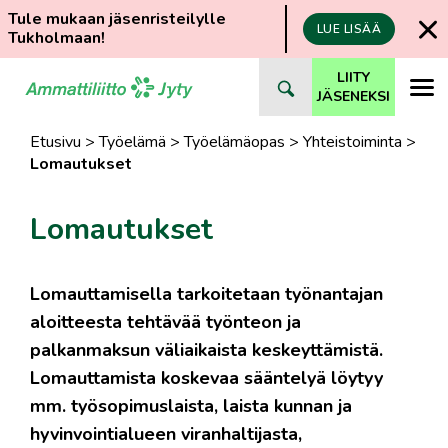
Tule mukaan jäsenristeilylle
LUE LISÄÄ
Tukholmaan!
Siirry
LIITY
suoraan
JÄSENEKSI
sisältöön
Etusivu
>
Työelämä
>
Työelämäopas
>
Yhteistoiminta
>
Lomautukset
Lomautukset
​Lomauttamisella tarkoitetaan työnantajan
aloitteesta tehtävää työnteon ja
palkanmaksun väliaikaista keskeyttämistä.
Lomauttamista koskevaa sääntelyä löytyy
mm. työsopimuslaista, laista kunnan ja
hyvinvointialueen viranhaltijasta,