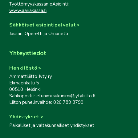
Työttömyyskassan eAsiointi:
www.aariakassa.fi
Sähköiset asiointipalvelut
Jässäri, Operetti ja Omanetti
Yhteystiedot
Henkilöstö
Ammattiliitto Jyty ry
Elimäenkatu 5
00510 Helsinki
Sähköpostit: etunimi.sukunimi@jytyliitto.fi
Liiton puhelinvaihde: 020 789 3799
Yhdistykset
Paikalliset ja valtakunnalliset yhdistykset