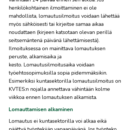
henkilökohtainen ilmoittaminen ei ole
mahdollista, lomautusilmoitus voidaan lähettää
myös sähköisesti tai kirjeitse samaa aikaa
noudattaen (kirjeen katsotaan olevan perillä
seitsemäntenä päivänä lähettämisestä).
Ilmoituksessa on mainittava lomautuksen
peruste, alkamisaika ja
kesto. Lomautusilmoitusaika voidaan
työehtosopimuksilla sopia pidemmäksikin.
Esimerkiksi kuntasektorilla lomautusilmoitus on
KVTES:n nojalla annettava vähintään kolme
viikkoa ennen lomautuksen alkamista.
Lomauttamisen alkaminen
Lomautus ei kuntasektorilla voi alkaa eikä
päättyä työntekijän vapaapäivänä. Jos työnteko