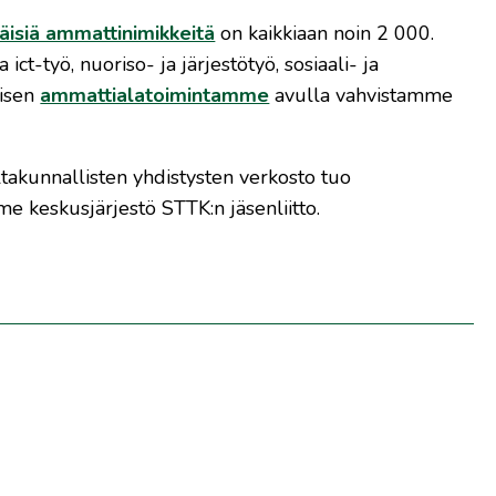
läisiä ammattinimikkeitä
on kaikkiaan noin 2 000.
ict-työ, nuoriso- ja järjestötyö, sosiaali- ja
visen
ammattialatoimintamme
avulla vahvistamme
altakunnallisten yhdistysten verkosto tuo
keskusjärjestö STTK:n jäsenliitto.