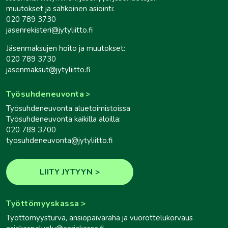
muutokset ja sähköinen asiointi:
020 789 3730
jasenrekisteri@jytyliitto.fi
Jäsenmaksujen hoito ja muutokset:
020 789 3730
jasenmaksut@jytyliitto.fi
Työsuhdeneuvonta
Työsuhdeneuvonta aluetoimistoissa
Työsuhdeneuvonta kaikilla aloilla:
020 789 3700
tyosuhdeneuvonta@jytyliitto.fi
LIITY JYTYYN
Työttömyyskassa
Työttömyysturva, ansiopäiväraha ja vuorottelukorvaus