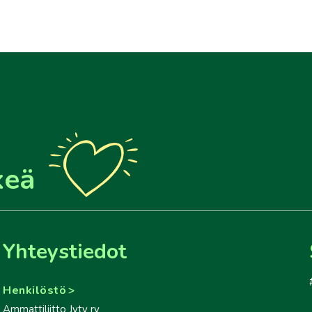
keä
Yhteystiedot
Henkilöstö
Ammattiliitto Jyty ry