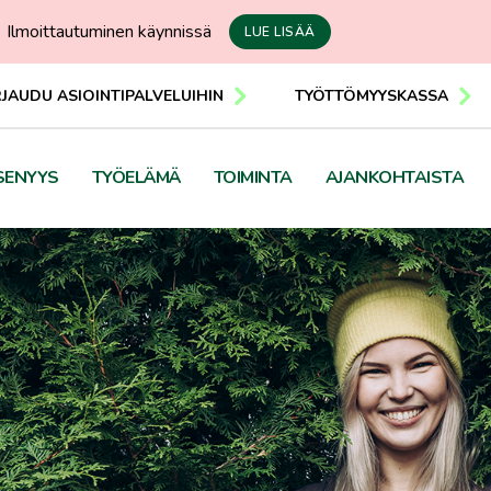
Ilmoittautuminen käynnissä
LUE LISÄÄ
RJAUDU ASIOINTIPALVELUIHIN
TYÖTTÖMYYSKASSA
SENYYS
TYÖELÄMÄ
TOIMINTA
AJANKOHTAISTA