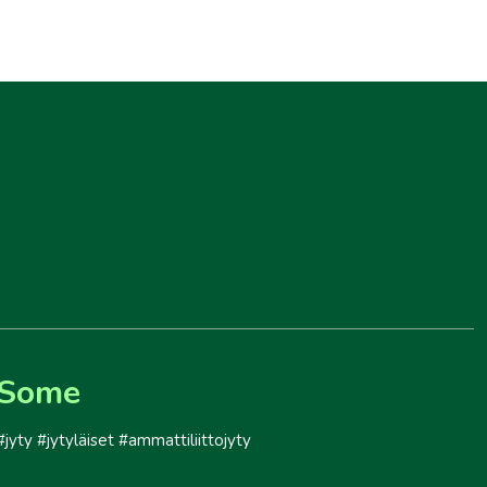
Some
#jyty #jytyläiset #ammattiliittojyty