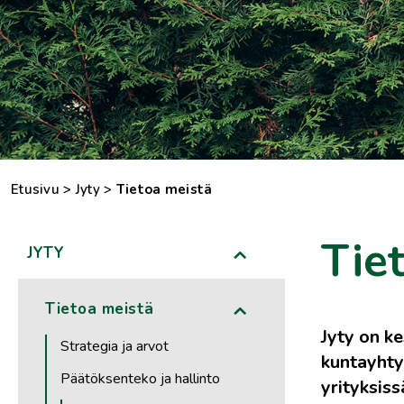
Etusivu
>
Jyty
>
Tietoa meistä
Tie
JYTY
Tietoa meistä
Jyty on k
Strategia ja arvot
kuntayhtym
Päätöksenteko ja hallinto
yrityksissä