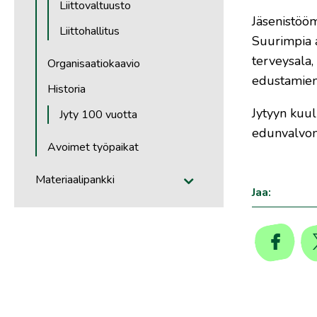
Liittovaltuusto
Jäsenistöö
Liittohallitus
Suurimpia am
terveysala,
Organisaatiokaavio
edustamiem
Historia
Jytyyn kuu
Jyty 100 vuotta
edunvalvon
Avoimet työpaikat
Materiaalipankki
Jaa: