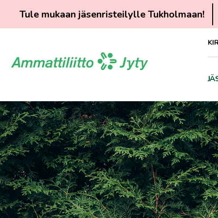
Tule mukaan jäsenristeilylle Tukholmaan!
Siirry
KI
suoraan
sisältöön
JÄ