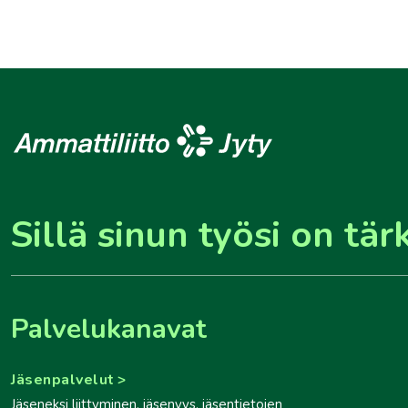
Sillä sinun työsi on tär
Palvelukanavat
Jäsenpalvelut
Jäseneksi liittyminen, jäsenyys, jäsentietojen