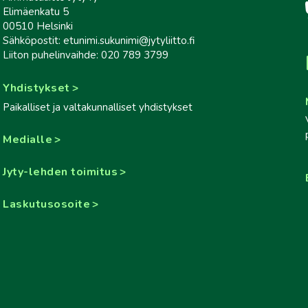
Elimäenkatu 5
00510 Helsinki
Sähköpostit: etunimi.sukunimi@jytyliitto.fi
Liiton puhelinvaihde: 020 789 3799
Yhdistykset
Paikalliset ja valtakunnalliset yhdistykset
Medialle
Jyty-lehden toimitus
Laskutusosoite