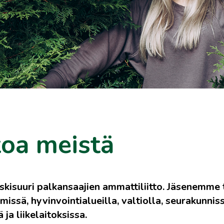
toa meistä
eskisuuri palkansaajien ammattiliitto. Jäsenemme
issä, hyvinvointialueilla, valtiolla, seurakunnis
 ja liikelaitoksissa.