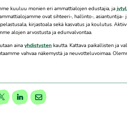
mme kuuluu monien eri ammattialojen edustajia, ja
jyty
mattialojamme ovat sihteeri-, hallinto-, asiantuntija- ja 
 pelastusala, kirjastoala sekä kasvatus ja koulutus. Aktii
me alojen arvostusta ja edunvalvontaa.
lutaan aina
yhdistysten
kautta. Kattava paikallisten ja v
taamme vahvaa näkemystä ja neuvotteluvoimaa. Olemme 