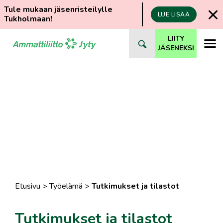
Tule mukaan jäsenristeilylle
LUE LISÄÄ
Tukholmaan!
Siirry
LIITY
suoraan
JÄSENEKSI
sisältöön
Etusivu
>
Työelämä
>
Tutkimukset ja tilastot
Tutkimukset ja tilastot