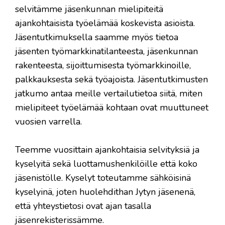
selvitämme jäsenkunnan mielipiteitä
ajankohtaisista työelämää koskevista asioista.
Jäsentutkimuksella saamme myös tietoa
jäsenten työmarkkinatilanteesta, jäsenkunnan
rakenteesta, sijoittumisesta työmarkkinoille,
palkkauksesta sekä työajoista. Jäsentutkimusten
jatkumo antaa meille vertailutietoa siitä, miten
mielipiteet työelämää kohtaan ovat muuttuneet
vuosien varrella.
Teemme vuosittain ajankohtaisia selvityksiä ja
kyselyitä sekä luottamushenkilöille että koko
jäsenistölle. Kyselyt toteutamme sähköisinä
kyselyinä, joten huolehdithan Jytyn jäsenenä,
että yhteystietosi ovat ajan tasalla
jäsenrekisterissämme.