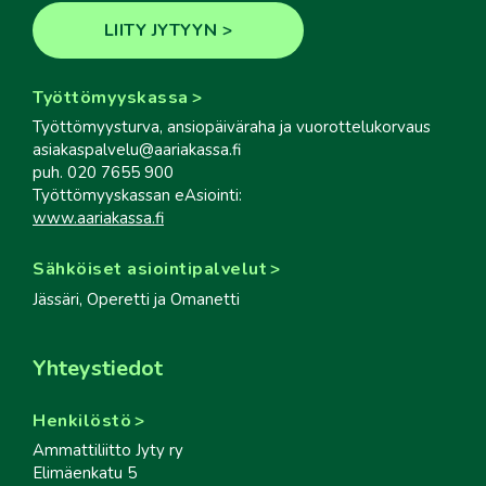
LIITY JYTYYN
Työttömyyskassa
Työttömyysturva, ansiopäiväraha ja vuorottelukorvaus
asiakaspalvelu@aariakassa.fi
puh. 020 7655 900
Työttömyyskassan eAsiointi:
www.aariakassa.fi
Sähköiset asiointipalvelut
Jässäri, Operetti ja Omanetti
Yhteystiedot
Henkilöstö
Ammattiliitto Jyty ry
Elimäenkatu 5