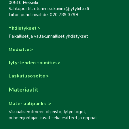
00510 Helsinki
Sähköpostit: etunimi.sukunimi@jytyliitto.fi
Liiton puhelinvaihde: 020 789 3799
Yhdistykset
Paikalliset ja valtakunnalliset yhdistykset
Medialle
Jyty-lehden toimitus
Laskutusosoite
Materiaalit
Materiaalipankki
Visuaalisen ilmeen ohjeisto, Jytyn logot,
puheenjohtajan kuvat sekä esitteet ja oppaat