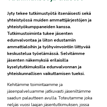
Jyty tekee tutkimustyötä itsenäisesti sekä
yhteistyössä muiden ammattijärjestöjen ja
yhteistyökumppaneiden kanssa.
Tutkimustoiminta tukee jäsenten
edunvalvontaa ja liiton edustamiin
ammattialoihin ja työhyvinvointiin liittyvää
keskustelua työelämässä. Selvitämme
jäsenten näkemyksiä erilaisilla
kyselytutkimuksilla edunvalvonnan ja
yhteiskunnallisen vaikuttamisen tueksi.
Kehitämme toimintaamme ja
jäsenpalveluamme jatkuvasti jäseniltämme
saadun palautteen avulla. Toteutamme joka
neljäs vuosi laajan jäsentutkimuksen, jossa