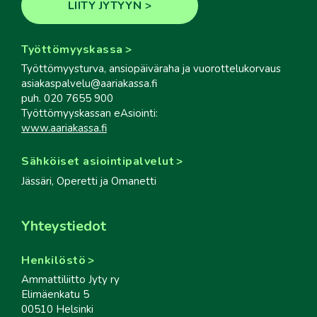
LIITY JYTYYN
Työttömyyskassa
Työttömyysturva, ansiopäiväraha ja vuorottelukorvaus
asiakaspalvelu@aariakassa.fi
puh. 020 7655 900
Työttömyyskassan eAsiointi:
www.aariakassa.fi
Sähköiset asiointipalvelut
Jässäri, Operetti ja Omanetti
Yhteystiedot
Henkilöstö
Ammattiliitto Jyty ry
Elimäenkatu 5
00510 Helsinki