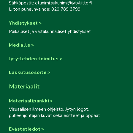
Sähköpostit: etunimi.sukunimi@jytyliitto.fi
Liiton puhelinvaihde: 020 789 3799
Yhdistykset
Paikalliset ja valtakunnalliset yhdistykset
Medialle
Jyty-lehden toimitus
Laskutusosoite
Materiaalit
Materiaalipankki
Visuaalisen ilmeen ohjeisto, Jytyn logot,
puheenjohtajan kuvat sekä esitteet ja oppaat
Evästetiedot