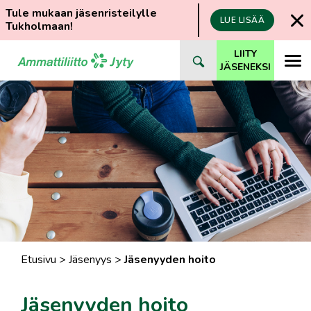
Tule mukaan jäsenristeilylle
LUE LISÄÄ
Tukholmaan!
Siirry
LIITY
suoraan
JÄSENEKSI
sisältöön
Etusivu
>
Jäsenyys
>
Jäsenyyden hoito
Jäsenyyden hoito