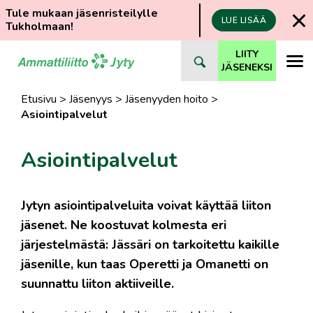
Tule mukaan jäsenristeilylle
LUE LISÄÄ
Tukholmaan!
Siirry
LIITY
suoraan
JÄSENEKSI
sisältöön
Etusivu
>
Jäsenyys
>
Jäsenyyden hoito
>
Asiointipalvelut
Asiointipalvelut
Jytyn asiointipalveluita voivat käyttää liiton
jäsenet. Ne koostuvat kolmesta eri
järjestelmästä: Jässäri on tarkoitettu kaikille
jäsenille, kun taas Operetti ja Omanetti on
suunnattu liiton aktiiveille.