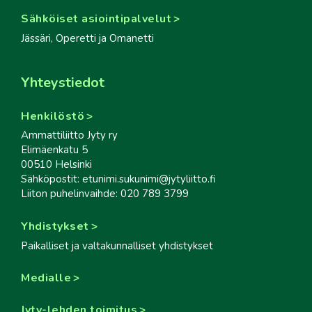
Sähköiset asiointipalvelut
Jässäri, Operetti ja Omanetti
Yhteystiedot
Henkilöstö
Ammattiliitto Jyty ry
Elimäenkatu 5
00510 Helsinki
Sähköpostit: etunimi.sukunimi@jytyliitto.fi
Liiton puhelinvaihde: 020 789 3799
Yhdistykset
Paikalliset ja valtakunnalliset yhdistykset
Medialle
Jyty-lehden toimitus