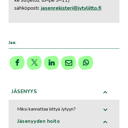
ke suljettu, to–pe 9–11)
sähköposti:
jasenrekisteri@jytyliitto.fi
Jaa:
JÄSENYYS
Miksi kannattaa liittyä Jytyyn?
Jäsenyyden hoito