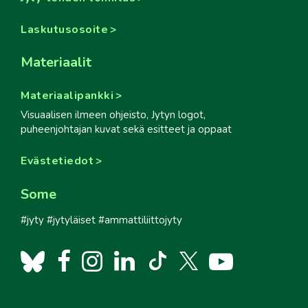
Laskutusosoite
Materiaalit
Materiaalipankki
Visuaalisen ilmeen ohjeisto, Jytyn logot,
puheenjohtajan kuvat sekä esitteet ja oppaat
Evästetiedot
Some
#jyty #jytyläiset #ammattiliittojyty