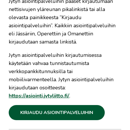
Jytyn asiointipalveluihin pääset kirjautumaan
nettisivujen yläreunan pikalinkistä tai alla
olevasta painikkeesta ”Kirjaudu
asiointipalveluihin”. Kaikkiin asiointipalveluihin
eli Jässäriin, Operettiin ja Omanettiin
kirjaudutaan samasta linkistä.
Jytyn asiointipalveluihin kirjautumisessa
käytetään vahvaa tunnistautumista
verkkopankkitunnuksilla tai
mobiilivarmenteella. Jytyn asiointipalveluihin
kirjaudutaan osoitteesta:
https://asiointi.jytyliitto.fi/
.
KIRJAUDU ASIOINTIPALVELUIHIN