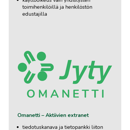
käyttöoikeus vain yhdistysten
toimihenkilöillä ja henkilöstön
edustajilla
Omanetti – Aktiivien extranet
tiedotuskanava ja tietopankki liiton