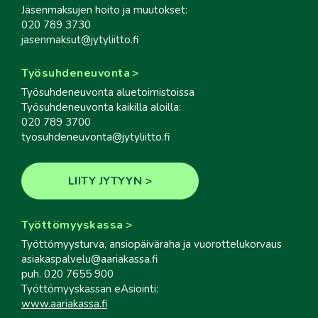
Jäsenmaksujen hoito ja muutokset:
020 789 3730
jasenmaksut@jytyliitto.fi
Työsuhdeneuvonta
Työsuhdeneuvonta aluetoimistoissa
Työsuhdeneuvonta kaikilla aloilla:
020 789 3700
tyosuhdeneuvonta@jytyliitto.fi
LIITY JYTYYN
Työttömyyskassa
Työttömyysturva, ansiopäiväraha ja vuorottelukorvaus
asiakaspalvelu@aariakassa.fi
puh. 020 7655 900
Työttömyyskassan eAsiointi:
www.aariakassa.fi