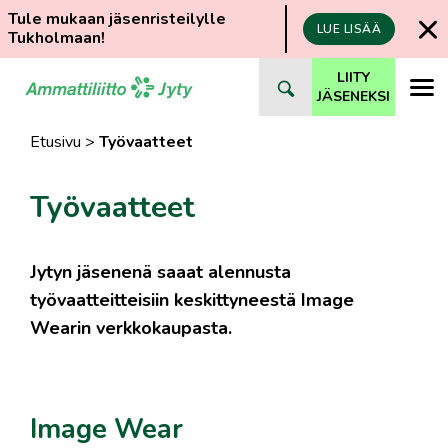
Tule mukaan jäsenristeilylle
LUE LISÄÄ
Tukholmaan!
Siirry
LIITY
suoraan
JÄSENEKSI
sisältöön
Etusivu
>
Työvaatteet
Työvaatteet
Jytyn jäsenenä saaat alennusta
työvaatteitteisiin keskittyneestä Image
Wearin verkkokaupasta.
Image Wear