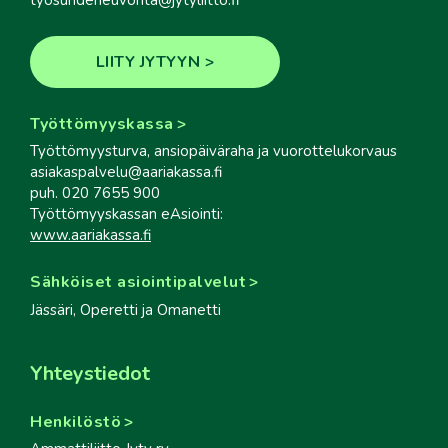
tyosuhdeneuvonta@jytyliitto.fi
LIITY JYTYYN
Työttömyyskassa
Työttömyysturva, ansiopäiväraha ja vuorottelukorvaus
asiakaspalvelu@aariakassa.fi
puh. 020 7655 900
Työttömyyskassan eAsiointi:
www.aariakassa.fi
Sähköiset asiointipalvelut
Jässäri, Operetti ja Omanetti
Yhteystiedot
Henkilöstö