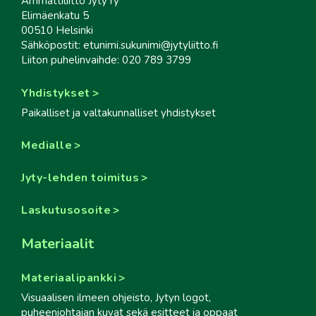
Ammattiliitto Jyty ry
Elimäenkatu 5
00510 Helsinki
Sähköpostit: etunimi.sukunimi@jytyliitto.fi
Liiton puhelinvaihde: 020 789 3799
Yhdistykset
Paikalliset ja valtakunnalliset yhdistykset
Medialle
Jyty-lehden toimitus
Laskutusosoite
Materiaalit
Materiaalipankki
Visuaalisen ilmeen ohjeisto, Jytyn logot,
puheenjohtajan kuvat sekä esitteet ja oppaat