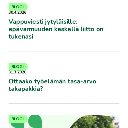
BLOGI
30.4.2026
Vappuviesti jytyläisille:
epävarmuuden keskellä liitto on
tukenasi
BLOGI
31.3.2026
Ottaako työelämän tasa-arvo
takapakkia?
BLOGI