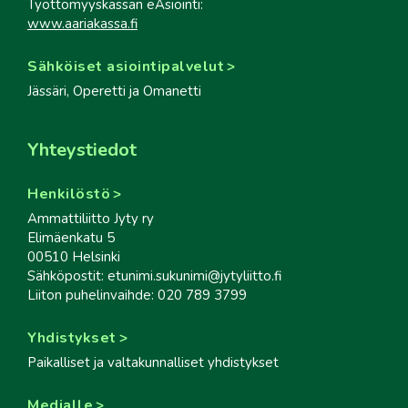
Työttömyyskassan eAsiointi:
www.aariakassa.fi
Sähköiset asiointipalvelut
Jässäri, Operetti ja Omanetti
Yhteystiedot
Henkilöstö
Ammattiliitto Jyty ry
Elimäenkatu 5
00510 Helsinki
Sähköpostit: etunimi.sukunimi@jytyliitto.fi
Liiton puhelinvaihde: 020 789 3799
Yhdistykset
Paikalliset ja valtakunnalliset yhdistykset
Medialle