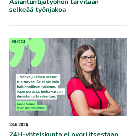
Asiantuntijatyöhön tarvitaan
selkeää työnjakoa
BLOGI
23.6.2026
24H-yhteiskunta ei pyöri itsestään