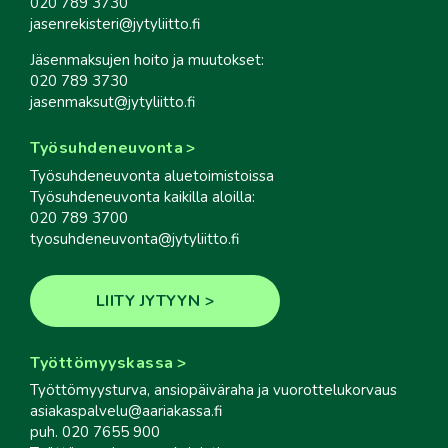
020 789 3730
jasenrekisteri@jytyliitto.fi
Jäsenmaksujen hoito ja muutokset:
020 789 3730
jasenmaksut@jytyliitto.fi
Työsuhdeneuvonta
Työsuhdeneuvonta aluetoimistoissa
Työsuhdeneuvonta kaikilla aloilla:
020 789 3700
tyosuhdeneuvonta@jytyliitto.fi
LIITY JYTYYN
Työttömyyskassa
Työttömyysturva, ansiopäiväraha ja vuorottelukorvaus
asiakaspalvelu@aariakassa.fi
puh. 020 7655 900