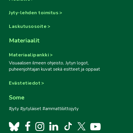
Jyty-lehden toimitus
Laskutusosoite
Materiaalit
Materiaalipankki
Visuaalisen ilmeen ohjeisto, Jytyn logot,
puheenjohtajan kuvat sekä esitteet ja oppaat
Evästetiedot
Some
#jyty #jytyläiset #ammattiliittojyty