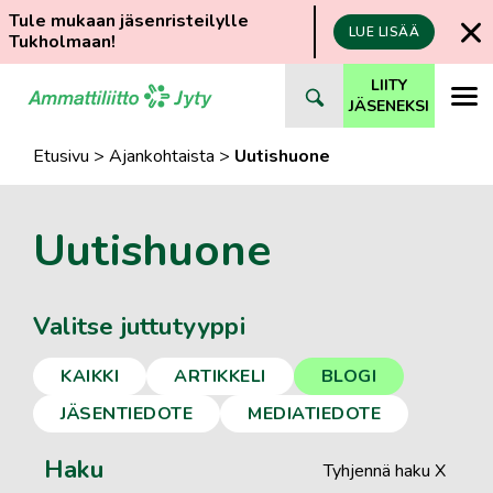
Tule mukaan jäsenristeilylle
LUE LISÄÄ
Tukholmaan!
Siirry
LIITY
suoraan
JÄSENEKSI
sisältöön
Etusivu
>
Ajankohtaista
>
Uutishuone
Uutishuone
Valitse juttutyyppi
KAIKKI
ARTIKKELI
BLOGI
JÄSENTIEDOTE
MEDIATIEDOTE
Haku
Tyhjennä haku X