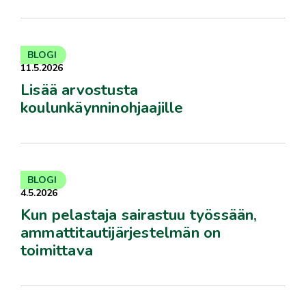
BLOGI
11.5.2026
Lisää arvostusta
koulunkäynninohjaajille
BLOGI
4.5.2026
Kun pelastaja sairastuu työssään,
ammattitautijärjestelmän on
toimittava