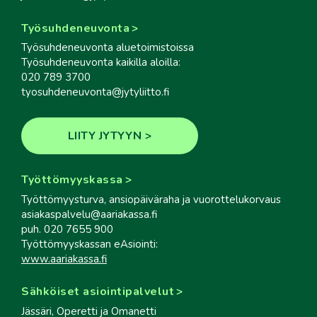
Työsuhdeneuvonta
Työsuhdeneuvonta aluetoimistoissa
Työsuhdeneuvonta kaikilla aloilla:
020 789 3700
tyosuhdeneuvonta@jytyliitto.fi
LIITY JYTYYN
Työttömyyskassa
Työttömyysturva, ansiopäiväraha ja vuorottelukorvaus
asiakaspalvelu@aariakassa.fi
puh. 020 7655 900
Työttömyyskassan eAsiointi:
www.aariakassa.fi
Sähköiset asiointipalvelut
Jässäri, Operetti ja Omanetti