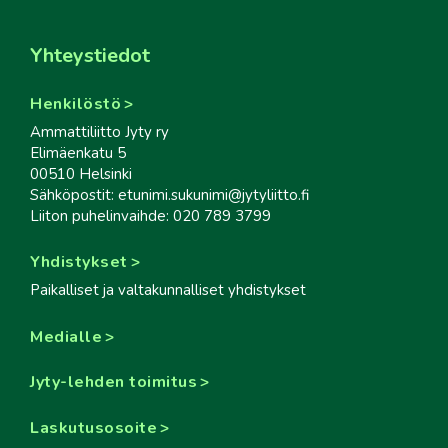
Yhteystiedot
Henkilöstö
Ammattiliitto Jyty ry
Elimäenkatu 5
00510 Helsinki
Sähköpostit: etunimi.sukunimi@jytyliitto.fi
Liiton puhelinvaihde: 020 789 3799
Yhdistykset
Paikalliset ja valtakunnalliset yhdistykset
Medialle
Jyty-lehden toimitus
Laskutusosoite