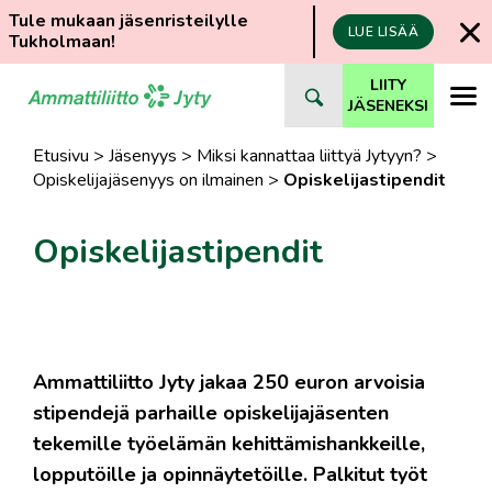
Tule mukaan jäsenristeilylle
LUE LISÄÄ
Tukholmaan!
Siirry
LIITY
suoraan
JÄSENEKSI
sisältöön
Etusivu
>
Jäsenyys
>
Miksi kannattaa liittyä Jytyyn?
>
Opiskelijajäsenyys on ilmainen
>
Opiskelijastipendit
Opiskelijastipendit
Ammattiliitto Jyty jakaa 250 euron arvoisia
stipendejä parhaille opiskelijajäsenten
tekemille työelämän kehittämishankkeille,
lopputöille ja opinnäytetöille. Palkitut työt