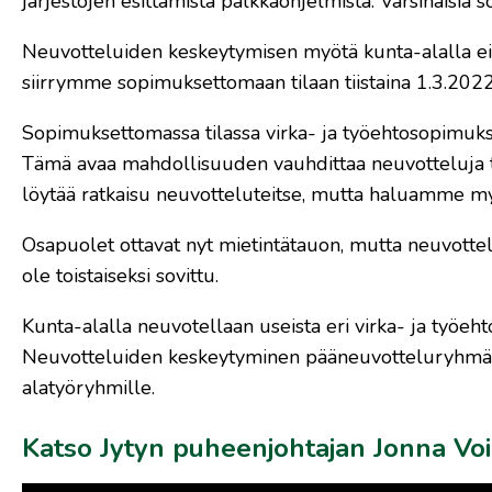
järjestöjen esittämistä palkkaohjelmista. Varsinaisia s
Neuvotteluiden keskeytymisen myötä kunta-alalla ei
siirrymme sopimuksettomaan tilaan tiistaina 1.3.2022
Sopimuksettomassa tilassa virka- ja työehtosopimuksi
Tämä avaa mahdollisuuden vauhdittaa neuvotteluja tar
löytää ratkaisu neuvotteluteitse, mutta haluamme myös
Osapuolet ottavat nyt mietintätauon, mutta neuvotte
ole toistaiseksi sovittu.
Kunta-alalla neuvotellaan useista eri virka- ja työ
Neuvotteluiden keskeytyminen pääneuvotteluryhmässä
alatyöryhmille.
Katso Jytyn puheenjohtajan Jonna Voi