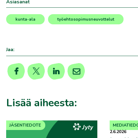
Asiasanat
kunta-ala
työehtosopimusneuvottelut
,
Jaa:
Lisää aiheesta:
JÄSENTIEDOTE
MEDIATIED
2.6.2026