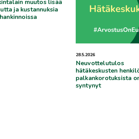
kintalain muutos lisää
tta ja kustannuksia
 hankinnoissa
28.5.2026
Neuvottelutulos
hätäkeskusten henkil
palkankorotuksista o
syntynyt