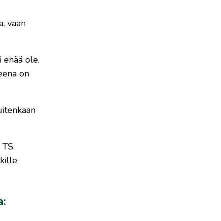
a, vaan
 enää ole.
teena on
uitenkaan
 TS.
kille
a: