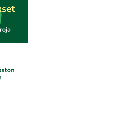
östön
n