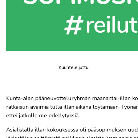
Kuuntele
juttu
:
Kunta-alan pääneuvotteluryhmän maanantai-illan kokous
ratkaisun avaimia tulla illan aikana löytämään. Työna
ettei jatkolle ole edellytyksiä.
Asialistalla illan kokouksessa oli pääsopimuksen uudis