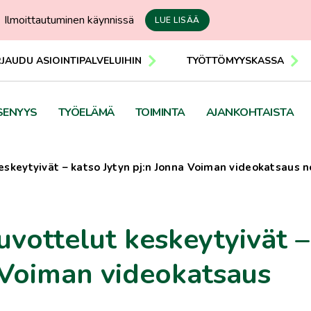
Ilmoittautuminen käynnissä
LUE LISÄÄ
RJAUDU ASIOINTIPALVELUIHIN
TYÖTTÖMYYSKASSA
SENYYS
TYÖELÄMÄ
TOIMINTA
AJANKOHTAISTA
skeytyivät – katso Jytyn pj:n Jonna Voiman videokatsaus 
vottelut keskeytyivät –
a Voiman videokatsaus