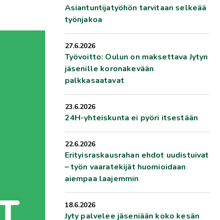
Asiantuntijatyöhön tarvitaan selkeää
työnjakoa
27.6.2026
Työvoitto: Oulun on maksettava Jytyn
jäsenille koronakevään
palkkasaatavat
23.6.2026
24H-yhteiskunta ei pyöri itsestään
22.6.2026
Erityisraskausrahan ehdot uudistuivat
– työn vaaratekijät huomioidaan
aiempaa laajemmin
18.6.2026
Jyty palvelee jäseniään koko kesän