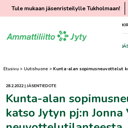
Tule mukaan jäsenristeilylle Tukholmaan!
Siirry
KI
suoraan
sisältöön
JÄ
Etusivu
>
Uutishuone
>
Kunta-alan sopimusneuvottelut ke
28.2.2022
|
JÄSENTIEDOTE
Kunta-alan sopimusneu
katso Jytyn pj:n Jonn
neuvottelutilanteesta