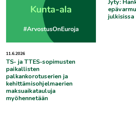
Jyty: Han
epävarmuu
julkisissa
11.6.2026
TS- ja TTES-sopimusten
paikallisten
palkankorotuserien ja
kehittämisohjelmaerien
maksuaikatauluja
myöhennetään