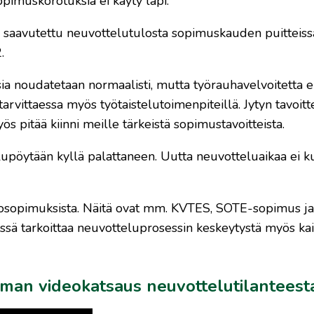
opimuskorotuksia ei käyty läpi.
 saavutettu neuvottelutulosta sopimuskauden puitteiss
.
a noudatetaan normaalisti, mutta työrauhavelvoitetta ei
vittaessa myös työtaistelutoimenpiteillä. Jytyn tavoit
 pitää kiinni meille tärkeistä sopimustavoitteista.
lupöytään kyllä palattaneen. Uutta neuvotteluaikaa ei k
ehtosopimuksista. Näitä ovat mm. KVTES, SOTE-sopimus ja
 tarkoittaa neuvotteluprosessin keskeytystä myös kai
man videokatsaus neuvottelutilanteest