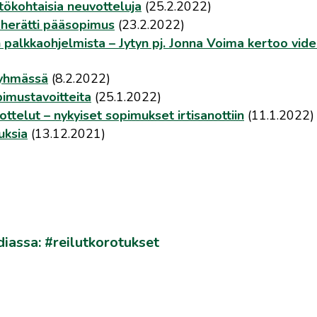
tökohtaisia neuvotteluja
(25.2.2022)
herätti pääsopimus
(23.2.2022)
palkkaohjelmista – Jytyn pj. Jonna Voima kertoo vide
ryhmässä
(8.2.2022)
imustavoitteita
(25.1.2022)
ttelut – nykyiset sopimukset irtisanottiin
(11.1.2022)
uksia
(13.12.2021)
iassa: #reilutkorotukset