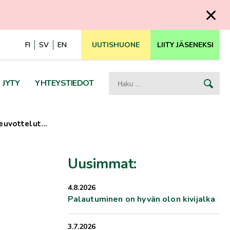
FI
SV
EN
UUTISHUONE
LIITY JÄSENEKSI
Haku:
JYTY
YHTEYSTIEDOT
neuvottelut…
Uusimmat:
4.8.2026
Palautuminen on hyvän olon kivijalka
3.7.2026