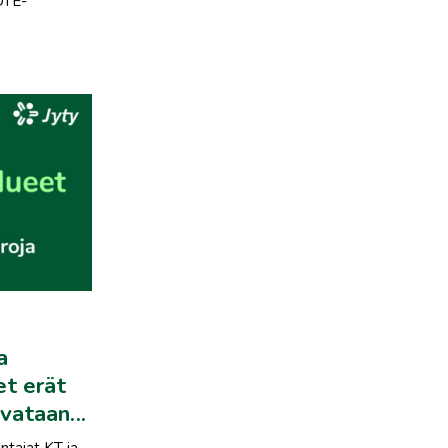
OTE-
a
et erät
rvataan...