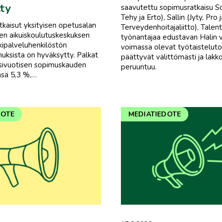
ty
saavutettu sopimusratkaisu S
Tehy ja Erto), Sallin (Jyty, Pro j
kaisut yksityisen opetusalan
Terveydenhoitajaliitto), Talent
ten aikuiskoulutuskeskuksen
työnantajaa edustavan Halin vä
ukipalveluhenkilöstön
voimassa olevat työtaistelut
ksista on hyväksytty. Palkat
päättyvät välittömästi ja lakk
sivuotisen sopimuskauden
peruuntuu.
nsä 5,3 %,…
DOTE
MEDIATIEDOTE