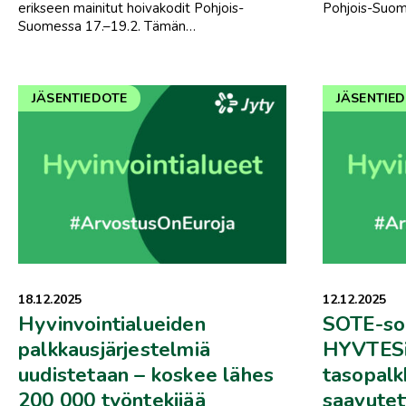
erikseen mainitut hoivakodit Pohjois-
Pohjois-Suom
Suomessa 17.–19.2. Tämän…
JÄSENTIEDOTE
JÄSENTIE
18.12.2025
12.12.2025
Hyvinvointialueiden
SOTE-so
palkkausjärjestelmiä
HYVTES
uudistetaan – koskee lähes
tasopalk
200 000 työntekijää
saavutet