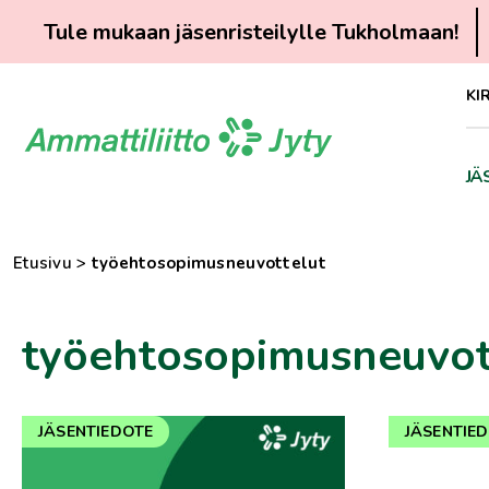
Tule mukaan jäsenristeilylle Tukholmaan!
Siirry
KI
suoraan
sisältöön
JÄ
Etusivu
>
työehtosopimusneuvottelut
työehtosopimusneuvot
JÄSENTIEDOTE
JÄSENTIE