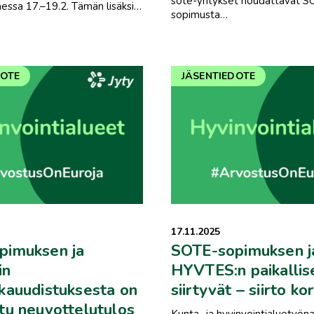
sote-yritykset noudattavat S
essa 17.–19.2. Tämän lisäksi…
sopimusta…
DOTE
JÄSENTIEDOTE
17.11.2025
pimuksen ja
SOTE-sopimuksen j
in
HYVTES:n paikallis
kauudistuksesta on
siirtyvät – siirto ko
tu neuvottelutulos