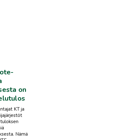
sote-
a
sesta on
elutulos
ntajat KT ja
jajärjestöt
utuloksen
iä
uksesta. Nämä