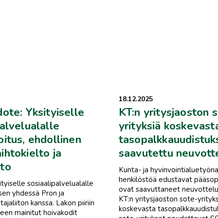
18.12.2025
ote: Yksityiselle
KT:n yritysjaoston 
alvelualalle
yrityksiä koskevast
oitus, ehdollinen
tasopalkkauudistuk
ihtokielto ja
saavutettu neuvott
to
Kunta- ja hyvinvointialuetyöna
henkilöstöä edustavat pääsopi
ityiselle sosiaalipalvelualalle
ovat saavuttaneet neuvottel
sen yhdessä Pron ja
KT:n yritysjaoston sote-yrityks
jaliiton kanssa. Lakon piiriin
koskevasta tasopalkkauudist
seen mainitut hoivakodit