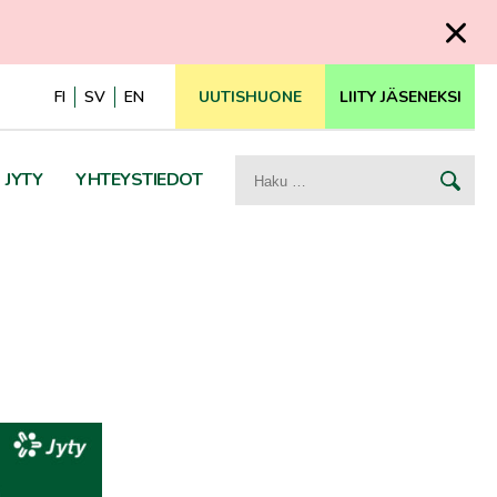
FI
SV
EN
UUTISHUONE
LIITY JÄSENEKSI
Haku:
JYTY
YHTEYSTIEDOT