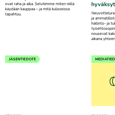
hyväksyt
ovat raha ja aika. Selvitimme miten niillä
käydään kauppaa – ja mitä kulisseissa
Neuvottelurat
tapahtuu.
ja ammatillis
hallinto- ja t
työehtosopimu
nousevat kak
aikana yhtee
JÄSENTIEDOTE
MEDIATIE