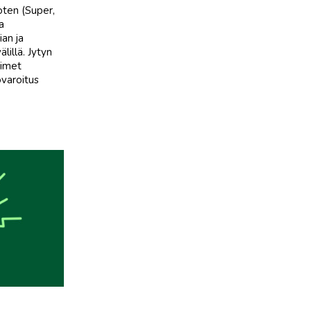
oten (Super,
a
ian ja
lillä. Jytyn
oimet
ovaroitus