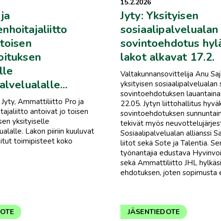
15.2.2026
 ja
Jyty: Yksityisen
nhoitajaliitto
sosiaalipalvelualan
 toisen
sovintoehdotus hylä
oituksen
lakot alkavat 17.2.
lle
Valtakunnansovittelija Anu Sa
alvelualalle...
yksityisen sosiaalipalvelualan 
sovintoehdotuksen lauantaina 
Jyty, Ammattiliitto Pro ja
22.05. Jytyn liittohallitus hyvä
ajaliitto antoivat jo toisen
sovintoehdotuksen sunnuntain
sen yksityiselle
tekivät myös neuvottelujärjes
ualalle. Lakon piiriin kuuluvat
Sosiaalipalvelualan allianssi S
itut toimipisteet koko
liitot sekä Sote ja Talentia. Se
työnantajia edustava Hyvinvoi
sekä Ammattiliitto JHL hylkäs
ehdotuksen, joten sopimusta e
DOTE
JÄSENTIEDOTE