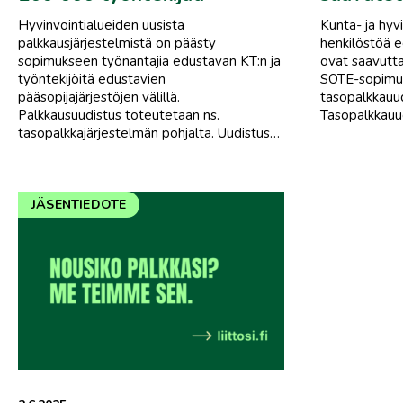
Hyvinvointialueiden uusista
Kunta- ja hyv
palkkausjärjestelmistä on päästy
henkilöstöä e
sopimukseen työnantajia edustavan KT:n ja
ovat saavutt
työntekijöitä edustavien
SOTE-sopimu
pääsopijajärjestöjen välillä.
tasopalkkauud
Palkkausuudistus toteutetaan ns.
Tasopalkkauu
tasopalkkajärjestelmän pohjalta. Uudistus…
JÄSENTIEDOTE