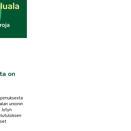
ta on
opimuksesta
alan unionin
. Jytyn
telutuloksen
kset