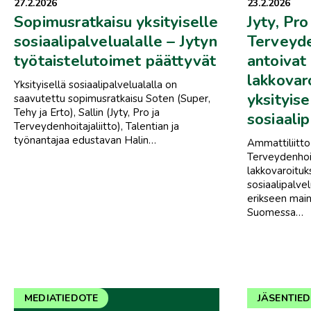
27.2.2026
23.2.2026
Sopimusratkaisu yksityiselle
Jyty, Pro
sosiaalipalvelualalle – Jytyn
Terveyde
työtaistelutoimet päättyvät
antoivat
lakkovar
Yksityisellä sosiaalipalvelualalla on
yksityise
saavutettu sopimusratkaisu Soten (Super,
Tehy ja Erto), Sallin (Jyty, Pro ja
sosiaalip
Terveydenhoitajaliitto), Talentian ja
työnantajaa edustavan Halin…
Ammattiliitto 
Terveydenhoit
lakkovaroituk
sosiaalipalvel
erikseen main
Suomessa…
MEDIATIEDOTE
JÄSENTIE