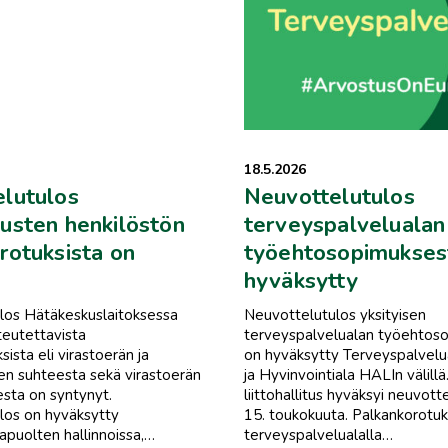
18.5.2026
lutulos
Neuvottelutulos
usten henkilöstön
terveyspalvelualan
rotuksista on
työehtosopimukses
hyväksytty
los Hätäkeskuslaitoksessa
Neuvottelutulos yksityisen
teutettavista
terveyspalvelualan työehtos
ista eli virastoerän ja
on hyväksytty Terveyspalvelu
en suhteesta sekä virastoerän
ja Hyvinvointiala HALIn välillä
sta on syntynyt.
liittohallitus hyväksyi neuvot
los on hyväksytty
15. toukokuuta. Palkankorotu
puolten hallinnoissa,…
terveyspalvelualalla…