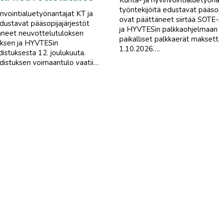
Kunta- ja hyvinvointialuetyöna
työntekijöitä edustavat pääsop
invointialuetyönantajat KT ja
ovat päättäneet siirtää SOTE
dustavat pääsopijajärjestöt
ja HYVTESin palkkaohjelmaan l
aneet neuvottelutuloksen
paikalliset palkkaerät maksett
ksen ja HYVTESin
1.10.2026….
istuksesta 12. joulukuuta.
distuksen voimaantulo vaatii…