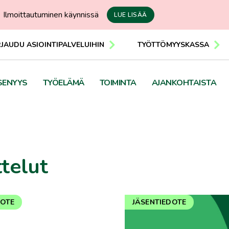
Ilmoittautuminen käynnissä
LUE LISÄÄ
RJAUDU ASIOINTIPALVELUIHIN
TYÖTTÖMYYSKASSA
SENYYS
TYÖELÄMÄ
TOIMINTA
AJANKOHTAISTA
telut
DOTE
JÄSENTIEDOTE