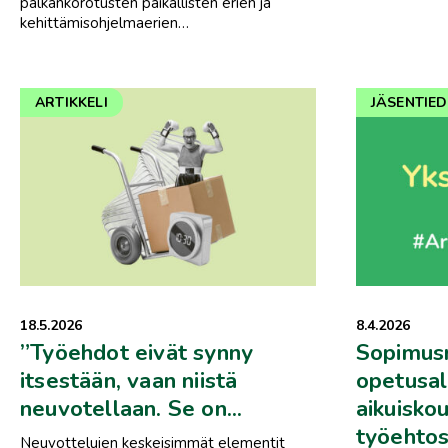
palkankorotusten paikallisten erien ja
kehittämisohjelmaerien…
ARTIKKELI
JÄSENTIE
18.5.2026
8.4.2026
”Työehdot eivät synny
Sopimusr
itsestään, vaan niistä
opetusal
neuvotellaan. Se on...
aikuisko
työehtos
Neuvottelujen keskeisimmät elementit