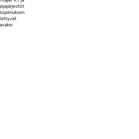
ntajat KT ja
ijajärjestöt
-sopimuksen
iittyvät
avaksi