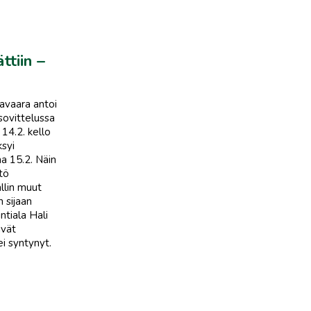
ttiin –
javaara antoi
sovittelussa
14.2. kello
ksyi
a 15.2. Näin
tö
allin muut
n sijaan
ntiala Hali
ivät
i syntynyt.