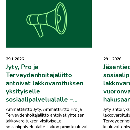
29.1.2026
29.1.2026
Jyty, Pro ja
Jäsentied
Terveydenhoitajaliitto
sosiaalip
antoivat lakkovaroituksen
lakkovar
yksityiselle
vuoronva
sosiaalipalvelualalle –...
hakusaar
Ammattiliitto Jyty, Ammattiliitto Pro ja
Jyty antoi yks
Terveydenhoitajaliitto antoivat yhteisen
lakkovaroituk
lakkovaroituksen yksityiselle
Terveydenhoita
sosiaalipalvelualalle. Lakon piiriin kuuluvat
kuuluvat erik