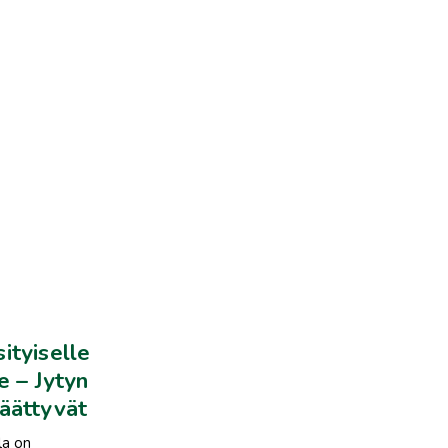
ityiselle
e – Jytyn
päättyvät
la on