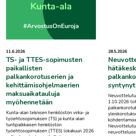
11.6.2026
28.5.2026
TS- ja TTES-sopimusten
Neuvotte
paikallisten
hätäkesk
palkankorotuserien ja
palkanko
kehittämisohjelmaerien
syntynyt
maksuaikatauluja
Neuvottelutu
myöhennetään
1.10.2026 to
palkankorotuks
Kunta-alan teknisen henkilöstön virka- ja
yleiskorotuks
työehtosopimuksen (TS) ja kunta-alan
kohdentamise
tuntipalkkaisen henkilöstön
Neuvottelutu
työehtosopimuksen (TTES) lokakuun 2026
neuvotteluosa