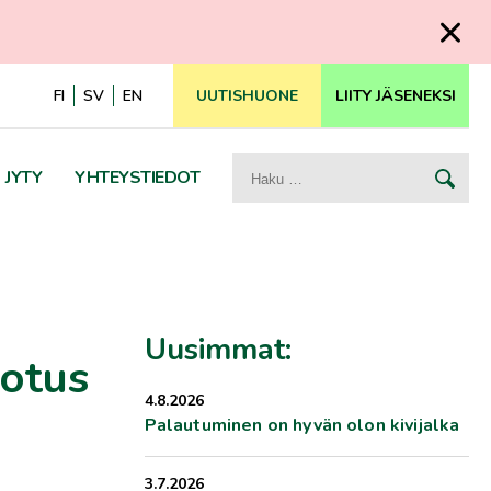
FI
SV
EN
UUTISHUONE
LIITY JÄSENEKSI
Haku:
JYTY
YHTEYSTIEDOT
Uusimmat:
dotus
4.8.2026
Palautuminen on hyvän olon kivijalka
3.7.2026