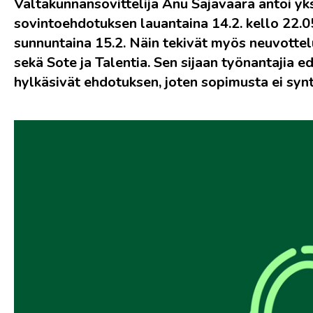
Valtakunnansovittelija Anu Sajavaara antoi yks
sovintoehdotuksen lauantaina 14.2. kello 22.05
sunnuntaina 15.2. Näin tekivät myös neuvotteluj
sekä Sote ja Talentia. Sen sijaan työnantajia 
hylkäsivät ehdotuksen, joten sopimusta ei syn