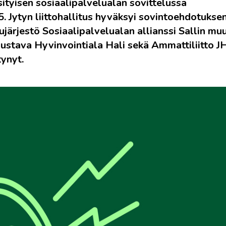
ityisen sosiaalipalvelualan sovittelussa
. Jytyn liittohallitus hyväksyi sovintoehdotukse
ärjestö Sosiaalipalvelualan allianssi Sallin muut
edustava Hyvinvointiala Hali sekä Ammattiliitto J
tynyt.