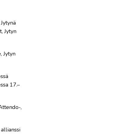
 Jytynä
, Jytyn
, Jytyn
essä
ssa 17.–
Attendo-,
allianssi