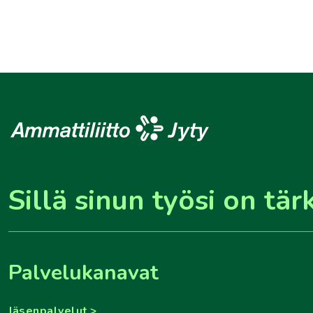
Sillä sinun työsi on tär
Palvelukanavat
Jäsenpalvelut