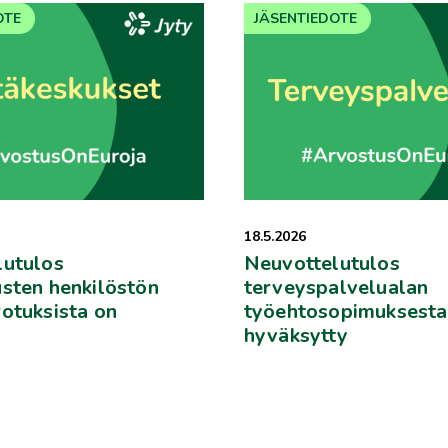
OTE
JÄSENTIEDOTE
18.5.2026
lutulos
Neuvottelutulos
sten henkilöstön
terveyspalvelualan
otuksista on
työehtosopimuksesta
hyväksytty