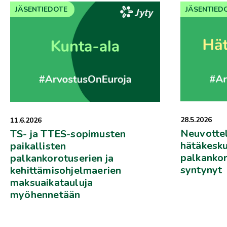
JÄSENTIEDOTE
JÄSENTIED
28.5.2026
11.6.2026
Neuvotte
TS- ja TTES-sopimusten
hätäkesku
paikallisten
palkankor
palkankorotuserien ja
syntynyt
kehittämisohjelmaerien
maksuaikatauluja
myöhennetään