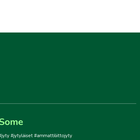
Some
#jyty #jytyläiset #ammattiliittojyty