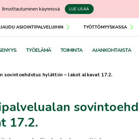
Ilmoittautuminen käynnissä
LUE LISÄÄ
RJAUDU ASIOINTIPALVELUIHIN
TYÖTTÖMYYSKASSA
SENYYS
TYÖELÄMÄ
TOIMINTA
AJANKOHTAISTA
an sovintoehdotus hylättiin – lakot alkavat 17.2.
alipalvelualan sovintoeh
t 17.2.