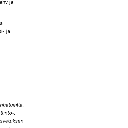
ehy ja
ka
i- ja
tialueilla,
linto-,
kasvatuksen