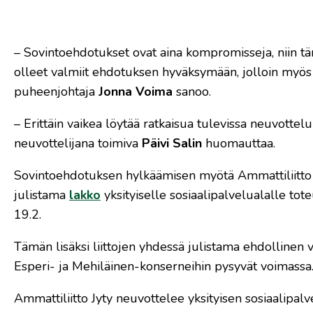
– Sovintoehdotukset ovat aina kompromisseja, niin tä
olleet valmiit ehdotuksen hyväksymään, jolloin myös 
puheenjohtaja
Jonna Voima
sanoo.
– Erittäin vaikea löytää ratkaisua tulevissa neuvottelu
neuvottelijana toimiva
Päivi Salin
huomauttaa.
Sovintoehdotuksen hylkäämisen myötä Ammattiliitto J
julistama
lakko
yksityiselle sosiaalipalvelualalle to
19.2.
Tämän lisäksi liittojen yhdessä julistama ehdollinen
Esperi- ja Mehiläinen-konserneihin pysyvät voimassa
Ammattiliitto Jyty neuvottelee yksityisen sosiaalipal