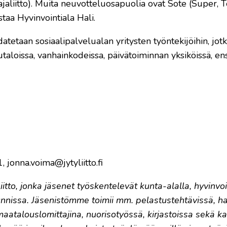
ajaliitto). Muita neuvotteluosapuolia ovat Sote (Super, T
staa Hyvinvointiala Hali.
tetaan sosiaalipalvelualan yritysten työntekijöihin, jot
loissa, vanhainkodeissa, päivätoiminnan yksiköissä, ens
jonna.voima@jytyliitto.fi
itto, jonka jäsenet työskentelevät kunta-alalla, hyvinvoin
rakunnissa. Jäsenistömme toimii mm. pelastustehtävissä, hal
a, maatalouslomittajina, nuorisotyössä, kirjastoissa sekä 