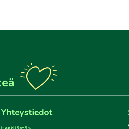
keä
Yhteystiedot
Henkilöstö