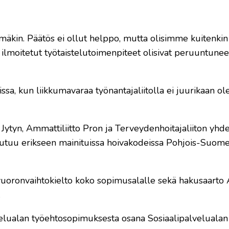
mäkin. Päätös ei ollut helppo, mutta olisimme kuitenkin
ilmoitetut työtaistelutoimenpiteet olisivat peruuntuneet
issa, kun liikkumavaraa työnantajaliitolla ei juurikaan ole
ytyn, Ammattiliitto Pron ja Terveydenhoitajaliiton yhd
teutuu erikseen mainituissa hoivakodeissa Pohjois-Suome
 vuoronvaihtokielto koko sopimusalalle sekä hakusaarto 
.
velualan työehtosopimuksesta osana Sosiaalipalvelualan 