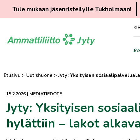
Tule mukaan jäsenristeilylle Tukholmaan!
Siirry
KI
suoraan
sisältöön
JÄ
Etusivu
>
Uutishuone
>
Jyty: Yksityisen sosiaalipalvelual
15.2.2026
|
MEDIATIEDOTE
Jyty: Yksityisen sosia
hylättiin – lakot alkava