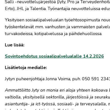
Salli -neuvottelujärjestöä (Jyty, Pro ja Terveydenhoit
Erto), JHL ja Talentia. Työnantajia neuvotteluissa edu
Yksityisen sosiaalipalvelualan työehtosopimusta nouda
työskentelevät mm. vanhusten ja vammaisten palveluta
turvakodeissa, kotipalvelussa ja päihdehuollossa.
Lue lisää:
Sovintoehdotus sosiaalipalvelualalle 14.2.2026
Lisätietoja medialle:
Jytyn puheenjohtaja Jonna Voima, puh. 050 591 2341, 
Ammattiliitto Jyty on monia eri aloja yhteen kokoava li
valtiolla, yksityisellä sektorilla, järjestöissä ja seu
asiantuntija- ja ict-työssä, sosiaali- ja terveysalall