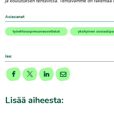
ja koulutuksen tehtävissä. Tehtävämme on rakentaa h
Asiasanat
työehtosopimusneuvottelut
yksityinen sosiaalipa
,
Jaa:
Lisää aiheesta: