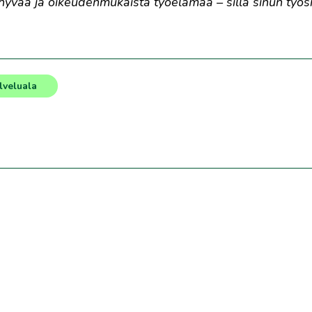
yvää ja oikeudenmukaista työelämää – sillä sinun työsi
lveluala