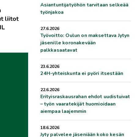
Asiantuntijatyöhön tarvitaan selkeää
n
työnjakoa
 liitot
HL
27.6.2026
Työvoitto: Oulun on maksettava Jytyn
jäsenille koronakevään
palkkasaatavat
23.6.2026
24H-yhteiskunta ei pyöri itsestään
22.6.2026
Erityisraskausrahan ehdot uudistuivat
– työn vaaratekijät huomioidaan
aiempaa laajemmin
18.6.2026
Jyty palvelee jäseniään koko kesän