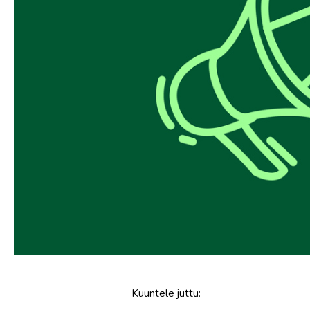
Kuuntele
juttu
: