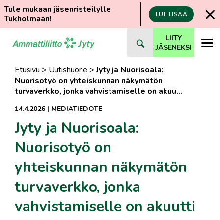
Tule mukaan jäsenristeilylle
LUE LISÄÄ
Tukholmaan!
Siirry
LIITY
suoraan
JÄSENEKSI
sisältöön
Etusivu
>
Uutishuone
>
Jyty ja Nuorisoala:
Nuorisotyö on yhteiskunnan näkymätön
turvaverkko, jonka vahvistamiselle on akuu…
14.4.2026
|
MEDIATIEDOTE
Jyty ja Nuorisoala:
Nuorisotyö on
yhteiskunnan näkymätön
turvaverkko, jonka
vahvistamiselle on akuutti