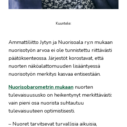
Kuuntele
:
juttu
Ammattiliitto Jytyn ja Nuorisoala ry:n mukaan
nuorisotyön arvoa ei ole tunnistettu riittävästi
päätöksenteossa. Järjestöt korostavat, että
nuorten näköalattomuuden lisääntyessä
nuorisotyön merkitys kasvaa entisestään.
Nuorisobarometrin mukaan
nuorten
tulevaisuususko on heikentynyt merkittävästi:
vain pieni osa nuorista suhtautuu
tulevaisuuteen optimistisesti.
– Nuoret tarvitsevat turvallisia aikuisia,