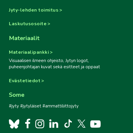
Jyty-lehden toimitus
Laskutusosoite
Materiaalit
Materiaalipankki
Visuaalisen ilmeen ohjeisto, Jytyn logot,
puheenjohtajan kuvat sekä esitteet ja oppaat
Evästetiedot
Some
#jyty #jytyläiset #ammattiliittojyty