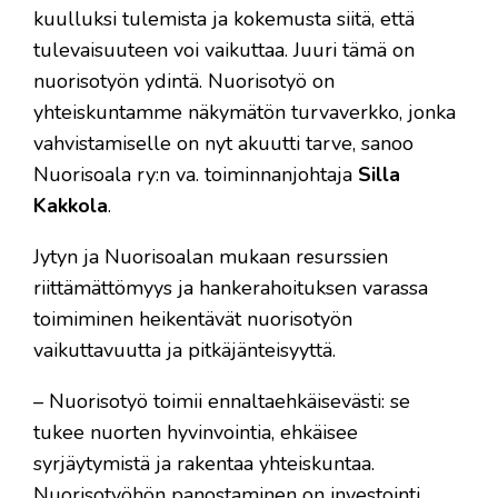
kuulluksi tulemista ja kokemusta siitä, että
tulevaisuuteen voi vaikuttaa. Juuri tämä on
nuorisotyön ydintä. Nuorisotyö on
yhteiskuntamme näkymätön turvaverkko, jonka
vahvistamiselle on nyt akuutti tarve, sanoo
Nuorisoala ry:n va. toiminnanjohtaja
Silla
Kakkola
.
Jytyn ja Nuorisoalan mukaan resurssien
riittämättömyys ja hankerahoituksen varassa
toimiminen heikentävät nuorisotyön
vaikuttavuutta ja pitkäjänteisyyttä.
– Nuorisotyö toimii ennaltaehkäisevästi: se
tukee nuorten hyvinvointia, ehkäisee
syrjäytymistä ja rakentaa yhteiskuntaa.
Nuorisotyöhön panostaminen on investointi