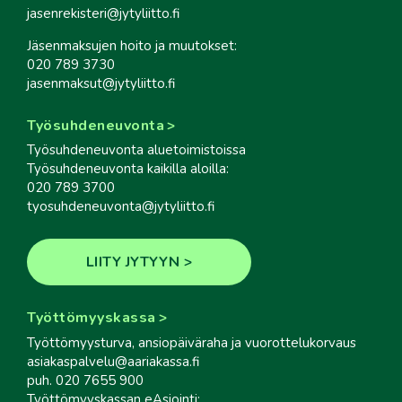
jasenrekisteri@jytyliitto.fi
Jäsenmaksujen hoito ja muutokset:
020 789 3730
jasenmaksut@jytyliitto.fi
Työsuhdeneuvonta
Työsuhdeneuvonta aluetoimistoissa
Työsuhdeneuvonta kaikilla aloilla:
020 789 3700
tyosuhdeneuvonta@jytyliitto.fi
LIITY JYTYYN
Työttömyyskassa
Työttömyysturva, ansiopäiväraha ja vuorottelukorvaus
asiakaspalvelu@aariakassa.fi
puh. 020 7655 900
Työttömyyskassan eAsiointi: