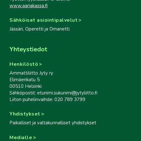
www.aariakassa.fi
Sähköiset asiointipalvelut
Jässäri, Operetti ja Omanetti
Yhteystiedot
Henkilöstö
Ammattiliitto Jyty ry
Elimäenkatu 5
00510 Helsinki
Sähköpostit: etunimi.sukunimi@jytyliitto.fi
Liiton puhelinvaihde: 020 789 3799
Yhdistykset
Paikalliset ja valtakunnalliset yhdistykset
Medialle