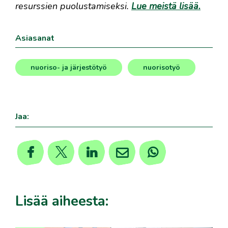
resurssien puolustamiseksi.
Lue meistä lisää.
Asiasanat
nuoriso- ja järjestötyö
nuorisotyö
,
Jaa:
Lisää aiheesta: