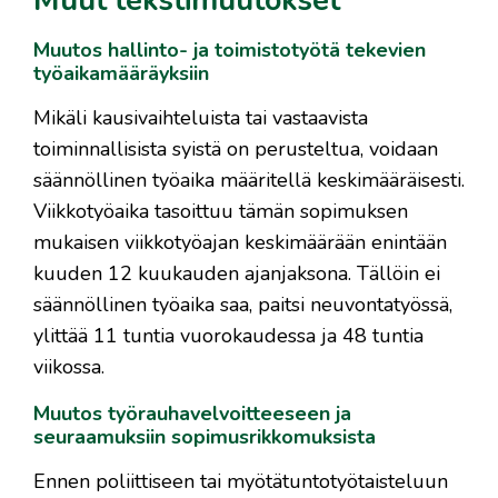
Muut tekstimuutokset
Muutos hallinto- ja toimistotyötä tekevien
työaikamääräyksiin
Mikäli kausivaihteluista tai vastaavista
toiminnallisista syistä on perusteltua, voidaan
säännöllinen työaika määritellä keskimääräisesti.
Viikkotyöaika tasoittuu tämän sopimuksen
mukaisen viikkotyöajan keskimäärään enintään
kuuden 12 kuukauden ajanjaksona. Tällöin ei
säännöllinen työaika saa, paitsi neuvontatyössä,
ylittää 11 tuntia vuorokaudessa ja 48 tuntia
viikossa.
Muutos työrauhavelvoitteeseen ja
seuraamuksiin sopimusrikkomuksista
Ennen poliittiseen tai myötätuntotyötaisteluun