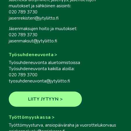
muutokset ja sähköinen asiointi:
020 789 3730
jasenrekisteri@jytyliitto.fi
Jäsenmaksujen hoito ja muutokset:
020 789 3730
jasenmaksut@jytyliitto.fi
Työsuhdeneuvonta
Työsuhdeneuvonta aluetoimistoissa
Työsuhdeneuvonta kaikilla aloilla:
020 789 3700
tyosuhdeneuvonta@jytyliitto.fi
LIITY JYTYYN
Työttömyyskassa
Työttömyysturva, ansiopäiväraha ja vuorottelukorvaus