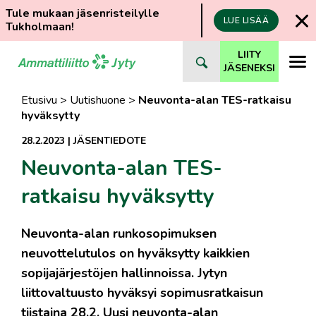
Tule mukaan jäsenristeilylle
LUE LISÄÄ
Tukholmaan!
Siirry
LIITY
suoraan
JÄSENEKSI
sisältöön
Etusivu
>
Uutishuone
>
Neuvonta-alan TES-ratkaisu
hyväksytty
28.2.2023
|
JÄSENTIEDOTE
Neuvonta-alan TES-
ratkaisu hyväksytty
Neuvonta-alan runkosopimuksen
neuvottelutulos on hyväksytty kaikkien
sopijajärjestöjen hallinnoissa. Jytyn
liittovaltuusto hyväksyi sopimusratkaisun
tiistaina 28.2. Uusi neuvonta-alan