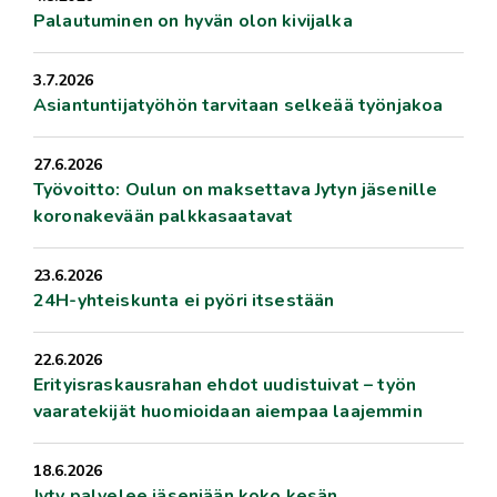
Palautuminen on hyvän olon kivijalka
3.7.2026
Asiantuntijatyöhön tarvitaan selkeää työnjakoa
27.6.2026
Työvoitto: Oulun on maksettava Jytyn jäsenille
koronakevään palkkasaatavat
23.6.2026
24H-yhteiskunta ei pyöri itsestään
22.6.2026
Erityisraskausrahan ehdot uudistuivat – työn
vaaratekijät huomioidaan aiempaa laajemmin
18.6.2026
Jyty palvelee jäseniään koko kesän