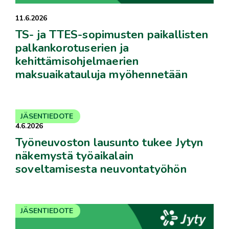
11.6.2026
TS- ja TTES-sopimusten paikallisten
palkankorotuserien ja
kehittämisohjelmaerien
maksuaikatauluja myöhennetään
JÄSENTIEDOTE
4.6.2026
Työneuvoston lausunto tukee Jytyn
näkemystä työaikalain
soveltamisesta neuvontatyöhön
JÄSENTIEDOTE