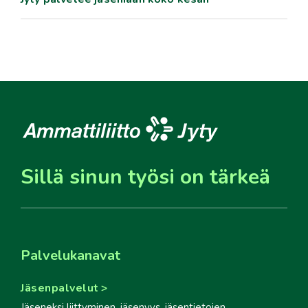
Sillä sinun työsi on tärkeä
Palvelukanavat
Jäsenpalvelut
Jäseneksi liittyminen, jäsenyys, jäsentietojen