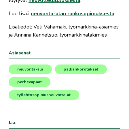
löytyvät
neuvottelutuloksesta
.
Lue lisää
neuvonta-alan runkosopimuksesta
.
Lisätiedot: Veli Vähämäki, työmarkkina-asiamies
ja Anniina Kannelsuo, työmarkkinalakimies
Asiasanat
neuvonta-ala
palkankorotukset
,
,
perhevapaat
,
työehtosopimusneuvottelut
Jaa: