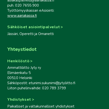
asiakaspalvelu@aariakassa.fi
puh. 020 7655 900
Työttömyyskassan eAsiointi:
www.aariakassa.fi
Sähköiset asiointipalvelut
Jässäri, Operetti ja Omanetti
Yhteystiedot
Henkilöstö
Ammattiliitto Jyty ry
Elimäenkatu 5
00510 Helsinki
Sähköpostit: etunimi.sukunimi@jytyliitto.fi
Liiton puhelinvaihde: 020 789 3799
Yhdistykset
Paikalliset ja valtakunnalliset yhdistykset