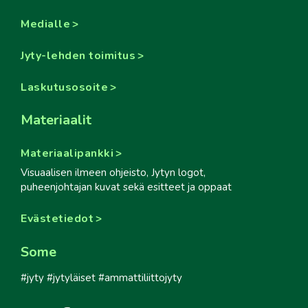
Medialle
Jyty-lehden toimitus
Laskutusosoite
Materiaalit
Materiaalipankki
Visuaalisen ilmeen ohjeisto, Jytyn logot,
puheenjohtajan kuvat sekä esitteet ja oppaat
Evästetiedot
Some
#jyty #jytyläiset #ammattiliittojyty