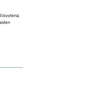
llisyytenä,
kaiden