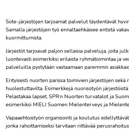
Sote-järjestöjen tarjoamat palvelut täydentävät hyvin
Samalla järjestöjen työ ennaltaehkäisee entistä vak
kuormittumista.
Järjestöt tarjoavat paljon sellaisia palveluja, joita j
luontevasti esimerkiksi erilaista ryhmätoimintaa ja ver
palveluilla pystytään vastaamaan paremmin asiakkaide
Erityisesti nuorten parissa toimivien järjestöjen sekä
huolestuttavilta. Esimerkkejä nuorisotyön järjestöist
Pelastakaa lapset, SPR:n Nuorten turvatalot ja Suome
esimerkiksi MIELI Suomen Mielenterveys ja Mielenter
Vapaaehtoistyön organisointi ja koulutus edellyttävät 
jonka rahoittamiseksi tarvitaan riittävää perusrahoitus