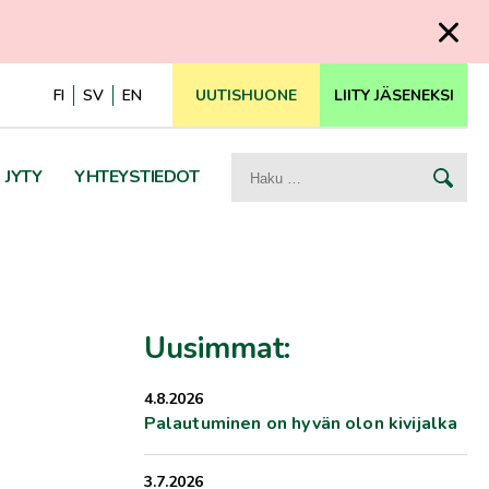
FI
SV
EN
UUTISHUONE
LIITY JÄSENEKSI
Haku:
JYTY
YHTEYSTIEDOT
Uusimmat:
4.8.2026
Palautuminen on hyvän olon kivijalka
3.7.2026