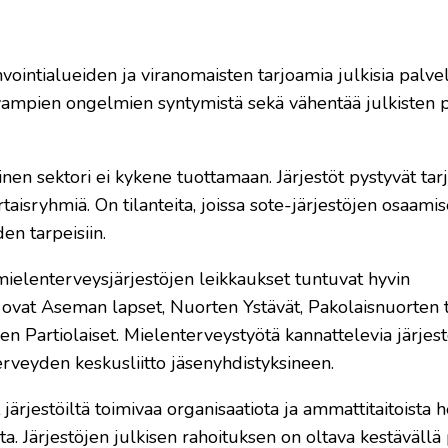
vointialueiden ja viranomaisten tarjoamia julkisia palvel
avampien ongelmien syntymistä sekä vähentää julkisten 
ulkinen sektori ei kykene tuottamaan. Järjestöt pystyvät t
taisryhmiä. On tilanteita, joissa sote-järjestöjen osaamis
n tarpeisiin.
 mielenterveysjärjestöjen leikkaukset tuntuvat hyvin
ä ovat Aseman lapset, Nuorten Ystävät, Pakolaisnuorten t
n Partiolaiset. Mielenterveystyötä kannattelevia järjest
veyden keskusliitto jäsenyhdistyksineen.
järjestöiltä toimivaa organisaatiota ja ammattitaitoista h
ta. Järjestöjen julkisen rahoituksen on oltava kestävällä 