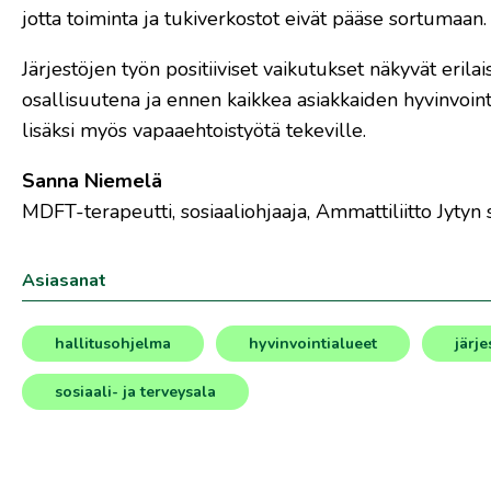
jotta toiminta ja tukiverkostot eivät pääse sortumaan.
Järjestöjen työn positiiviset vaikutukset näkyvät erilai
osallisuutena ja ennen kaikkea asiakkaiden hyvinvoint
lisäksi myös vapaaehtoistyötä tekeville.
Sanna Niemelä
MDFT-terapeutti, sosiaaliohjaaja, Ammattiliitto Jyty
Asiasanat
hallitusohjelma
hyvinvointialueet
järje
,
,
,
,
,
sosiaali- ja terveysala