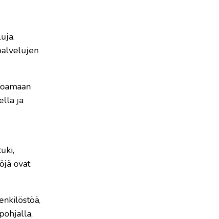
uja.
palvelujen
arjoamaan
ella ja
uki,
öjä ovat
enkilöstöä,
pohjalla,