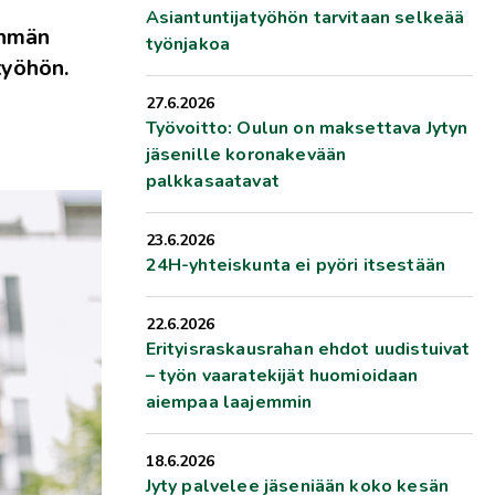
Asiantuntijatyöhön tarvitaan selkeää
yhmän
työnjakoa
työhön.
27.6.2026
Työvoitto: Oulun on maksettava Jytyn
jäsenille koronakevään
palkkasaatavat
23.6.2026
24H-yhteiskunta ei pyöri itsestään
22.6.2026
Erityisraskausrahan ehdot uudistuivat
– työn vaaratekijät huomioidaan
aiempaa laajemmin
18.6.2026
Jyty palvelee jäseniään koko kesän