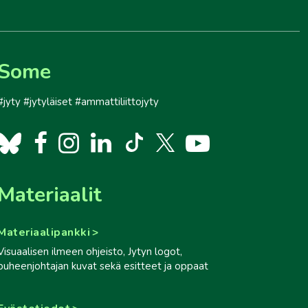
Some
#jyty #jytyläiset #ammattiliittojyty
Materiaalit
Materiaalipankki
Visuaalisen ilmeen ohjeisto, Jytyn logot,
puheenjohtajan kuvat sekä esitteet ja oppaat