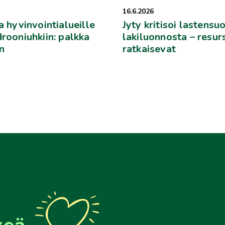
16.6.2026
a hyvinvointialueille
Jyty kritisoi lastensu
drooniuhkiin: palkka
lakiluonnosta – resurs
n
ratkaisevat