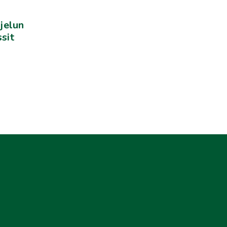
ojelun
sit