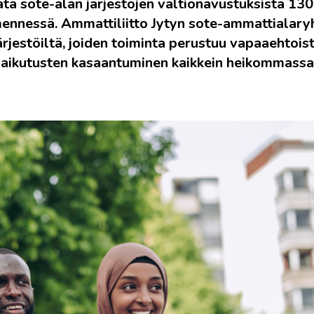
ata sote-alan järjestöjen valtionavustuksista 130
mennessä. Ammattiliitto Jytyn sote-ammattialar
ärjestöiltä, joiden toiminta perustuu vapaaehtois
 vaikutusten kasaantuminen kaikkein heikommassa