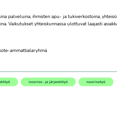
sina palveluina, ihmisten apu- ja tukiverkostoina, yhteisö
ina. Vaikutukset yhteiskunnassa ulottuvat laajasti asiak
n sote-ammattialaryhmä
stötyö
nuoriso- ja järjestötyö
nuorisotyö