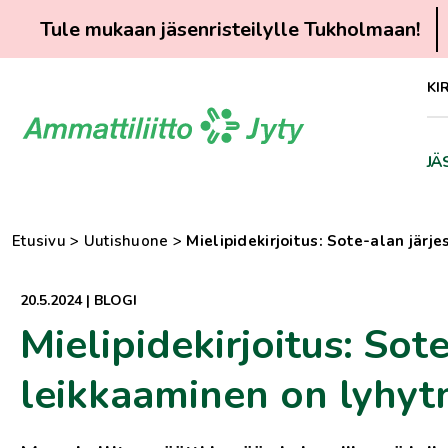
Tule mukaan jäsenristeilylle Tukholmaan!
Siirry
KI
suoraan
sisältöön
JÄ
Etusivu
>
Uutishuone
>
Mielipidekirjoitus: Sote-alan järj
20.5.2024
|
BLOGI
Mielipidekirjoitus: Sote
leikkaaminen on lyhyt