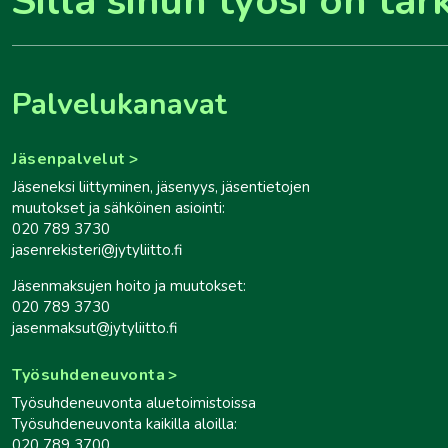
Sillä sinun työsi on tär
Palvelukanavat
Jäsenpalvelut
Jäseneksi liittyminen, jäsenyys, jäsentietojen
muutokset ja sähköinen asiointi:
020 789 3730
jasenrekisteri@jytyliitto.fi
Jäsenmaksujen hoito ja muutokset:
020 789 3730
jasenmaksut@jytyliitto.fi
Työsuhdeneuvonta
Työsuhdeneuvonta aluetoimistoissa
Työsuhdeneuvonta kaikilla aloilla:
020 789 3700