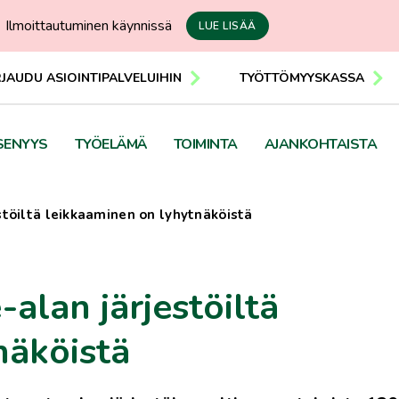
Ilmoittautuminen käynnissä
LUE LISÄÄ
RJAUDU ASIOINTIPALVELUIHIN
TYÖTTÖMYYSKASSA
SENYYS
TYÖELÄMÄ
TOIMINTA
AJANKOHTAISTA
estöiltä leikkaaminen on lyhytnäköistä
-alan järjestöiltä
näköistä