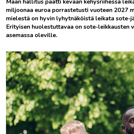
Maan hallitus päätti kevään kehysriihessä leik
miljoonaa euroa porrastetusti vuoteen 2027 
mielestä on hyvin lyhytnäköistä leikata sote-j
Erityisen huolestuttavaa on sote-leikkausten
asemassa oleville.