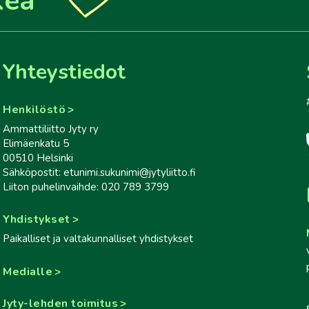
keä
Yhteystiedot
Henkilöstö
Ammattiliitto Jyty ry
Elimäenkatu 5
00510 Helsinki
Sähköpostit: etunimi.sukunimi@jytyliitto.fi
Liiton puhelinvaihde: 020 789 3799
Yhdistykset
Paikalliset ja valtakunnalliset yhdistykset
Medialle
Jyty-lehden toimitus