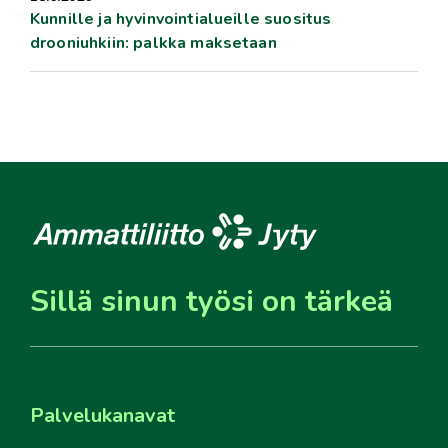
Kunnille ja hyvinvointialueille suositus
drooniuhkiin: palkka maksetaan
Sillä sinun työsi on tärkeä
Palvelukanavat