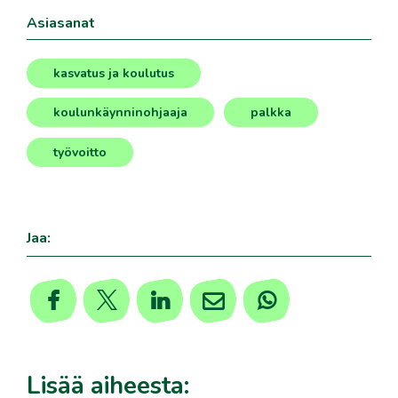
Asiasanat
kasvatus ja koulutus
,
koulunkäynninohjaaja
palkka
,
,
työvoitto
Jaa:
Lisää aiheesta: