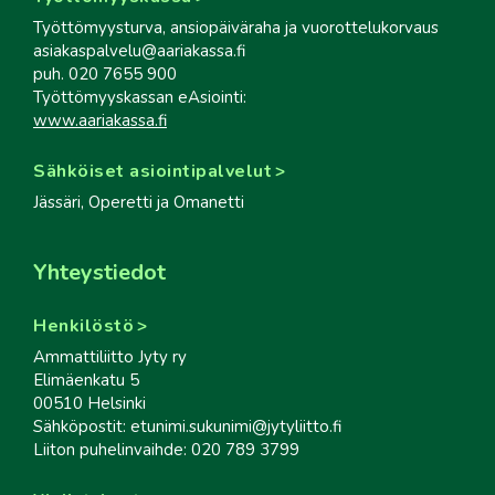
Työttömyysturva, ansiopäiväraha ja vuorottelukorvaus
asiakaspalvelu@aariakassa.fi
puh. 020 7655 900
Työttömyyskassan eAsiointi:
www.aariakassa.fi
Sähköiset asiointipalvelut
Jässäri, Operetti ja Omanetti
Yhteystiedot
Henkilöstö
Ammattiliitto Jyty ry
Elimäenkatu 5
00510 Helsinki
Sähköpostit: etunimi.sukunimi@jytyliitto.fi
Liiton puhelinvaihde: 020 789 3799