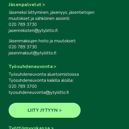
Jäsenpalvelut
Jäseneksi liittyminen, jäsenyys, jäsentietojen
muutokset ja sähköinen asiointi:
020 789 3730
jasenrekisteri@jytyliitto.fi
Jäsenmaksujen hoito ja muutokset:
020 789 3730
jasenmaksut@jytyliitto.fi
Työsuhdeneuvonta
Työsuhdeneuvonta aluetoimistoissa
Työsuhdeneuvonta kaikilla aloilla:
020 789 3700
tyosuhdeneuvonta@jytyliitto.fi
LIITY JYTYYN
Työttömyyskassa