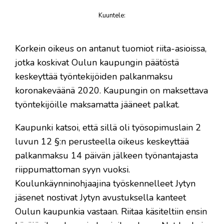
Kuuntele
:
juttu
Korkein oikeus on antanut tuomiot riita-asioissa,
jotka koskivat Oulun kaupungin päätöstä
keskeyttää työntekijöiden palkanmaksu
koronakeväänä 2020. Kaupungin on maksettava
työntekijöille maksamatta jääneet palkat.
Kaupunki katsoi, että sillä oli työsopimuslain 2
luvun 12 §:n perusteella oikeus keskeyttää
palkanmaksu 14 päivän jälkeen työnantajasta
riippumattoman syyn vuoksi.
Koulunkäynninohjaajina työskennelleet Jytyn
jäsenet nostivat Jytyn avustuksella kanteet
Oulun kaupunkia vastaan. Riitaa käsiteltiin ensin