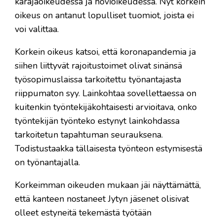
käräjäoikeudessa ja hovioikeudessa. Nyt korkein
oikeus on antanut lopulliset tuomiot, joista ei
voi valittaa.
Korkein oikeus katsoi, että koronapandemia ja
siihen liittyvät rajoitustoimet olivat sinänsä
työsopimuslaissa tarkoitettu työnantajasta
riippumaton syy. Lainkohtaa sovellettaessa on
kuitenkin työntekijäkohtaisesti arvioitava, onko
työntekijän työnteko estynyt lainkohdassa
tarkoitetun tapahtuman seurauksena.
Todistustaakka tällaisesta työnteon estymisestä
on työnantajalla.
Korkeimman oikeuden mukaan jäi näyttämättä,
että kanteen nostaneet Jytyn jäsenet olisivat
olleet estyneitä tekemästä työtään