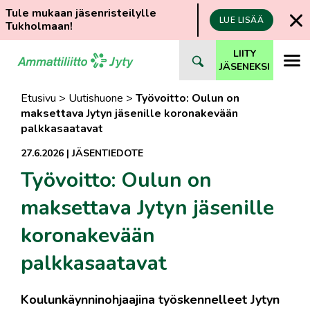
Tule mukaan jäsenristeilylle
LUE LISÄÄ
Tukholmaan!
Siirry
LIITY
suoraan
JÄSENEKSI
sisältöön
Etusivu
>
Uutishuone
>
Työvoitto: Oulun on
maksettava Jytyn jäsenille koronakevään
palkkasaatavat
27.6.2026
|
JÄSENTIEDOTE
Työvoitto: Oulun on
maksettava Jytyn jäsenille
koronakevään
palkkasaatavat
Koulunkäynninohjaajina työskennelleet Jytyn