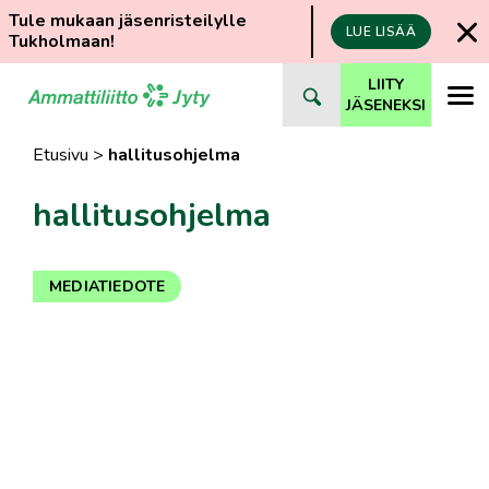
Tule mukaan jäsenristeilylle
LUE LISÄÄ
Tukholmaan!
Siirry
LIITY
suoraan
JÄSENEKSI
sisältöön
Etusivu
>
hallitusohjelma
hallitusohjelma
MEDIATIEDOTE