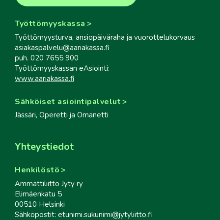
Työttömyyskassa
Työttömyysturva, ansiopäiväraha ja vuorottelukorvaus
asiakaspalvelu@aariakassa.fi
puh. 020 7655 900
Työttömyyskassan eAsiointi:
www.aariakassa.fi
Sähköiset asiointipalvelut
Jässäri, Operetti ja Omanetti
Yhteystiedot
Henkilöstö
Ammattiliitto Jyty ry
Elimäenkatu 5
00510 Helsinki
Sähköpostit: etunimi.sukunimi@jytyliitto.fi