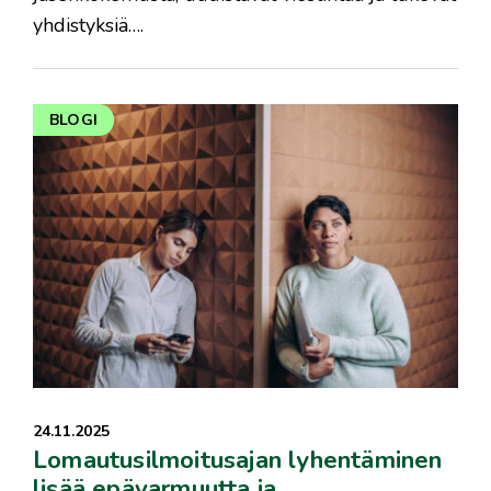
yhdistyksiä….
BLOGI
24.11.2025
Lomautusilmoitusajan lyhentäminen
lisää epävarmuutta ja