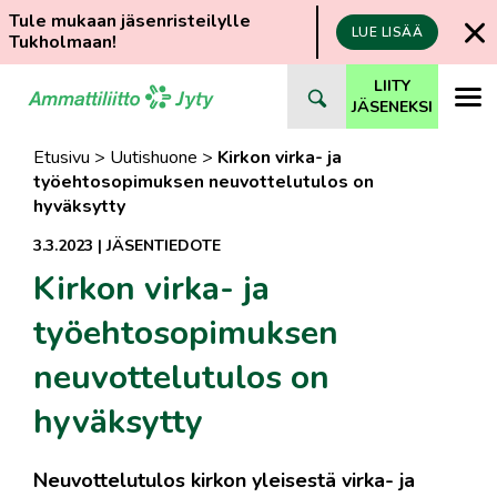
Tule mukaan jäsenristeilylle
LUE LISÄÄ
Tukholmaan!
Siirry
LIITY
suoraan
JÄSENEKSI
sisältöön
Etusivu
>
Uutishuone
>
Kirkon virka- ja
työehtosopimuksen neuvottelutulos on
hyväksytty
3.3.2023
|
JÄSENTIEDOTE
Kirkon virka- ja
työehtosopimuksen
neuvottelutulos on
hyväksytty
Neuvottelutulos kirkon yleisestä virka- ja