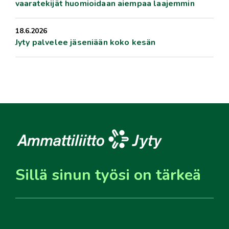
vaaratekijät huomioidaan aiempaa laajemmin
18.6.2026
Jyty palvelee jäseniään koko kesän
Sillä sinun työsi on tärkeä