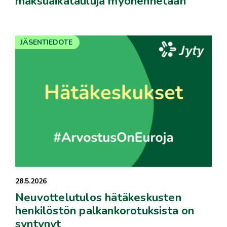
maksuaikatauluja myöhennetään
JÄSENTIEDOTE
28.5.2026
Neuvottelutulos hätäkeskusten
henkilöstön palkankorotuksista on
syntynyt