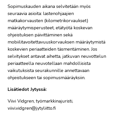
Sopimuskauden aikana selvitetään myös
seuraavia asioita: lastenohjaajien
matkakorvausten (kilometrikorvaukset)
määräytymisperusteet, etätyötä koskevan
ohjeistuksen päivittäminen sekä
mobiilitavoitettavuuskorvauksen määräytymistä
koskevien periaatteiden täsmentäminen. Jos
selvitykset antavat aihetta, jatkuvan neuvottelun
periaatteella neuvotellaan mahdollisista
vaikutuksista seurakunnille annettavaan
ohjeistukseen tai sopimusmääräyksiin.
Lisätiedot Jytyssä:
Viivi Vidgren, työmarkkinajuristi,
viivi.vidgren@jytyliitto.fi