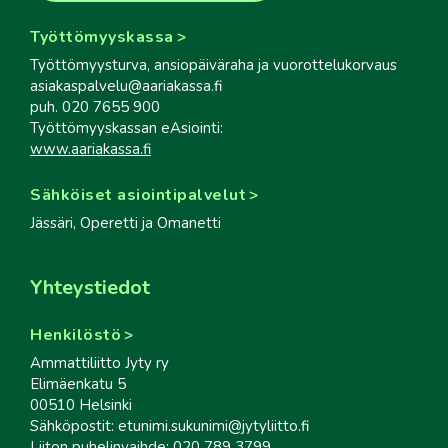
Työttömyyskassa
Työttömyysturva, ansiopäiväraha ja vuorottelukorvaus
asiakaspalvelu@aariakassa.fi
puh. 020 7655 900
Työttömyyskassan eAsiointi:
www.aariakassa.fi
Sähköiset asiointipalvelut
Jässäri, Operetti ja Omanetti
Yhteystiedot
Henkilöstö
Ammattiliitto Jyty ry
Elimäenkatu 5
00510 Helsinki
Sähköpostit: etunimi.sukunimi@jytyliitto.fi
Liiton puhelinvaihde: 020 789 3799