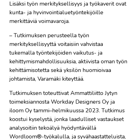
Lisäksi työn merkityksellisyys ja työkaverit ovat
kunta- ja hyvinvointialuetyöntekijöille
merkittäviä voimavaroja.
– Tutkimuksen perusteella työn
merkityksellisyyttä voitaisiin vahvistaa
tukemalla työntekijöiden vaikutus- ja
kehittymismahdollisuuksia, aktiivista oman työn
kehittämisotetta sekä yksilön huomioivaa
johtamista, Varamäki kiteyttää.
Tutkimuksen toteuttivat Ammattiliitto Jytyn
toimeksiannosta Workday Designers Oy ja
iloom Oy tammi–helmikuussa 2023. Tutkimus
koostui kyselystä, jonka laadulliset vastaukset
analysoitiin tekoälyä hyödyntävällä
Wordloom®-työkalulla, ja syvähaastatteluista,