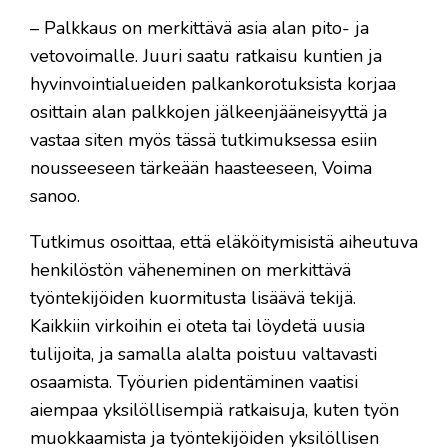
– Palkkaus on merkittävä asia alan pito- ja
vetovoimalle. Juuri saatu ratkaisu kuntien ja
hyvinvointialueiden palkankorotuksista korjaa
osittain alan palkkojen jälkeenjääneisyyttä ja
vastaa siten myös tässä tutkimuksessa esiin
nousseeseen tärkeään haasteeseen, Voima
sanoo.
Tutkimus osoittaa, että eläköitymisistä aiheutuva
henkilöstön väheneminen on merkittävä
työntekijöiden kuormitusta lisäävä tekijä.
Kaikkiin virkoihin ei oteta tai löydetä uusia
tulijoita, ja samalla alalta poistuu valtavasti
osaamista. Työurien pidentäminen vaatisi
aiempaa yksilöllisempiä ratkaisuja, kuten työn
muokkaamista ja työntekijöiden yksilöllisen