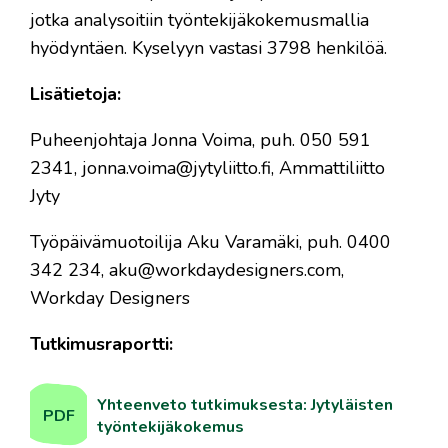
jotka analysoitiin työntekijäkokemusmallia
hyödyntäen. Kyselyyn vastasi 3798 henkilöä.
Lisätietoja:
Puheenjohtaja Jonna Voima, puh. 050 591
2341, jonna.voima@jytyliitto.fi, Ammattiliitto
Jyty
Työpäivämuotoilija Aku Varamäki, puh. 0400
342 234, aku@workdaydesigners.com,
Workday Designers
Tutkimusraportti:
Yhteenveto tutkimuksesta: Jytyläisten
PDF
työntekijäkokemus