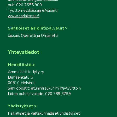
puh. 020 7655 900
Työttömyyskassan eAsiointi:
www.aariakassa.fi
Sähköiset asiointipalvelut
Jässäri, Operetti ja Omanetti
Yhteystiedot
Henkilöstö
Ammattiliitto Jyty ry
Elimäenkatu 5
00510 Helsinki
Sähköpostit: etunimi.sukunimi@jytyliitto.fi
Liiton puhelinvaihde: 020 789 3799
Yhdistykset
Paikalliset ja valtakunnalliset yhdistykset