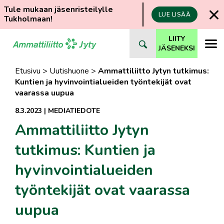
Tule mukaan jäsenristeilylle
LUE LISÄÄ
Tukholmaan!
Siirry
LIITY
suoraan
JÄSENEKSI
sisältöön
Etusivu
>
Uutishuone
>
Ammattiliitto Jytyn tutkimus:
Kuntien ja hyvinvointialueiden työntekijät ovat
vaarassa uupua
8.3.2023
|
MEDIATIEDOTE
Ammattiliitto Jytyn
tutkimus: Kuntien ja
hyvinvointialueiden
työntekijät ovat vaarassa
uupua