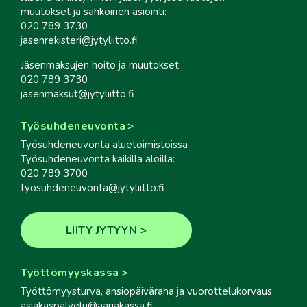
muutokset ja sähköinen asiointi:
020 789 3730
jasenrekisteri@jytyliitto.fi
Jäsenmaksujen hoito ja muutokset:
020 789 3730
jasenmaksut@jytyliitto.fi
Työsuhdeneuvonta
Työsuhdeneuvonta aluetoimistoissa
Työsuhdeneuvonta kaikilla aloilla:
020 789 3700
tyosuhdeneuvonta@jytyliitto.fi
LIITY JYTYYN
Työttömyyskassa
Työttömyysturva, ansiopäiväraha ja vuorottelukorvaus
asiakaspalvelu@aariakassa.fi