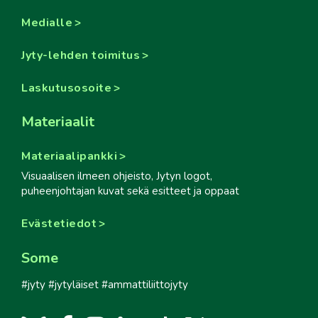
Medialle
Jyty-lehden toimitus
Laskutusosoite
Materiaalit
Materiaalipankki
Visuaalisen ilmeen ohjeisto, Jytyn logot,
puheenjohtajan kuvat sekä esitteet ja oppaat
Evästetiedot
Some
#jyty #jytyläiset #ammattiliittojyty