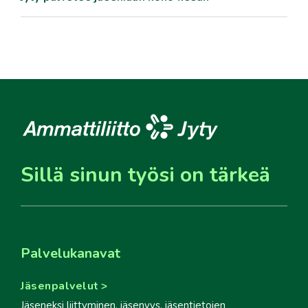
Sillä sinun työsi on tärkeä
Palvelukanavat
Jäsenpalvelut
Jäseneksi liittyminen, jäsenyys, jäsentietojen