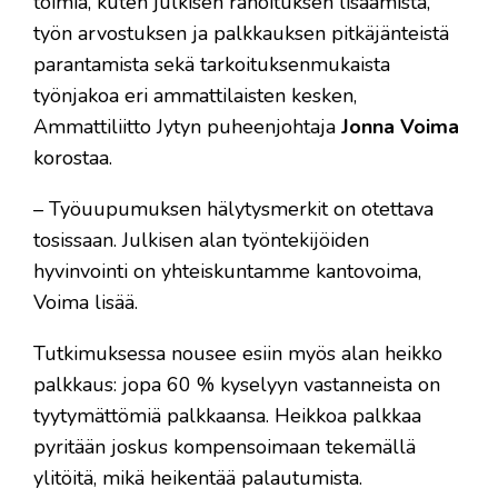
toimia, kuten julkisen rahoituksen lisäämistä,
työn arvostuksen ja palkkauksen pitkäjänteistä
parantamista sekä tarkoituksenmukaista
työnjakoa eri ammattilaisten kesken,
Ammattiliitto Jytyn puheenjohtaja
Jonna Voima
korostaa.
– Työuupumuksen hälytysmerkit on otettava
tosissaan. Julkisen alan työntekijöiden
hyvinvointi on yhteiskuntamme kantovoima,
Voima lisää.
Tutkimuksessa nousee esiin myös alan heikko
palkkaus: jopa 60 % kyselyyn vastanneista on
tyytymättömiä palkkaansa. Heikkoa palkkaa
pyritään joskus kompensoimaan tekemällä
ylitöitä, mikä heikentää palautumista.