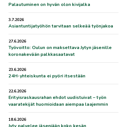
Palautuminen on hyvän olon kivijalka
3.7.2026
Asiantuntijatyöhön tarvitaan selkeää työnjakoa
27.6.2026
Työvoitto: Oulun on maksettava Jytyn jäsenille
koronakevään palkkasaatavat
23.6.2026
24H-yhteiskunta ei pyöri itsestään
22.6.2026
Erityisraskausrahan ehdot uudistuivat – työn
vaaratekijät huomioidaan aiempaa laajemmin
18.6.2026
Jyty palvelee jäseniään koko kesän