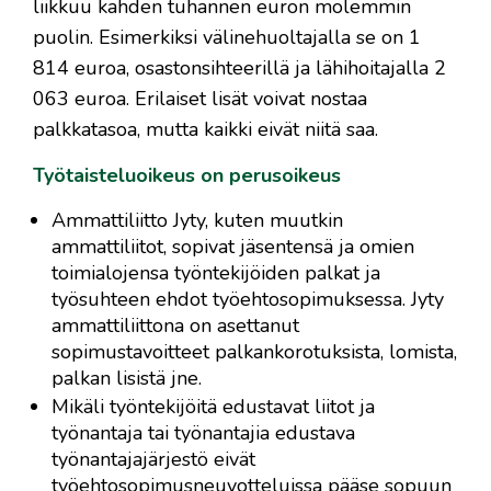
liikkuu kahden tuhannen euron molemmin
puolin. Esimerkiksi välinehuoltajalla se on 1
814 euroa, osastonsihteerillä ja lähihoitajalla 2
063 euroa. Erilaiset lisät voivat nostaa
palkkatasoa, mutta kaikki eivät niitä saa.
Työtaisteluoikeus on perusoikeus
Ammattiliitto Jyty, kuten muutkin
ammattiliitot, sopivat jäsentensä ja omien
toimialojensa työntekijöiden palkat ja
työsuhteen ehdot työehtosopimuksessa. Jyty
ammattiliittona on asettanut
sopimustavoitteet palkankorotuksista, lomista,
palkan lisistä jne.
Mikäli työntekijöitä edustavat liitot ja
työnantaja tai työnantajia edustava
työnantajajärjestö eivät
työehtosopimusneuvotteluissa pääse sopuun