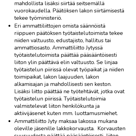
mahdollista lisäksi siirtää seitsemällä
vuorokaudella. Päätöksen lakon siirtämisestä
tekee työministeriö.
Eri ammattiliittojen omista säännöistä
riippuen päätöksen työtaistelutoimista tekee
niiden valtuusto, edustajisto, hallitus tai
ammattiosasto. Ammattiliitto Jytyssä
työtaistelutoimista päättää pääsääntöisesti
liiton ylin päättävä elin valtuusto. Se linjaa
työtaistelun piirissä olevat työpaikat ja niiden
toimipaikat, lakon laajuuden, lakon
alkamisajan ja mahdollisesti sen keston.
Lisäksi liitto päättää ne työtehtävät, jotka ovat
työtaistelun piirissä. Työtaistelutoimia
valmistelevat liiton henkilökunta ja
aktiivijäsenet kuten mm. luottamusmiehet.
Ammattiliitto Jyty maksaa lakossa mukana
oleville jäsenille lakkokorvausta. Korvausten
suuruudesta päättää pääsääntöisesti liiton