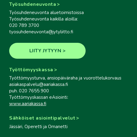
Työsuhdeneuvonta
Työsuhdeneuvonta aluetoimistoissa
Työsuhdeneuvonta kaikilla aloilla:
020 789 3700
tyosuhdeneuvonta@jytyliitto.fi
LIITY JYTYYN
Työttömyyskassa
Työttömyysturva, ansiopäiväraha ja vuorottelukorvaus
asiakaspalvelu@aariakassa.fi
puh. 020 7655 900
Työttömyyskassan eAsiointi:
www.aariakassa.fi
Sähköiset asiointipalvelut
Jässäri, Operetti ja Omanetti