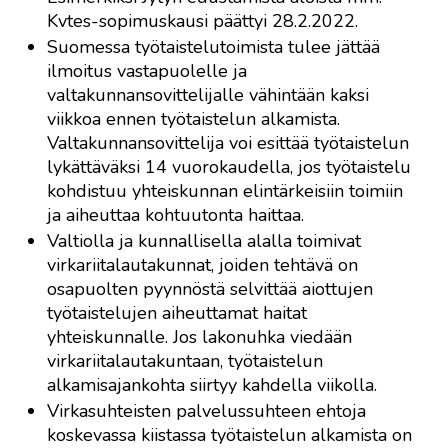
Kvtes-sopimuskausi päättyi 28.2.2022.
Suomessa työtaistelutoimista tulee jättää
ilmoitus vastapuolelle ja
valtakunnansovittelijalle vähintään kaksi
viikkoa ennen työtaistelun alkamista.
Valtakunnansovittelija voi esittää työtaistelun
lykättäväksi 14 vuorokaudella, jos työtaistelu
kohdistuu yhteiskunnan elintärkeisiin toimiin
ja aiheuttaa kohtuutonta haittaa.
Valtiolla ja kunnallisella alalla toimivat
virkariitalautakunnat, joiden tehtävä on
osapuolten pyynnöstä selvittää aiottujen
työtaistelujen aiheuttamat haitat
yhteiskunnalle. Jos lakonuhka viedään
virkariitalautakuntaan, työtaistelun
alkamisajankohta siirtyy kahdella viikolla.
Virkasuhteisten palvelussuhteen ehtoja
koskevassa kiistassa työtaistelun alkamista on