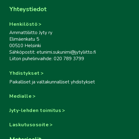
Yhteystiedot
Henkilöstö
Ammattiliitto Jyty ry
Elimäenkatu 5
00510 Helsinki
Sähköpostit: etunimi.sukunimi@jytyliitto.fi
Liiton puhelinvaihde: 020 789 3799
Yhdistykset
Paikalliset ja valtakunnalliset yhdistykset
Medialle
Jyty-lehden toimitus
Laskutusosoite