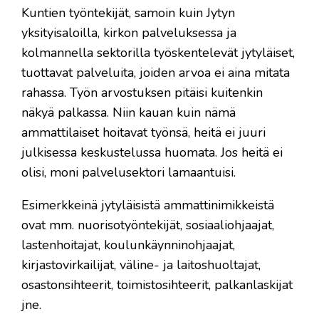
Kuntien työntekijät, samoin kuin Jytyn
yksityisaloilla, kirkon palveluksessa ja
kolmannella sektorilla työskentelevät jytyläiset,
tuottavat palveluita, joiden arvoa ei aina mitata
rahassa. Työn arvostuksen pitäisi kuitenkin
näkyä palkassa. Niin kauan kuin nämä
ammattilaiset hoitavat työnsä, heitä ei juuri
julkisessa keskustelussa huomata. Jos heitä ei
olisi, moni palvelusektori lamaantuisi.
Esimerkkeinä jytyläisistä ammattinimikkeistä
ovat mm. nuorisotyöntekijät, sosiaaliohjaajat,
lastenhoitajat, koulunkäynninohjaajat,
kirjastovirkailijat, väline- ja laitoshuoltajat,
osastonsihteerit, toimistosihteerit, palkanlaskijat
jne.