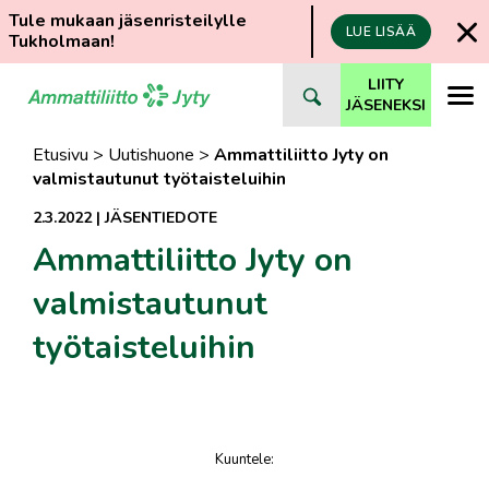
Tule mukaan jäsenristeilylle
LUE LISÄÄ
Tukholmaan!
Siirry
LIITY
suoraan
JÄSENEKSI
sisältöön
Etusivu
>
Uutishuone
>
Ammattiliitto Jyty on
valmistautunut työtaisteluihin
2.3.2022
|
JÄSENTIEDOTE
Ammattiliitto Jyty on
valmistautunut
työtaisteluihin
Kuuntele
:
juttu