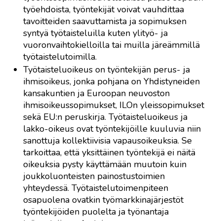
työehdoista, työntekijät voivat vauhdittaa
tavoitteiden saavuttamista ja sopimuksen
syntyä työtaisteluilla kuten ylityö- ja
vuoronvaihtokielloilla tai muilla järeämmillä
työtaistelutoimilla.
Työtaisteluoikeus on työntekijän perus- ja
ihmisoikeus, jonka pohjana on Yhdistyneiden
kansakuntien ja Euroopan neuvoston
ihmisoikeussopimukset, ILOn yleissopimukset
sekä EU:n peruskirja. Työtaisteluoikeus ja
lakko-oikeus ovat työntekijöille kuuluvia niin
sanottuja kollektiivisia vapausoikeuksia. Se
tarkoittaa, että yksittäinen työntekijä ei näitä
oikeuksia pysty käyttämään muutoin kuin
joukkoluonteisten painostustoimien
yhteydessä. Työtaistelutoimenpiteen
osapuolena ovatkin työmarkkinajärjestöt
työntekijöiden puolelta ja työnantaja