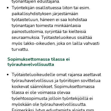
työnantajien edustajana.
Työntekijän osallistuessa liiton tai esim.
paikallisyhdistyksen järjestämään
työtaisteluun, häneen ei saa kohdistaa
työnantajan toimesta minkäänlaisia
painostustoimia, syrjintää tai kielteisiä
seuraamuksia. Työtaisteluoikeus sisältää
myös lakko-oikeuden, joka on lailla vahvasti
turvattu.
Sopimuksettomassa tilassa ei
työrauhavelvollisuutta
Työtaisteluoikeudelle omat rajansa asettavat
työrauhavelvollisuus ja työriitojen sovittelua
koskevat säännökset. Sopimuksettomassa
tilassa ei ole voimassa olevaa
työehtosopimusta jolloin työntekijöillä ei
myöskään ole työrauhavelvollisuutta.
Esimerkiksi Jytyn edustamista aloista mm.