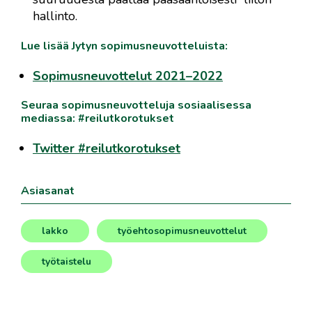
hallinto.
Lue lisää Jytyn sopimusneuvotteluista:
Sopimusneuvottelut 2021–2022
Seuraa sopimusneuvotteluja sosiaalisessa
mediassa: #reilutkorotukset
Twitter #reilutkorotukset
Asiasanat
lakko
työehtosopimusneuvottelut
,
,
työtaistelu