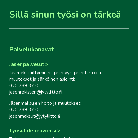
Sillä sinun työsi on tärkeä
Palvelukanavat
Jäsenpalvelut
Jäseneksi liittyminen, jäsenyys, jäsentietojen
muutokset ja sähköinen asiointi:
020 789 3730
jasenrekisteri@jytyliitto.fi
Jäsenmaksujen hoito ja muutokset:
020 789 3730
jasenmaksut@jytyliitto.fi
Työsuhdeneuvonta