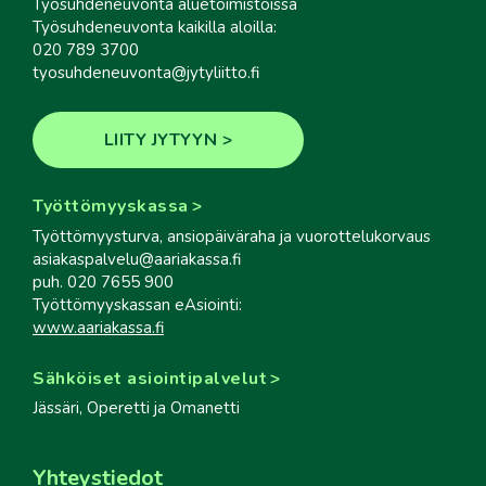
Työsuhdeneuvonta aluetoimistoissa
Työsuhdeneuvonta kaikilla aloilla:
020 789 3700
tyosuhdeneuvonta@jytyliitto.fi
LIITY JYTYYN
Työttömyyskassa
Työttömyysturva, ansiopäiväraha ja vuorottelukorvaus
asiakaspalvelu@aariakassa.fi
puh. 020 7655 900
Työttömyyskassan eAsiointi:
www.aariakassa.fi
Sähköiset asiointipalvelut
Jässäri, Operetti ja Omanetti
Yhteystiedot