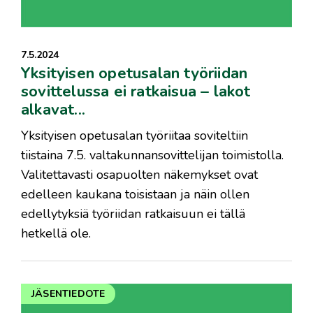
7.5.2024
Yksityisen opetusalan työriidan
sovittelussa ei ratkaisua – lakot
alkavat...
Yksityisen opetusalan työriitaa soviteltiin
tiistaina 7.5. valtakunnansovittelijan toimistolla.
Valitettavasti osapuolten näkemykset ovat
edelleen kaukana toisistaan ja näin ollen
edellytyksiä työriidan ratkaisuun ei tällä
hetkellä ole.
JÄSENTIEDOTE