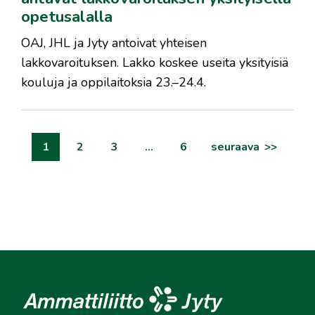
opetusalalla
OAJ, JHL ja Jyty antoivat yhteisen
lakkovaroituksen. Lakko koskee useita yksityisiä
kouluja ja oppilaitoksia 23.–24.4.
artikkelien
1
2
3
…
6
seuraava
sivutus