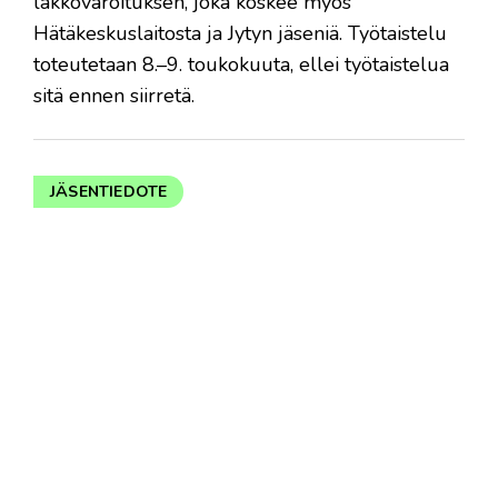
lakkovaroituksen, joka koskee myös
Hätäkeskuslaitosta ja Jytyn jäseniä. Työtaistelu
toteutetaan 8.–9. toukokuuta, ellei työtaistelua
sitä ennen siirretä.
JÄSENTIEDOTE