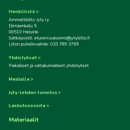
Henkilöstö
Ammattiliitto Jyty ry
Elimäenkatu 5
00510 Helsinki
Sähköpostit: etunimi.sukunimi@jytyliitto.fi
Liiton puhelinvaihde: 020 789 3799
Yhdistykset
Paikalliset ja valtakunnalliset yhdistykset
Medialle
Jyty-lehden toimitus
Laskutusosoite
Materiaalit