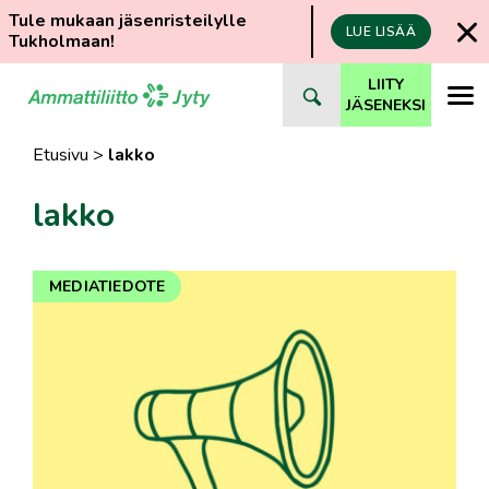
Tule mukaan jäsenristeilylle
LUE LISÄÄ
Tukholmaan!
Siirry
LIITY
suoraan
JÄSENEKSI
sisältöön
Etusivu
>
lakko
lakko
MEDIATIEDOTE