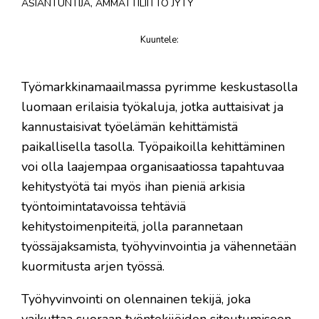
ASIANTUNTIJA, AMMATTILIITTO JYTY
Kuuntele
:
juttu
Työmarkkinamaailmassa pyrimme keskustasolla
luomaan erilaisia työkaluja, jotka auttaisivat ja
kannustaisivat työelämän kehittämistä
paikallisella tasolla. Työpaikoilla kehittäminen
voi olla laajempaa organisaatiossa tapahtuvaa
kehitystyötä tai myös ihan pieniä arkisia
työntoimintatavoissa tehtäviä
kehitystoimenpiteitä, jolla parannetaan
työssäjaksamista, työhyvinvointia ja vähennetään
kuormitusta arjen työssä.
Työhyvinvointi on olennainen tekijä, joka