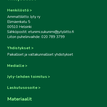
Henkilöstö
Ammattiliitto Jyty ry
Elimäenkatu 5
00510 Helsinki
Sähköpostit: etunimi.sukunimi@jytyliitto.fi
Liiton puhelinvaihde: 020 789 3799
Yhdistykset
Paikalliset ja valtakunnalliset yhdistykset
Medialle
Jyty-lehden toimitus
Laskutusosoite
Materiaalit