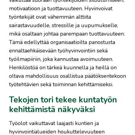
vaikuttaa suoraan työntekijöiden sitoutumiseen,
motivaatioon ja tuottavuuteen. Hyvinvoivat
työntekijät ovat vähemmän alttiita
sairastavuudelle, stressille ja uupumukselle,
mikä osaltaan johtaa parempaan tuottavuuteen.
Tämä edellyttää organisaatioilta panostusta
ennaltaehkäisevään työhyvinvointiin sekä
työilmapiiriin, joka kannustaa avoimuuteen.
Henkilöstöä on tärkeä kuunnella ja heillä on
oltava mahdollisuus osallistua päätöksentekoon
työtehtävien sekä toiminnan kehittämiseksi.
Tekojen tori tekee kuntatyön
kehittämistä näkyväksi
Työolot vaikuttavat laajasti kuntien ja
hyvinvointialueiden houkuttelevuuteen