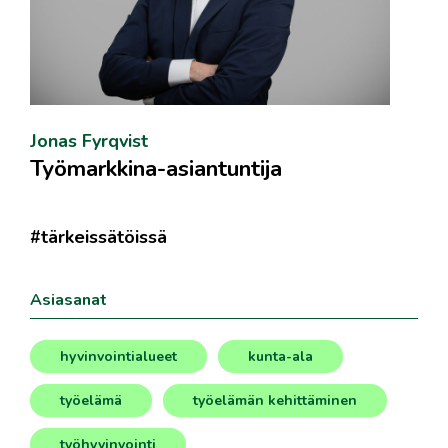
Jonas Fyrqvist
Työmarkkina-asiantuntija
#tärkeissätöissä
Asiasanat
hyvinvointialueet
kunta-ala
,
,
työelämä
työelämän kehittäminen
,
,
työhyvinvointi