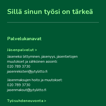
Sillä sinun työsi on tärkeä
Palvelukanavat
Jäsenpalvelut
Jäseneksi liittyminen, jäsenyys, jäsentietojen
muutokset ja sähköinen asiointi:
020 789 3730
jasenrekisteri@jytyliitto.fi
Jäsenmaksujen hoito ja muutokset:
020 789 3730
jasenmaksut@jytyliitto.fi
Työsuhdeneuvonta