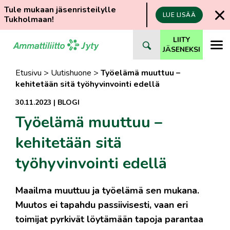
Tule mukaan jäsenristeilylle
LUE LISÄÄ
Tukholmaan!
Siirry
LIITY
suoraan
JÄSENEKSI
sisältöön
Etusivu
>
Uutishuone
>
Työelämä muuttuu –
kehitetään sitä työhyvinvointi edellä
30.11.2023
|
BLOGI
Työelämä muuttuu –
kehitetään sitä
työhyvinvointi edellä
Maailma muuttuu ja työelämä sen mukana.
Muutos ei tapahdu passiivisesti, vaan eri
toimijat pyrkivät löytämään tapoja parantaa