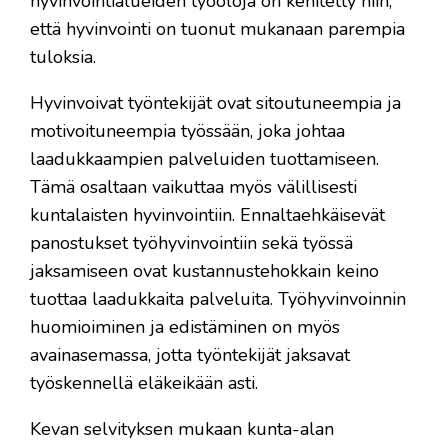
hyvinvointialueiden työoloja on kehitetty niin,
että hyvinvointi on tuonut mukanaan parempia
tuloksia.
Hyvinvoivat työntekijät ovat sitoutuneempia ja
motivoituneempia työssään, joka johtaa
laadukkaampien palveluiden tuottamiseen.
Tämä osaltaan vaikuttaa myös välillisesti
kuntalaisten hyvinvointiin. Ennaltaehkäisevät
panostukset työhyvinvointiin sekä työssä
jaksamiseen ovat kustannustehokkain keino
tuottaa laadukkaita palveluita. Työhyvinvoinnin
huomioiminen ja edistäminen on myös
avainasemassa, jotta työntekijät jaksavat
työskennellä eläkeikään asti.
Kevan selvityksen mukaan kunta-alan