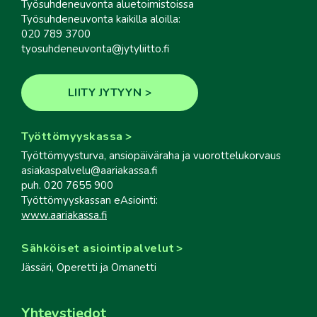
Työsuhdeneuvonta aluetoimistoissa
Työsuhdeneuvonta kaikilla aloilla:
020 789 3700
tyosuhdeneuvonta@jytyliitto.fi
LIITY JYTYYN
Työttömyyskassa
Työttömyysturva, ansiopäiväraha ja vuorottelukorvaus
asiakaspalvelu@aariakassa.fi
puh. 020 7655 900
Työttömyyskassan eAsiointi:
www.aariakassa.fi
Sähköiset asiointipalvelut
Jässäri, Operetti ja Omanetti
Yhteystiedot