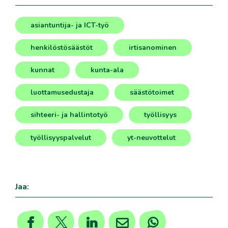
asiantuntija- ja ICT-työ
,
henkilöstösäästöt
irtisanominen
,
,
kunnat
kunta-ala
,
,
luottamusedustaja
säästötoimet
,
,
sihteeri- ja hallintotyö
työllisyys
,
,
työllisyyspalvelut
yt-neuvottelut
,
Jaa: