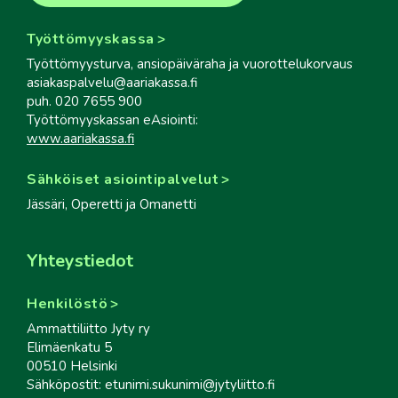
Työttömyyskassa
Työttömyysturva, ansiopäiväraha ja vuorottelukorvaus
asiakaspalvelu@aariakassa.fi
puh. 020 7655 900
Työttömyyskassan eAsiointi:
www.aariakassa.fi
Sähköiset asiointipalvelut
Jässäri, Operetti ja Omanetti
Yhteystiedot
Henkilöstö
Ammattiliitto Jyty ry
Elimäenkatu 5
00510 Helsinki
Sähköpostit: etunimi.sukunimi@jytyliitto.fi