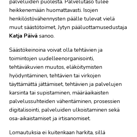
palveluiden puolesta. Palvelutaso tulee
heikkenemään huomattavasti. Isojen
henkilöstövähennysten päälle tulevat vielä
muut säästötoimet, Jytyn pääluottamusedustaja
Katja Päivä
sanoo.
Säästökeinoina voivat olla tehtävien ja
toimintojen uudelleenorganisointi,
tehtäväkuvien muutos, eläköitymisten
hyödyntäminen, tehtävien tai virkojen
täyttämättä jättämiset, tehtävien ja palvelujen
karsinta tai supistaminen, määräaikaisten
palvelussuhteiden vähentäminen, prosessien
digitalisointi, palveluiden ulkoistaminen sekä
osa-aikaistamiset ja irtisanomiset.
Lomautuksia ei kuitenkaan harkita, sillä