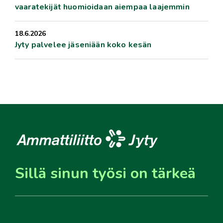
vaaratekijät huomioidaan aiempaa laajemmin
18.6.2026
Jyty palvelee jäseniään koko kesän
Sillä sinun työsi on tärkeä