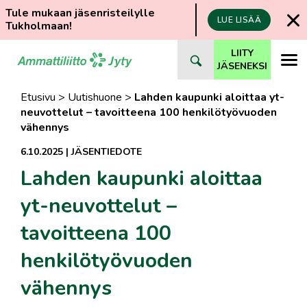
Tule mukaan jäsenristeilylle
LUE LISÄÄ
Tukholmaan!
Siirry
LIITY
suoraan
JÄSENEKSI
sisältöön
Etusivu
>
Uutishuone
>
Lahden kaupunki aloittaa yt-
neuvottelut – tavoitteena 100 henkilötyövuoden
vähennys
6.10.2025
|
JÄSENTIEDOTE
Lahden kaupunki aloittaa
yt-neuvottelut –
tavoitteena 100
henkilötyövuoden
vähennys