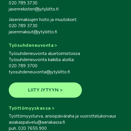
020 789 3730
jasenrekisteri@jytyliitto.fi
Jäsenmaksujen hoito ja muutokset:
020 789 3730
jasenmaksut@jytyliitto.fi
Työsuhdeneuvonta
Työsuhdeneuvonta aluetoimistoissa
Työsuhdeneuvonta kaikilla aloilla:
020 789 3700
tyosuhdeneuvonta@jytyliitto.fi
LIITY JYTYYN
Työttömyyskassa
Työttömyysturva, ansiopäiväraha ja vuorottelukorvaus
asiakaspalvelu@aariakassa.fi
puh. 020 7655 900