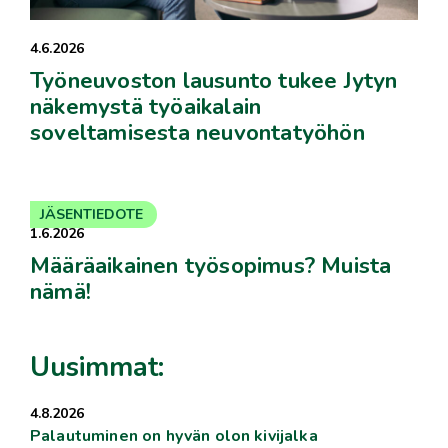
4.6.2026
Työneuvoston lausunto tukee Jytyn
näkemystä työaikalain
soveltamisesta neuvontatyöhön
JÄSENTIEDOTE
1.6.2026
Määräaikainen työsopimus? Muista
nämä!
Uusimmat:
4.8.2026
Palautuminen on hyvän olon kivijalka