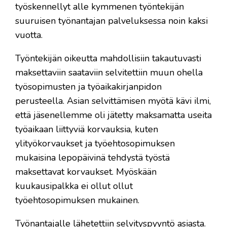
työskennellyt alle kymmenen työntekijän
suuruisen työnantajan palveluksessa noin kaksi
vuotta.
Työntekijän oikeutta mahdollisiin takautuvasti
maksettaviin saataviin selvitettiin muun ohella
työsopimusten ja työaikakirjanpidon
perusteella. Asian selvittämisen myötä kävi ilmi,
että jäsenellemme oli jätetty maksamatta useita
työaikaan liittyviä korvauksia, kuten
ylityökorvaukset ja työehtosopimuksen
mukaisina lepopäivinä tehdystä työstä
maksettavat korvaukset. Myöskään
kuukausipalkka ei ollut ollut
työehtosopimuksen mukainen.
Työnantajalle lähetettiin selvityspyyntö asiasta.