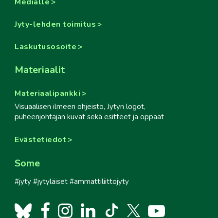
Medialle
Jyty-lehden toimitus
Laskutusosoite
Materiaalit
Materiaalipankki
Visuaalisen ilmeen ohjeisto, Jytyn logot,
puheenjohtajan kuvat sekä esitteet ja oppaat
Evästetiedot
Some
#jyty #jytyläiset #ammattiliittojyty