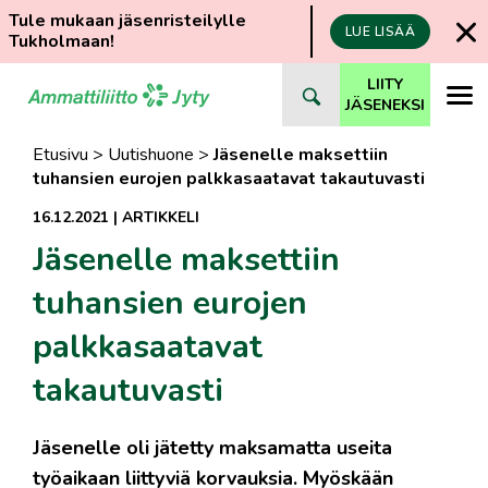
Tule mukaan jäsenristeilylle
LUE LISÄÄ
Tukholmaan!
Siirry
LIITY
suoraan
JÄSENEKSI
sisältöön
Etusivu
>
Uutishuone
>
Jäsenelle maksettiin
tuhansien eurojen palkkasaatavat takautuvasti
16.12.2021
|
ARTIKKELI
Jäsenelle maksettiin
tuhansien eurojen
palkkasaatavat
takautuvasti
Jäsenelle oli jätetty maksamatta useita
työaikaan liittyviä korvauksia. Myöskään