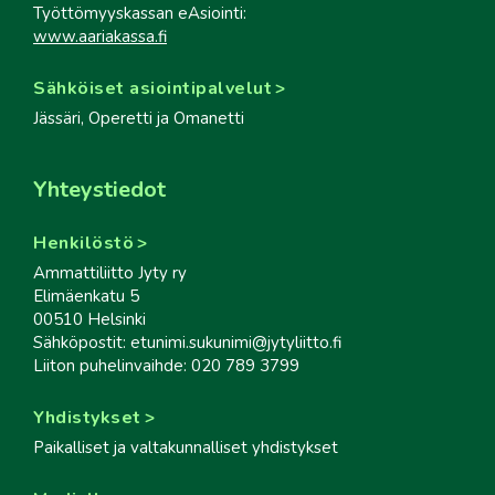
Työttömyyskassan eAsiointi:
www.aariakassa.fi
Sähköiset asiointipalvelut
Jässäri, Operetti ja Omanetti
Yhteystiedot
Henkilöstö
Ammattiliitto Jyty ry
Elimäenkatu 5
00510 Helsinki
Sähköpostit: etunimi.sukunimi@jytyliitto.fi
Liiton puhelinvaihde: 020 789 3799
Yhdistykset
Paikalliset ja valtakunnalliset yhdistykset