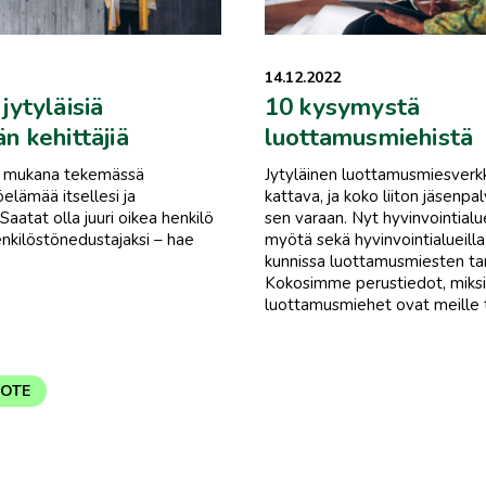
14.12.2022
jytyläisiä
10 kysymystä
n kehittäjiä
luottamusmiehistä
a mukana tekemässä
Jytyläinen luottamusmiesverk
lämää itsellesi ja
kattava, ja koko liiton jäsenpa
 Saatat olla juuri oikea henkilö
sen varaan. Nyt hyvinvointial
henkilöstönedustajaksi – hae
myötä sekä hyvinvointialueilla
kunnissa luottamusmiesten ta
Kokosimme perustiedot, miksi
luottamusmiehet ovat meille t
DOTE