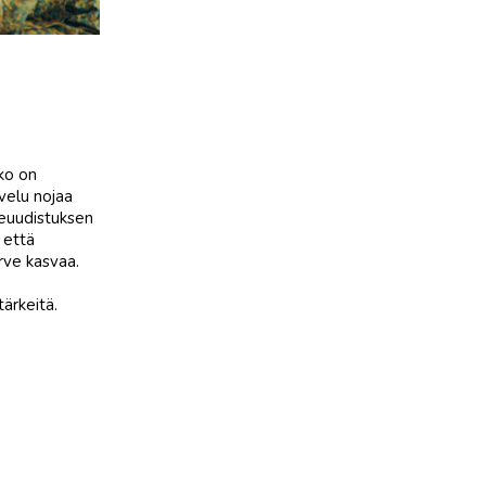
ko on
lvelu nojaa
ueuudistuksen
 että
rve kasvaa.
ärkeitä.