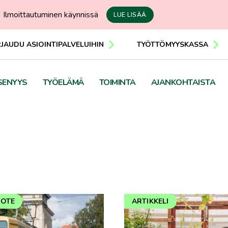
Ilmoittautuminen käynnissä
LUE LISÄÄ
RJAUDU ASIOINTIPALVELUIHIN
TYÖTTÖMYYSKASSA
SENYYS
TYÖELÄMÄ
TOIMINTA
AJANKOHTAISTA
DOTE
ARTIKKELI