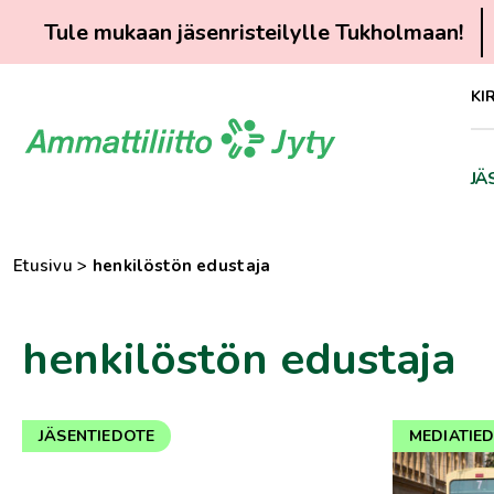
Tule mukaan jäsenristeilylle Tukholmaan!
Siirry
KI
suoraan
sisältöön
JÄ
Etusivu
>
henkilöstön edustaja
henkilöstön edustaja
JÄSENTIEDOTE
MEDIATIE