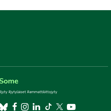
Some
#jyty #jytyläiset #ammattiliittojyty