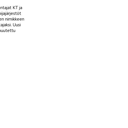
ntajat KT ja
jajärjestöt
en nimikkeen
jaksi. Uusi
muutettu