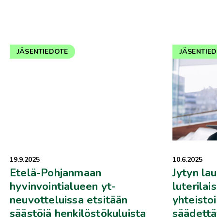
JÄSENTIEDOTE
JÄSENTIE
19.9.2025
10.6.2025
Etelä-Pohjanmaan
Jytyn la
hyvinvointialueen yt-
luterilai
neuvotteluissa etsitään
yhteisto
säästöjä henkilöstökuluista
säädettäv