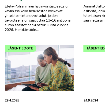
Etelä-Pohjanmaan hyvinvointialueella on
Ammattiliitto
käynnissä koko henkilöstöä koskevat
esitystä, jon
yhteistoimintaneuvottelut, joiden
luterilaisen k
tavoitteena on saavuttaa 13–16 miljoonan
säänneltäisiin 
euron säästöt henkilöstökuluista vuonna
2026. Henkilöstöön…
JÄSENTIEDOTE
JÄSENTIE
29.4.2025
24.9.2024