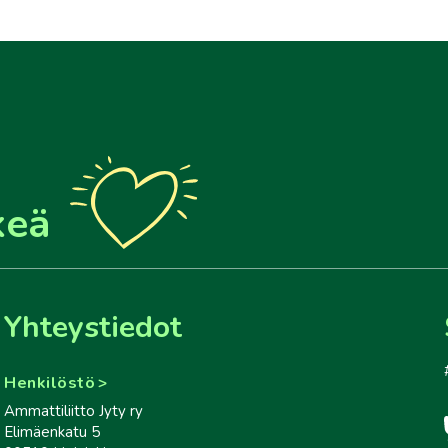
keä
Yhteystiedot
Henkilöstö
Ammattiliitto Jyty ry
Elimäenkatu 5