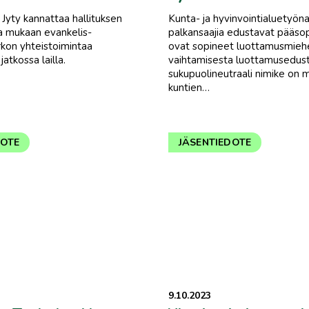
 Jyty kannattaa hallituksen
Kunta- ja hyvinvointialuetyöna
ka mukaan evankelis-
palkansaajia edustavat pääsopi
irkon yhteistoimintaa
ovat sopineet luottamusmieh
jatkossa lailla.
vaihtamisesta luottamusedusta
sukupuolineutraali nimike on 
kuntien…
DOTE
JÄSENTIEDOTE
9.10.2023