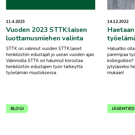
11.4.2023
14.12.2022
Vuoden 2023 STTK:laisen
Haetaan 
luottamusmiehen valinta
työelämä
STTK on valinnut vuoden STTK:laiset
Haluatko oll
henkilöstön edustajat jo usean vuoden ajan.
parempaa työe
Valinnoilla STTK on halunnut korostaa
kollegoillesi?
henkilöstön edustajien työn tärkeyttä
jytyläiseksi 
työelämän muutoksessa.
mukaan!
BLOGI
JÄSENTIE