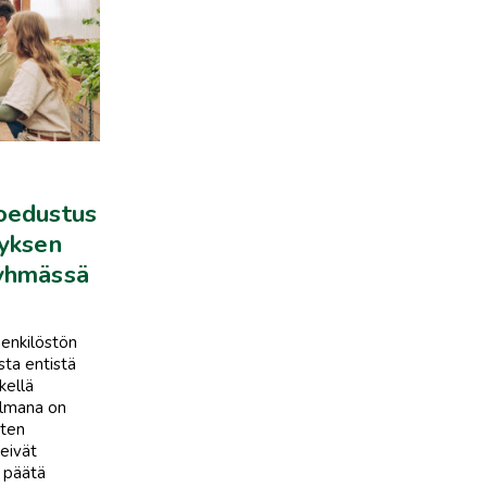
toedustus
tyksen
ryhmässä
henkilöstön
sta entistä
kellä
elmana on
rten
eivät
i päätä