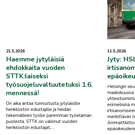
21.5.2026
11.5.2026
Haemme jytyläisiä
Jyty: HS
ehdokkaita vuoden
irtisano
STTK:laiseksi
epäoike
työsuojeluvaltuutetuksi 1.6.
Helsingin seu
mennessä!
maaliskuussa
yhteistoimin
On aika antaa tunnustusta jytyläisille
erimielisinä 
henkilöstön edustajille ja heidän
irtisanomisee
tekemälleen työlle paremman työelämän
merkittäviin 
puolesta. STTK on valinnut vuoden
Ammattiliitto
henkilöstön edustajat,…
epäoikeudenm