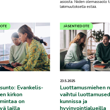
asioista. Niiden olemassaolo 
lakimuutoksella estää.
DOTE
JÄSENTIEDOTE
23.5.2025
usunto: Evankelis-
Luottamusmiehen n
sen kirkon
vaihtui luottamused
imintaa on
kunnissa ja
ä lailla
hyvinvointialueilla