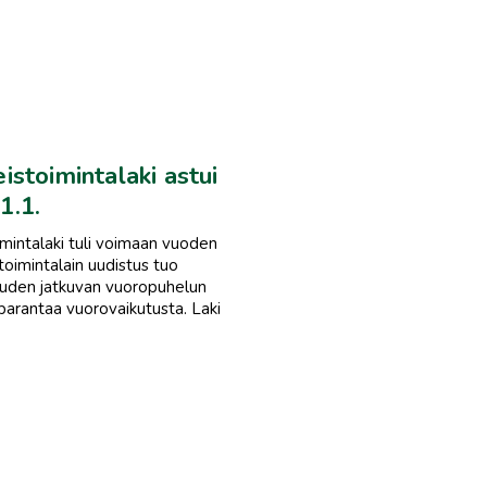
istoimintalaki astui
1.1.
imintalaki tuli voimaan vuoden
toimintalain uudistus tuo
uuden jatkuvan vuoropuhelun
parantaa vuorovaikutusta. Laki