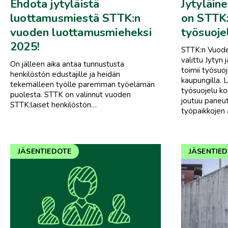
Ehdota jytyläistä
Jytyläin
luottamusmiestä STTK:n
on STTK
vuoden luottamusmieheksi
työsuoje
2025!
STTK:n Vuode
valittu Jytyn
On jälleen aika antaa tunnustusta
toimii työsuo
henkilöstön edustajille ja heidän
kaupungilla.
tekemälleen työlle paremman työelämän
työsuojelu ko
puolesta. STTK on valinnut vuoden
joutuu paneut
STTK:laiset henkilöstön…
työpaikkojen 
JÄSENTIEDOTE
JÄSENTIE