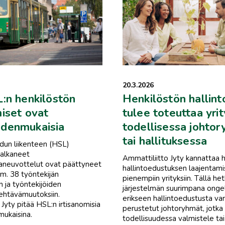
20.3.2026
L:n henkilöstön
Henkilöstön hallin
miset ovat
tulee toteuttaa yri
udenmukaisia
todellisessa johto
tai hallituksessa
dun liikenteen (HSL)
 alkaneet
Ammattiliitto Jyty kannattaa 
taneuvottelut ovat päättyneet
hallintoedustuksen laajentami
mm. 38 työntekijän
pienempiin yrityksiin. Tällä het
n ja työntekijöiden
järjestelmän suurimpana ong
tehtävämuutoksiin.
erikseen hallintoedustusta va
 Jyty pitää HSL:n irtisanomisia
perustetut johtoryhmät, jotka 
ukaisina.
todellisuudessa valmistele ta