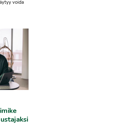
täytyy voida
imike
ustajaksi