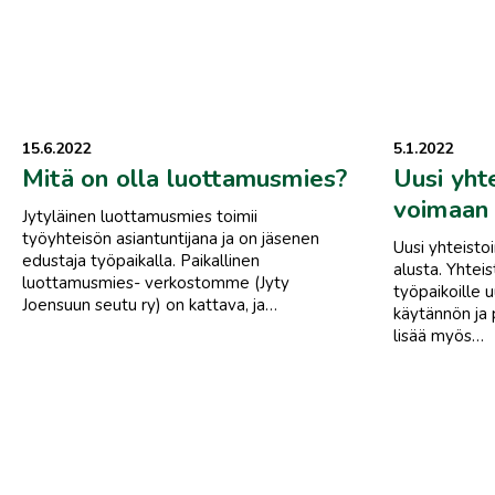
15.6.2022
5.1.2022
Mitä on olla luottamusmies?
Uusi yhte
voimaan 
Jytyläinen luottamusmies toimii
työyhteisön asiantuntijana ja on jäsenen
Uusi yhteisto
edustaja työpaikalla. Paikallinen
alusta. Yhteis
luottamusmies- verkostomme (Jyty
työpaikoille 
Joensuun seutu ry) on kattava, ja…
käytännön ja 
lisää myös…