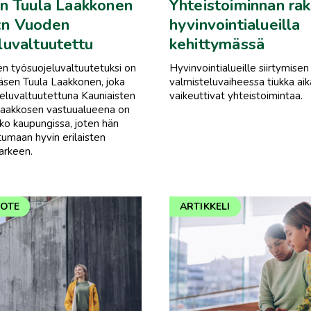
en Tuula Laakkonen
Yhteistoiminnan ra
:n Vuoden
hyvinvointialueilla
luvaltuutettu
kehittymässä
n työsuojeluvaltuutetuksi on
Hyvinvointialueille siirtymisen
 jäsen Tuula Laakkonen, joka
valmisteluvaiheessa tiukka aika
jeluvaltuutettuna Kauniaisten
vaikeuttivat yhteistoimintaa.
 Laakkosen vastuualueena on
ko kaupungissa, joten hän
umaan hyvin erilaisten
arkeen.
DOTE
ARTIKKELI