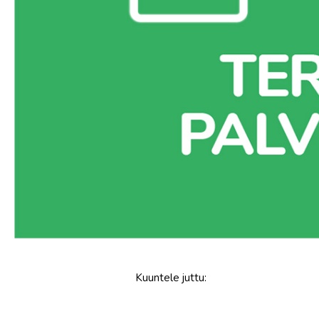
Kuuntele
juttu
: