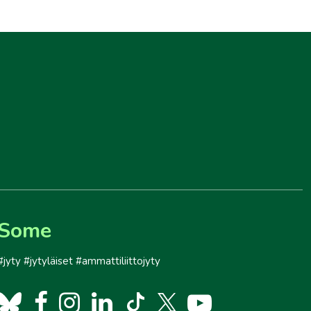
Some
#jyty #jytyläiset #ammattiliittojyty