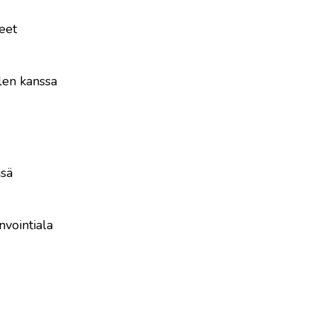
eet
len kanssa
nsä
nvointiala