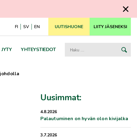
FI
SV
EN
UUTISHUONE
LIITY JÄSENEKSI
Haku:
JYTY
YHTEYSTIEDOT
johdolla
Uusimmat:
4.8.2026
Palautuminen on hyvän olon kivijalka
3.7.2026