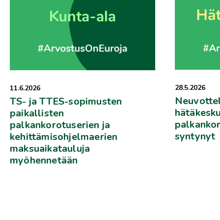
28.5.2026
11.6.2026
Neuvotte
TS- ja TTES-sopimusten
hätäkesku
paikallisten
palkankor
palkankorotuserien ja
syntynyt
kehittämisohjelmaerien
maksuaikatauluja
myöhennetään