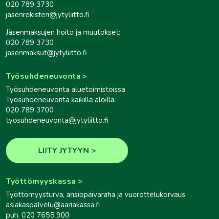
020 789 3730
jasenrekisteri@jytyliitto.fi
Jäsenmaksujen hoito ja muutokset:
020 789 3730
jasenmaksut@jytyliitto.fi
Työsuhdeneuvonta
Työsuhdeneuvonta aluetoimistoissa
Työsuhdeneuvonta kaikilla aloilla:
020 789 3700
tyosuhdeneuvonta@jytyliitto.fi
LIITY JYTYYN
Työttömyyskassa
Työttömyysturva, ansiopäiväraha ja vuorottelukorvaus
asiakaspalvelu@aariakassa.fi
puh. 020 7655 900