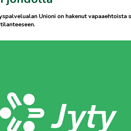
yspalvelualan Unioni on hakenut vapaaehtoista s
tilanteeseen.