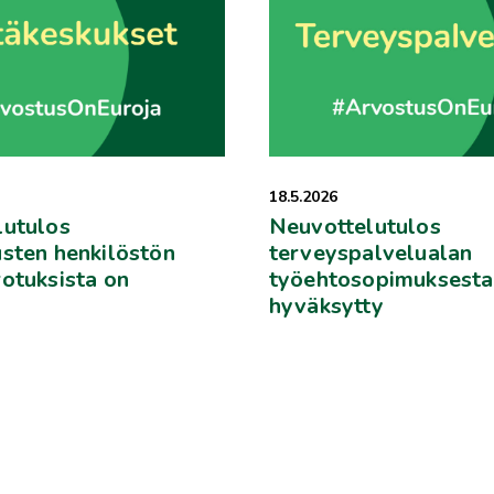
18.5.2026
lutulos
Neuvottelutulos
sten henkilöstön
terveyspalvelualan
otuksista on
työehtosopimuksesta
hyväksytty