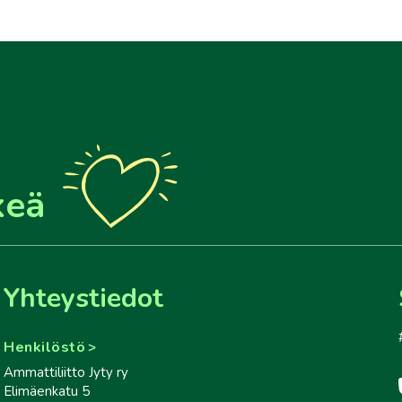
keä
Yhteystiedot
Henkilöstö
Ammattiliitto Jyty ry
Elimäenkatu 5