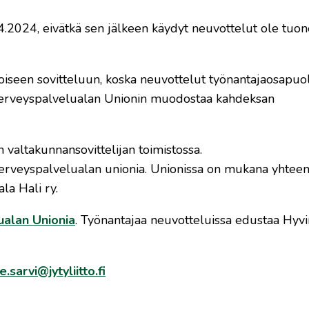
.2024, eivätkä sen jälkeen käydyt neuvottelut ole tuon
oiseen sovitteluun, koska neuvottelut työnantajaosapuo
 Terveyspalvelualan Unionin muodostaa kahdeksan
 valtakunnansovittelijan toimistossa.
Terveyspalvelualan unionia. Unionissa on mukana yhtee
la Hali ry.
ualan Unionia
. Työnantajaa neuvotteluissa edustaa Hyvi
.sarvi@jytyliitto.fi