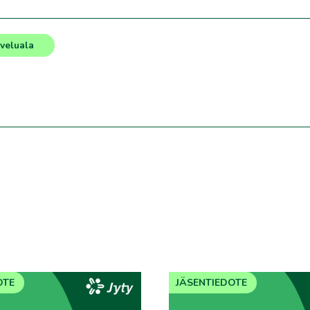
lveluala
OTE
JÄSENTIEDOTE