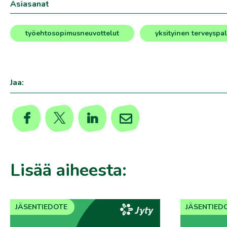
Asiasanat
työehtosopimusneuvottelut
yksityinen terveyspa
,
Jaa:
Lisää aiheesta:
JÄSENTIEDOTE
JÄSENTIED