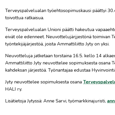
Terveyspalvelualan työehtosopimuskausi päättyi 30.4
toivottua ratkaisua.
Terveyspalvelualan Unioni päätti hakeutua vapaaeht
eivät ole edenneet. Neuvottelujärjjestönä toimivan
työntekijäjärjestöä, joista Ammattiliitto Jyty on yksi.
Neuvotteluja jatketaan torstaina 16.5. kello 14 alkaen
Ammattiliitto Jyty neuvottelee sopimuksesta osana 
kahdeksan järjestöä. Työnantajaa edustaa Hyvinvointia
Jyty neuvottelee sopimuksesta osana
Terveyspalvel
HALI ry.
Lisätietoja Jytyssä: Anne Sarvi, työmarkkinajuristi,
anne