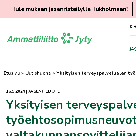
Tule mukaan jäsenristeilylle Tukholmaan!
Siirry
KI
suoraan
sisältöön
JÄ
Etusivu
>
Uutishuone
>
Yksityisen terveyspalvelualan ty
16.5.2024
|
JÄSENTIEDOTE
Yksityisen terveyspalv
työehtosopimusneuvott
valtakunnansovittelija