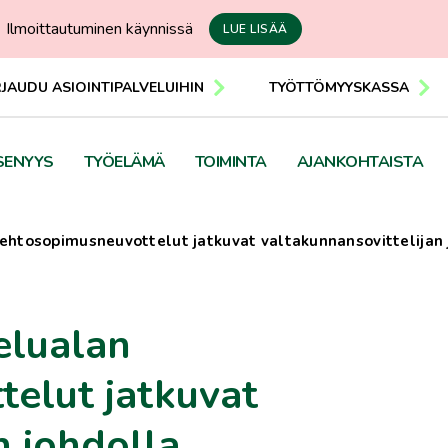
Ilmoittautuminen käynnissä
LUE LISÄÄ
RJAUDU ASIOINTIPALVELUIHIN
TYÖTTÖMYYSKASSA
SENYYS
TYÖELÄMÄ
TOIMINTA
AJANKOHTAISTA
öehtosopimusneuvottelut jatkuvat valtakunnansovittelijan 
elualan
elut jatkuvat
n johdolla