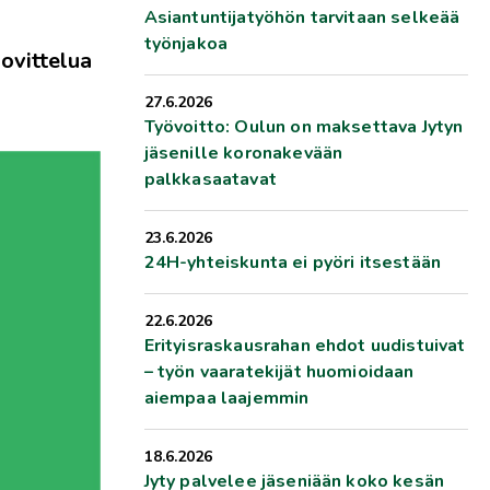
Asiantuntijatyöhön tarvitaan selkeää
työnjakoa
ovittelua
27.6.2026
Työvoitto: Oulun on maksettava Jytyn
jäsenille koronakevään
palkkasaatavat
23.6.2026
24H-yhteiskunta ei pyöri itsestään
22.6.2026
Erityisraskausrahan ehdot uudistuivat
– työn vaaratekijät huomioidaan
aiempaa laajemmin
18.6.2026
Jyty palvelee jäseniään koko kesän