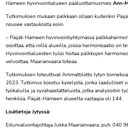
Hämeen hyvinvointialueen pääluottamusmies
Ann-M
Tutkimuksen mukaan palkkaan ollaan kuitenkin Päijä
nousee vastauksista esiin.
– Päijät-Hämeen hyvinvointiyhtymässä palkkaharmoni
osoittaa, että niillä alueilla, joissa harmonisaatio on
Hyvinvointialueiden tulisi hoitaa palkkojen harmonis
velvoittaa, Maarianvaara toteaa.
Tutkimuksen toteuttivat Ammattiliitto Jytyn toimek
2023. Tutkimus koostui kyselystä, jonka laadulliset
työkalulla, ja syvähaastatteluista, jotka analysoitii
henkilöä, Päijät-Hämeen alueelta vastaajia oli 144.
Lisätietoja Jytyssä:
Edunvalvontajohtaja Jukka Maarianvaara, puh. 040 96