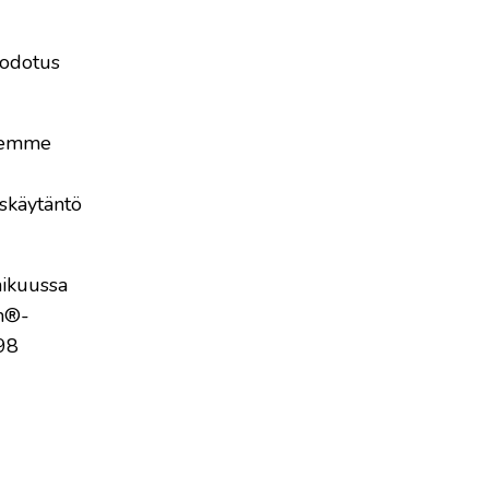
 odotus
ksemme
uskäytäntö
mikuussa
om®-
798