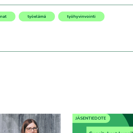
nat
työelämä
työhyvinvointi
JÄSENTIEDOTE