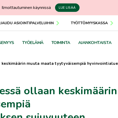
Ilmoittautuminen käynnissä
LUE LISÄÄ
RJAUDU ASIOINTIPALVELUIHIN
TYÖTTÖMYYSKASSA
SENYYS
TYÖELÄMÄ
TOIMINTA
AJANKOHTAISTA
n keskimäärin muuta maata tyytyväisempiä hyvinvointialu
essä ollaan keskimäärin
sempiä
uksen sujuvuuteen