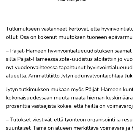
Tutkimukseen vastanneet kertovat, että hyvinvointial
ollut. Osa on kokenut muutoksen tuoneen epävarmuut
– Päijät-Hämeen hyvinvointialueuudistuksen saamat a
sillä Päijät-Hämeessä sote-uudistus aloitettiin jo v
nyt vuodenvaihteessa tapahtunut hyvinvointialueuud
alueella, Ammattiliitto Jytyn edunvalvontajohtaja
Juk
Jytyn tutkimuksen mukaan myös Päijät-Hämeen kunta
kokonaisuudessaan muuta maata hieman keskimääräistä 
prosenttia vastaajista kokee, että heillä on voimavaro
– Tulokset viestivät, että työnteon organisointi ja re
suuntaiset. Tämä on alueen merkittävä voimavara ja hen