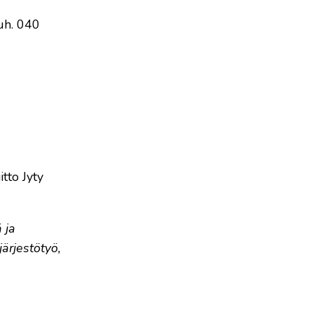
uh. 040
tto Jyty
 ja
järjestötyö,