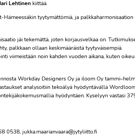
ari Lehtinen
kiittää.
t-Hämeessäkin tyytymättömiä, ja palkkaharmonisaation
saatio jäi tekemättä, joten korjausvelkaa on. Tutkimu
 tehty, palkkaan ollaan keskimääräistä tyytyväisempiä.
ointi viimeistään noin kahden vuoden aikana, kuten oike
siannosta Workday Designers Oy ja iloom Oy tammi–hel
 vastaukset analysoitiin tekoälyä hyödyntävällä Wordlo
n työntekijäkokemusmallia hyödyntäen. Kyselyyn vastasi 3
8 0538, jukka.maarianvaara@jytyliitto.fi