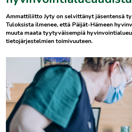
Ammattiliitto Jyty on selvittänyt jäsentensä t
Tuloksista ilmenee, että Päijät-Hämeen hyvinv
muuta maata tyytyväisempiä hyvinvointialueuud
tietojärjestelmien toimivuuteen.