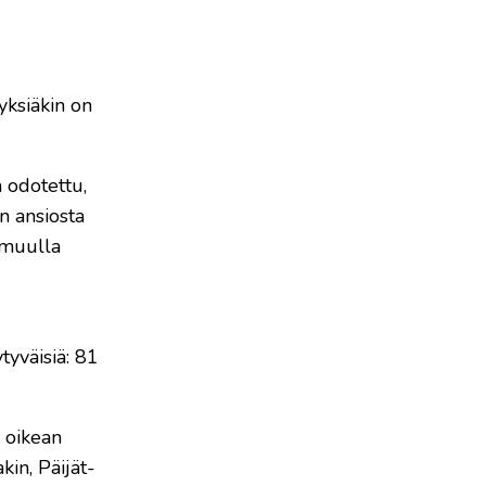
yksiäkin on
 odotettu,
n ansiosta
 muulla
tyväisiä: 81
a oikean
kin, Päijät-