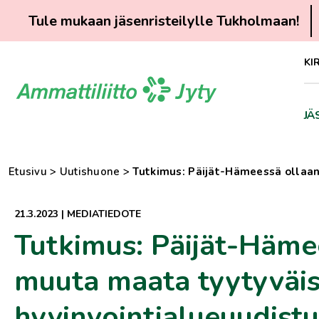
Tule mukaan jäsenristeilylle Tukholmaan!
Siirry
KI
suoraan
sisältöön
JÄ
Etusivu
>
Uutishuone
>
Tutkimus: Päijät-Hämeessä ollaa
21.3.2023
|
MEDIATIEDOTE
Tutkimus: Päijät-Häme
muuta maata tyytyväi
hyvinvointialueuudist