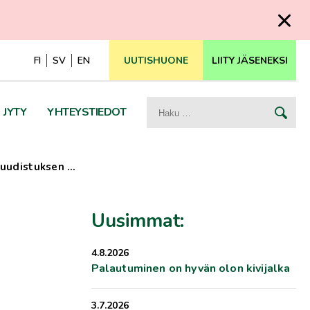
FI
SV
EN
UUTISHUONE
LIITY JÄSENEKSI
Haku:
JYTY
YHTEYSTIEDOT
euudistuksen …
Uusimmat:
4.8.2026
Palautuminen on hyvän olon kivijalka
3.7.2026