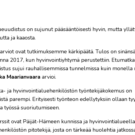
ueuudistus on sujunut pääsääntöisesti hyvin, mutta yllät
ta ja kaaosta.
rviot ovat tutkimuksemme kärkipäätä. Tulos on sinänsä
uonna 2017, kun hyvinvointiyhtymä perustettiin. Etumatka
istus sujui rauhallisemmissa tunnelmissa kuin monella
ka Maarianvaara
arvioi.
- ja hyvinvointialuehenkilöstön työntekijäkokemus on
parempi. Erityisesti työnteon edellytyksiin ollaan tyy
ja työssä suoriutumiseen.
surssit ovat Päijät-Hämeen kunnissa ja hyvinvointialueell
kilöstön pitotekijä, josta on tärkeää huolehtia jatkossa