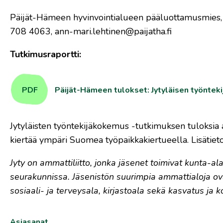
Päijät-Hämeen hyvinvointialueen pääluottamusmies, 
708 4063, ann-mari.lehtinen@paijatha.fi
Tutkimusraportti:
PDF
Päijät-Hämeen tulokset: Jytyläisen työnte
Jytyläisten työntekijäkokemus -tutkimuksen tuloksia 
kiertää ympäri Suomea työpaikkakiertueella. Lisätiet
Jyty on ammattiliitto, jonka jäsenet toimivat kunta-alall
seurakunnissa. Jäsenistön suurimpia ammattialoja ovat si
sosiaali- ja terveysala, kirjastoala sekä kasvatus ja k
Asiasanat