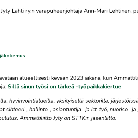
Jyty Lahti ry:n varapuheenjohtaja Ann-Mari Lehtinen, p
kijäkokemus
avataan alueellisesti kevään 2023 aikana, kun Ammattilii
oja:
Sillä sinun työsi on tärkeä -työpaikkakiertue
a, hyvinvointialueilla, yksityisellä sektorilla, järjestöissä
hteeri-, hallinto-, asiantuntija- ja ict-työ, nuoriso- ja 
oulutus. Ammattiliitto Jyty on STTK:n jäsenliitto.