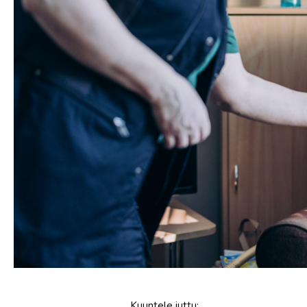
Kuuntele
juttu
: