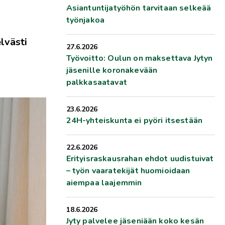
Asiantuntijatyöhön tarvitaan selkeää
työnjakoa
lvästi
27.6.2026
Työvoitto: Oulun on maksettava Jytyn
jäsenille koronakevään
palkkasaatavat
23.6.2026
24H-yhteiskunta ei pyöri itsestään
22.6.2026
Erityisraskausrahan ehdot uudistuivat
– työn vaaratekijät huomioidaan
aiempaa laajemmin
18.6.2026
Jyty palvelee jäseniään koko kesän