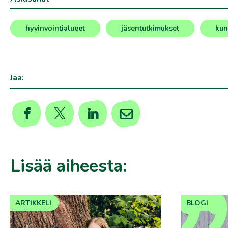
hyvinvointialueet
jäsentutkimukset
kun
,
,
,
,
Jaa:
Lisää aiheesta:
ARTIKKELI
BLOGI