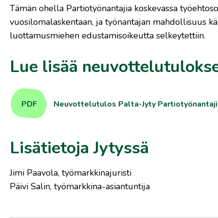
Tämän ohella Partiotyönantajia koskevassa työehtosop
vuosilomalaskentaan, ja työnantajan mahdollisuus käy
luottamusmiehen edustamisoikeutta selkeytettiin.
Lue lisää neuvottelutuloks
PDF
Neuvottelutulos Palta-Jyty Partiotyönant
Lisätietoja Jytyssä
Jimi Paavola, työmarkkinajuristi
Päivi Salin, työmarkkina-asiantuntija