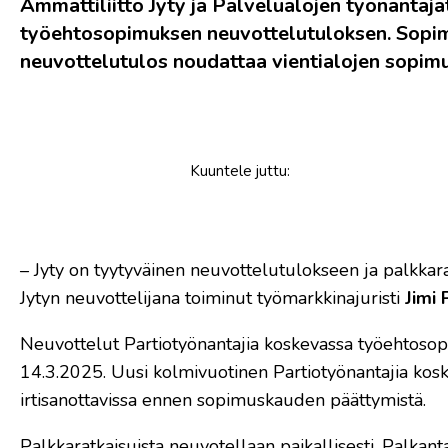
Ammattiliitto Jyty ja Palvelualojen työnanta
työehtosopimuksen neuvottelutuloksen. Sopimu
neuvottelutulos noudattaa vientialojen sopimuks
Kuuntele
juttu
:
– Jyty on tyytyväinen neuvottelutulokseen ja palkkarat
Jytyn neuvottelijana toiminut työmarkkinajuristi
Jimi
Neuvottelut Partiotyönantajia koskevassa työehtosopi
14.3.2025. Uusi kolmivuotinen Partiotyönantajia ko
irtisanottavissa ennen sopimuskauden päättymistä.
Palkkaratkaisuista neuvotellaan paikallisesti. Palkant