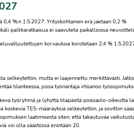
2027
ä 0,4 %:n 1.5.2027. Yrityskohtainen erä jaetaan 0,2 %
äli palkkaratkaisua ei saavuteta paikallisissa neuvottelu
eluvaltuutettujen korvauksia korotetaan 2,4 % 1.5.2027
 selkeytettiin, mutta ei laajennettu merkittävästi. Jatk
dentää tilanteessa, jossa työnantaja irtisanoo työsopimuks
eva työryhmä ja lyhyttä tilapäistä poissaolo-oikeutta la
koskevia TES-määräyksiä selkeytettiin, ja sovittiin sää
imuksen laatimisesta siten, että takautuvaa vaikutust
iä voi olla säästössä enintään 20.