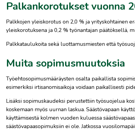
Palkankorotukset vuonna 
Palkkojen yleiskorotus on 2,0 % ja yrityskohtainen er
yleiskorotuksena ja 0,2 % työnantajan päätöksellä, mik
Palkkataulukoita sekä luottamusmiesten että työsuoj
Muita sopimusmuutoksia
Työehtosopimusmääräysten osalta paikallista sopimista
esimerkiksi irtisanomisaikoja voidaan paikallisesti pi
Lisäksi sopimuskaudeksi perustettiin työsuojelua kosk
koskemaan myös uurnan laskua. Säästövapaan käyttöä 
käyttämisestä kolmen vuoden kuluessa säästövapaasop
säästövapaasopimuksiin ei ole. Jatkossa vuosilomapäiv