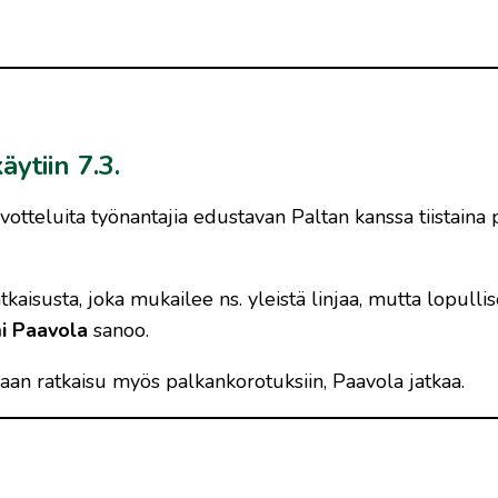
ytiin 7.3.
otteluita työnantajia edustavan Paltan kanssa tiistaina 
kaisusta, joka mukailee ns. yleistä linjaa, mutta lopulli
mi Paavola
sanoo.
aan ratkaisu myös palkankorotuksiin, Paavola jatkaa.