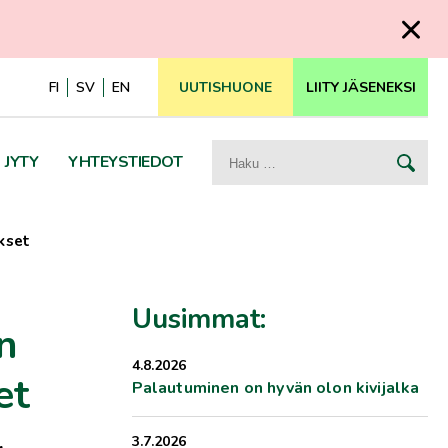
FI
SV
EN
UUTISHUONE
LIITY JÄSENEKSI
Haku:
JYTY
YHTEYSTIEDOT
kset
Uusimmat:
n
4.8.2026
et
Palautuminen on hyvän olon kivijalka
3.7.2026