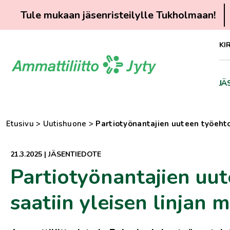
Tule mukaan jäsenristeilylle Tukholmaan!
Siirry
KI
suoraan
sisältöön
JÄ
Etusivu
>
Uutishuone
>
Partiotyönantajien uuteen työeht
21.3.2025
|
JÄSENTIEDOTE
Partiotyönantajien uu
saatiin yleisen linjan