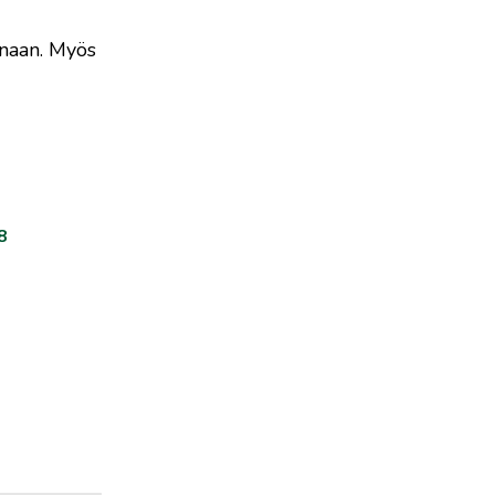
onaan. Myös
8