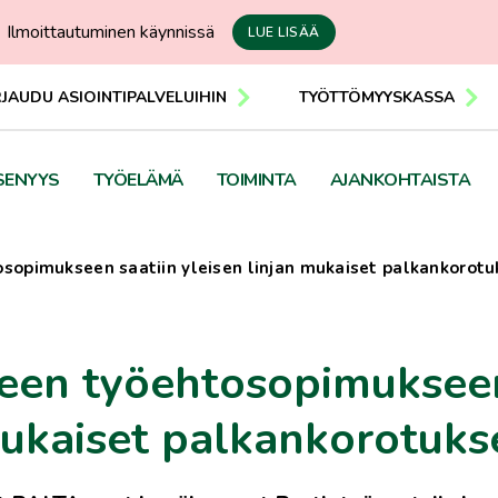
Ilmoittautuminen käynnissä
LUE LISÄÄ
RJAUDU ASIOINTIPALVELUIHIN
TYÖTTÖMYYSKASSA
SENYYS
TYÖELÄMÄ
TOIMINTA
AJANKOHTAISTA
osopimukseen saatiin yleisen linjan mukaiset palkankorotu
teen työehtosopimuksee
 mukaiset palkankorotuks