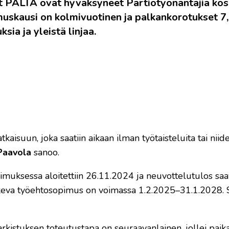
jat PALTA ovat hyväksyneet Partiotyönantajia ko
skausi on kolmivuotinen ja palkankorotukset 7,
ia ja yleistä linjaa.
kaisuun, joka saatiin aikaan ilman työtaisteluita tai niid
 Paavola
sanoo.
muksessa aloitettiin 26.11.2024 ja neuvottelutulos saav
skeva työehtosopimus on voimassa 1.2.2025–31.1.2028.
arkistuksen toteutustapa on seuraavanlainen, jollei paika