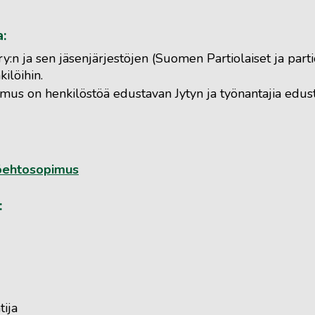
:
y:n ja sen jäsenjärjestöjen (Suomen Partiolaiset ja partio
ilöihin.
imus on henkilöstöä edustavan Jytyn ja työnantajia edus
yöehtosopimus
:
tija