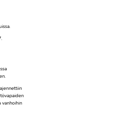
issa.
.
ossa
en.
ajennettiin
stövapaiden
a vanhoihin