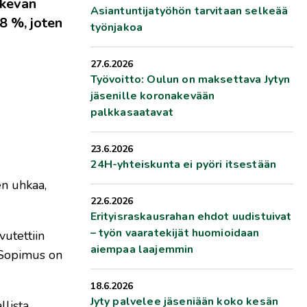
skevan
Asiantuntijatyöhön tarvitaan selkeää
8 %, joten
työnjakoa
27.6.2026
Työvoitto: Oulun on maksettava Jytyn
jäsenille koronakevään
palkkasaatavat
23.6.2026
24H-yhteiskunta ei pyöri itsestään
en uhkaa,
22.6.2026
Erityisraskausrahan ehdot uudistuivat
– työn vaaratekijät huomioidaan
utettiin
aiempaa laajemmin
 Sopimus on
18.6.2026
Jyty palvelee jäseniään koko kesän
llista