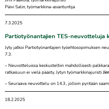
Jimi Paavola, työmarkkinajuristi
Päivi Salin, työmarkkina-asiantuntija
7.3.2025
Partiotyönantajien TES-neuvotteluja kä
Jyty jatkoi Partiotyönantajien työehtosopimuksen neuv
7.3.
– Neuvotteluissa keskusteltiin mahdollisesti palkkarat
ratkaisuun ei vielä päästy, Jytyn työmarkkinajuristi
Ji
– Seuraava neuvottelu on 14.3., jolloin pyritään saam
18.2.2025