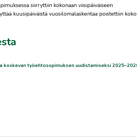
imuksessa siirryttiin kokonaan viisipäiväiseen
ttää kuusipäiväistä vuosilomalaskentaa poistettiin kok
esta
ajia koskevan työehtosopimuksen uudistamiseksi 2025–202