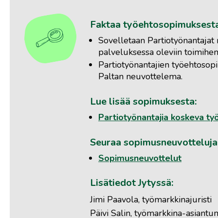
Faktaa työehtosopimuksesta
Sovelletaan Partiotyönantajat r
palveluksessa oleviin toimihenk
Partiotyönantajien työehtosop
Paltan neuvottelema.
Lue lisää sopimuksesta:
Partiotyönantajia koskeva t
Seuraa sopimusneuvotteluja
Sopimusneuvottelut
Lisätiedot Jytyssä:
Jimi Paavola, työmarkkinajuristi
Päivi Salin, työmarkkina-asiantun