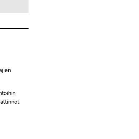
ajien
toihin
allinnot