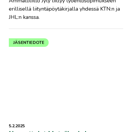
Ammattiliitto Jyty liittyy työehtosopimukseen
erillisellä liityntäpöytäkirjalla yhdessä KTN:n ja
JHL:n kanssa.
JÄSENTIEDOTE
5.2.2025