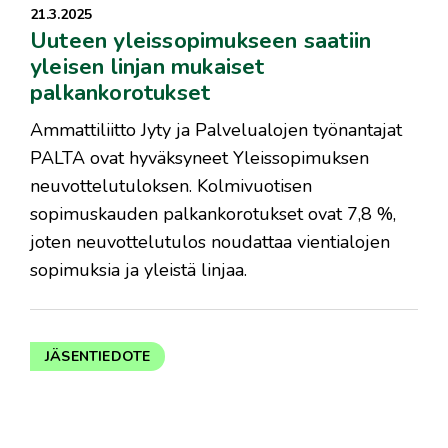
21.3.2025
Uuteen yleissopimukseen saatiin
yleisen linjan mukaiset
palkankorotukset
Ammattiliitto Jyty ja Palvelualojen työnantajat
PALTA ovat hyväksyneet Yleissopimuksen
neuvottelutuloksen. Kolmivuotisen
sopimuskauden palkankorotukset ovat 7,8 %,
joten neuvottelutulos noudattaa vientialojen
sopimuksia ja yleistä linjaa.
JÄSENTIEDOTE