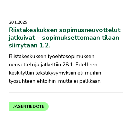
28.1.2025
Riistakeskuksen sopimusneuvottelut
jatkuivat – sopimuksettomaan tilaan
siirrytään 1.2.
Riistakeskuksen työehtosopimuksen
neuvotteluja jatkettiin 28.1. Edelleen
keskityttiin tekstikysymyksiin eli muihin
työsuhteen ehtoihin, mutta ei palkkaan.
JÄSENTIEDOTE