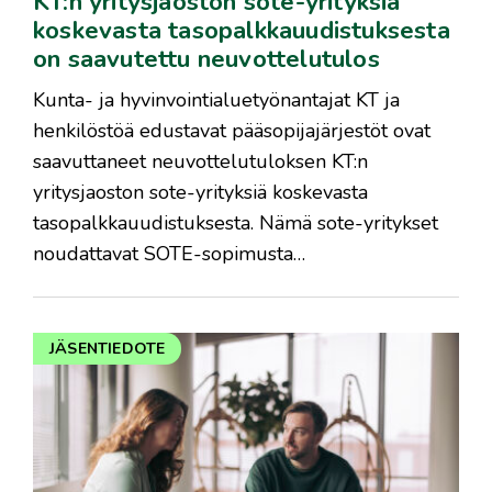
KT:n yritysjaoston sote-yrityksiä
koskevasta tasopalkkauudistuksesta
on saavutettu neuvottelutulos
Kunta- ja hyvinvointialuetyönantajat KT ja
henkilöstöä edustavat pääsopijajärjestöt ovat
saavuttaneet neuvottelutuloksen KT:n
yritysjaoston sote-yrityksiä koskevasta
tasopalkkauudistuksesta. Nämä sote-yritykset
noudattavat SOTE-sopimusta…
JÄSENTIEDOTE