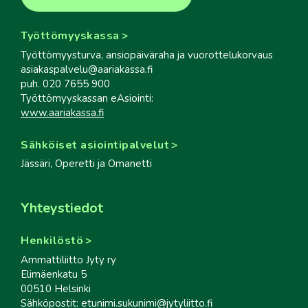
Työttömyyskassa
Työttömyysturva, ansiopäiväraha ja vuorottelukorvaus
asiakaspalvelu@aariakassa.fi
puh. 020 7655 900
Työttömyyskassan eAsiointi:
www.aariakassa.fi
Sähköiset asiointipalvelut
Jässäri, Operetti ja Omanetti
Yhteystiedot
Henkilöstö
Ammattiliitto Jyty ry
Elimäenkatu 5
00510 Helsinki
Sähköpostit: etunimi.sukunimi@jytyliitto.fi