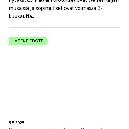
hyväksytty. Palkankorotukset ovat yleisen linjan
mukaisia ja sopimukset ovat voimassa 34
kuukautta…
JÄSENTIEDOTE
5.5.2025