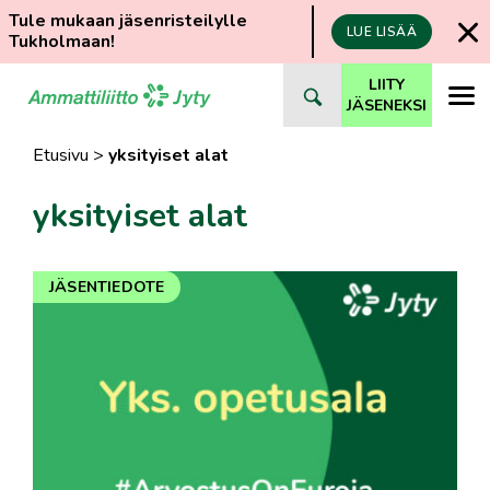
Tule mukaan jäsenristeilylle
LUE LISÄÄ
Tukholmaan!
Siirry
LIITY
suoraan
JÄSENEKSI
sisältöön
Etusivu
>
yksityiset alat
yksityiset alat
JÄSENTIEDOTE