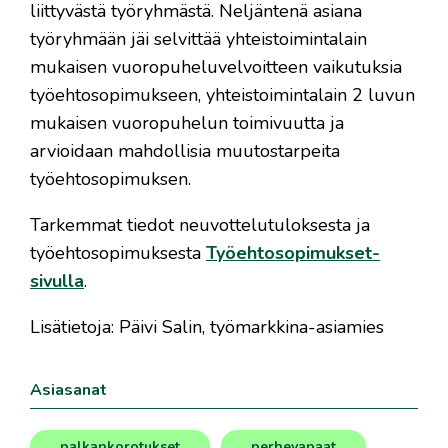
liittyvästä työryhmästä. Neljäntenä asiana
työryhmään jäi selvittää yhteistoimintalain
mukaisen vuoropuheluvelvoitteen vaikutuksia
työehtosopimukseen, yhteistoimintalain 2 luvun
mukaisen vuoropuhelun toimivuutta ja
arvioidaan mahdollisia muutostarpeita
työehtosopimuksen.
Tarkemmat tiedot neuvottelutuloksesta ja
työehtosopimuksesta
Työehtosopimukset-
sivulla
.
Lisätietoja: Päivi Salin, työmarkkina-asiamies
Asiasanat
palkankorotukset
perhevapaat