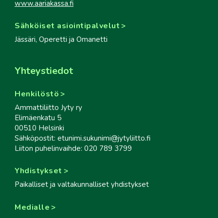
www.aariakassa.fi
Sähköiset asiointipalvelut
Jässäri, Operetti ja Omanetti
Yhteystiedot
Henkilöstö
Ammattiliitto Jyty ry
Elimäenkatu 5
00510 Helsinki
Sähköpostit: etunimi.sukunimi@jytyliitto.fi
Liiton puhelinvaihde: 020 789 3799
Yhdistykset
Paikalliset ja valtakunnalliset yhdistykset
Medialle