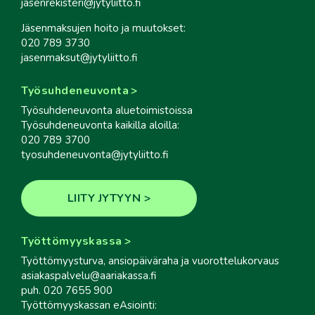
jasenrekisteri@jytyliitto.fi
Jäsenmaksujen hoito ja muutokset:
020 789 3730
jasenmaksut@jytyliitto.fi
Työsuhdeneuvonta
Työsuhdeneuvonta aluetoimistoissa
Työsuhdeneuvonta kaikilla aloilla:
020 789 3700
tyosuhdeneuvonta@jytyliitto.fi
LIITY JYTYYN
Työttömyyskassa
Työttömyysturva, ansiopäiväraha ja vuorottelukorvaus
asiakaspalvelu@aariakassa.fi
puh. 020 7655 900
Työttömyyskassan eAsiointi: