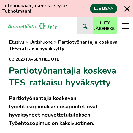
Tule mukaan jäsenristeilylle
LUE LISÄÄ
Tukholmaan!
Siirry
LIITY
suoraan
JÄSENEKSI
sisältöön
Etusivu
>
Uutishuone
>
Partiotyönantajia koskeva
TES-ratkaisu hyväksytty
6.3.2023
|
JÄSENTIEDOTE
Partiotyönantajia koskeva
TES-ratkaisu hyväksytty
Partiotyönantajia koskevan
työehtosopimuksen osapuolet ovat
hyväksyneet neuvottelutuloksen.
Työehtosopimus on kaksivuotinen.