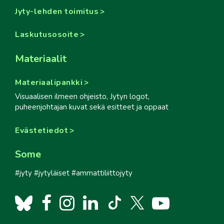
Jyty-lehden toimitus
Laskutusosoite
Materiaalit
Materiaalipankki
Visuaalisen ilmeen ohjeisto, Jytyn logot,
puheenjohtajan kuvat sekä esitteet ja oppaat
Evästetiedot
Some
#jyty #jytyläiset #ammattiliittojyty