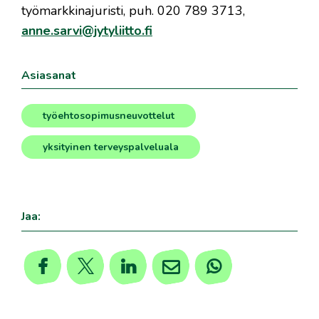
työmarkkinajuristi, puh. 020 789 3713,
anne.sarvi@jytyliitto.fi
Asiasanat
työehtosopimusneuvottelut
,
yksityinen terveyspalveluala
Jaa: