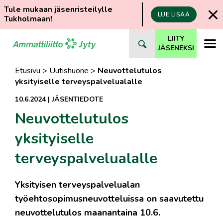
Tule mukaan jäsenristeilylle
LUE LISÄÄ
Tukholmaan!
Siirry
LIITY
suoraan
JÄSENEKSI
sisältöön
Etusivu
>
Uutishuone
>
Neuvottelutulos
yksityiselle terveyspalvelualalle
10.6.2024
|
JÄSENTIEDOTE
Neuvottelutulos
yksityiselle
terveyspalvelualalle
Yksityisen terveyspalvelualan
työehtosopimusneuvotteluissa on saavutettu
neuvottelutulos maanantaina 10.6.