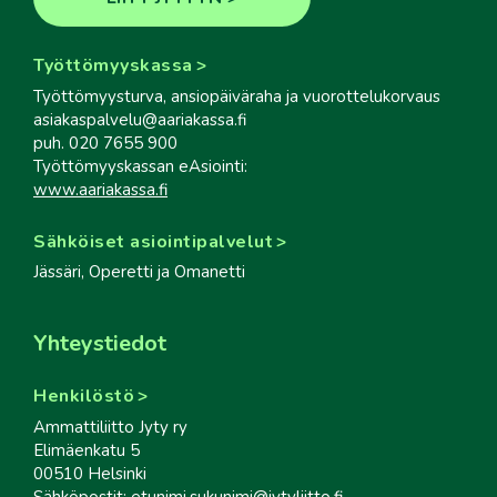
Työttömyyskassa
Työttömyysturva, ansiopäiväraha ja vuorottelukorvaus
asiakaspalvelu@aariakassa.fi
puh. 020 7655 900
Työttömyyskassan eAsiointi:
www.aariakassa.fi
Sähköiset asiointipalvelut
Jässäri, Operetti ja Omanetti
Yhteystiedot
Henkilöstö
Ammattiliitto Jyty ry
Elimäenkatu 5
00510 Helsinki
Sähköpostit: etunimi.sukunimi@jytyliitto.fi