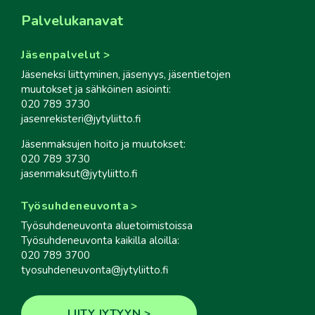
Palvelukanavat
Jäsenpalvelut
Jäseneksi liittyminen, jäsenyys, jäsentietojen
muutokset ja sähköinen asiointi:
020 789 3730
jasenrekisteri@jytyliitto.fi
Jäsenmaksujen hoito ja muutokset:
020 789 3730
jasenmaksut@jytyliitto.fi
Työsuhdeneuvonta
Työsuhdeneuvonta aluetoimistoissa
Työsuhdeneuvonta kaikilla aloilla:
020 789 3700
tyosuhdeneuvonta@jytyliitto.fi
LIITY JYTYYN