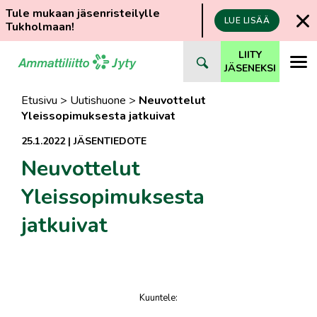
Tule mukaan jäsenristeilylle
LUE LISÄÄ
Tukholmaan!
Siirry
LIITY
suoraan
JÄSENEKSI
sisältöön
Etusivu
>
Uutishuone
>
Neuvottelut
Yleissopimuksesta jatkuivat
25.1.2022
|
JÄSENTIEDOTE
Neuvottelut
Yleissopimuksesta
jatkuivat
Kuuntele
:
juttu