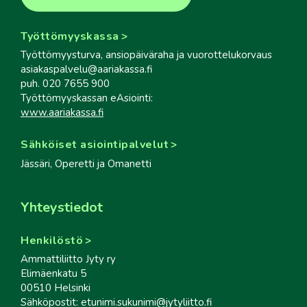
Työttömyyskassa
Työttömyysturva, ansiopäiväraha ja vuorottelukorvaus
asiakaspalvelu@aariakassa.fi
puh. 020 7655 900
Työttömyyskassan eAsiointi:
www.aariakassa.fi
Sähköiset asiointipalvelut
Jässäri, Operetti ja Omanetti
Yhteystiedot
Henkilöstö
Ammattiliitto Jyty ry
Elimäenkatu 5
00510 Helsinki
Sähköpostit: etunimi.sukunimi@jytyliitto.fi