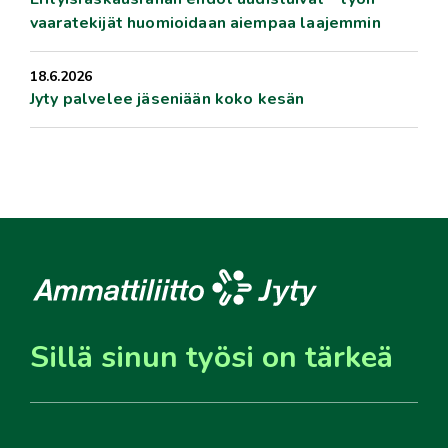
vaaratekijät huomioidaan aiempaa laajemmin
18.6.2026
Jyty palvelee jäseniään koko kesän
Sillä sinun työsi on tärkeä