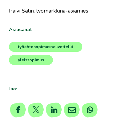
Päivi Salin, työmarkkina-asiamies
Asiasanat
työehtosopimusneuvottelut
,
yleissopimus
Jaa: