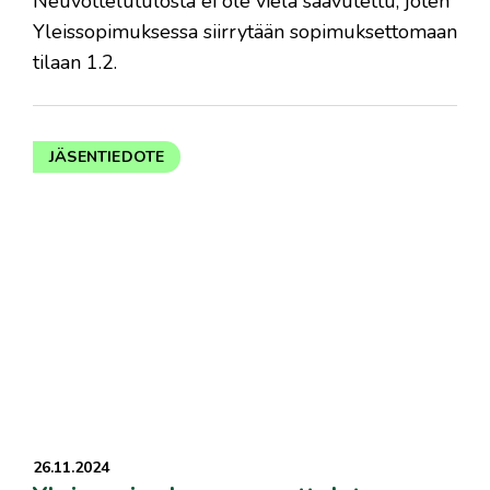
Neuvottelutulosta ei ole vielä saavutettu, joten
Yleissopimuksessa siirrytään sopimuksettomaan
tilaan 1.2.
JÄSENTIEDOTE
26.11.2024