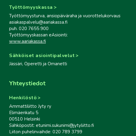
Työttömyyskassa
Työttömyysturva, ansiopäiväraha ja vuorottelukorvaus
asiakaspalvelu@aariakassa.fi
puh. 020 7655 900
Työttömyyskassan eAsiointi:
www.aariakassa.fi
Sähköiset asiointipalvelut
Jässäri, Operetti ja Omanetti
Yhteystiedot
Henkilöstö
Ammattiliitto Jyty ry
Elimäenkatu 5
00510 Helsinki
Sähköpostit: etunimi.sukunimi@jytyliitto.fi
Liiton puhelinvaihde: 020 789 3799