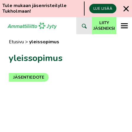
Tule mukaan jäsenristeilylle
LUE LISÄÄ
Tukholmaan!
Siirry
LIITY
suoraan
JÄSENEKSI
sisältöön
Etusivu
>
yleissopimus
yleissopimus
JÄSENTIEDOTE