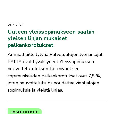
21.3.2025
Uuteen yleissopimukseen saatiin
yleisen linjan mukaiset
palkankorotukset
Ammattiliitto Jyty ja Palvelualojen työnantajat
PALTA ovat hyväksyneet Yleissopimuksen
neuvottelutuloksen. Kolmivuotisen
sopimuskauden palkankorotukset ovat 7,8 %,
joten neuvottelutulos noudattaa vientialojen
sopimuksia ja yleistä linjaa.
JÄSENTIEDOTE