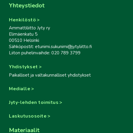
Yhteystiedot
Henkilöstö
Ammattiliitto Jyty ry
Elimäenkatu 5
00510 Helsinki
Sähköpostit: etunimi.sukunimi@jytyliitto.fi
Liiton puhelinvaihde: 020 789 3799
Yhdistykset
Paikalliset ja valtakunnalliset yhdistykset
Medialle
Jyty-lehden toimitus
Laskutusosoite
Materiaalit