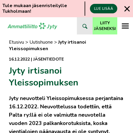
Tule mukaan jäsenristeilylle
LUE LISÄÄ
Tukholmaan!
Siirry
LIITY
suoraan
JÄSENEKSI
sisältöön
Etusivu
>
Uutishuone
>
Jyty irtisanoi
Yleissopimuksen
16.12.2022
|
JÄSENTIEDOTE
Jyty irtisanoi
Yleissopimuksen
Jyty neuvotteli Yleissopimuksessa perjantaina
16.12.2022. Neuvottelussa todettiin, että
Palta ry:llä ei ole valmiutta neuvotella
vuoden 2023 palkankorotuksista, koska
vientialojen päänavausta ei ole syntynyt.