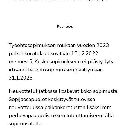
Kuuntele
:
juttu
Työehtosopimuksen mukaan vuoden 2023
palkankorotukset sovitaan 15.12.2022
mennessä. Koska sopimukseen ei päästy, Jyty
irtisanoi työehtosopimuksen päättymään
31.1.2023.
Neuvottelut jatkossa koskevat koko sopimusta.
Sopijaosapuolet keskittyvät tulevissa
neuvotteluissa palkankorotusten lisäksi mm.
perhevapaauudistuksen toteuttamiseen tällä
sopimusalalla.