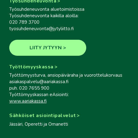
Työsuhdeneuvonta
Työsuhdeneuvonta aluetoimistoissa
Työsuhdeneuvonta kaikilla aloilla:
020 789 3700
tyosuhdeneuvonta@jytyliitto.fi
LIITY JYTYYN
Työttömyyskassa
Työttömyysturva, ansiopäiväraha ja vuorottelukorvaus
asiakaspalvelu@aariakassa.fi
puh. 020 7655 900
Työttömyyskassan eAsiointi:
www.aariakassa.fi
Sähköiset asiointipalvelut
Jässäri, Operetti ja Omanetti