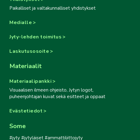
Paikalliset ja valtakunnalliset yhdistykset
Medialle
Jyty-lehden toimitus
Laskutusosoite
Materiaalit
Materiaalipankki
Visuaalisen ilmeen ohjeisto, Jytyn logot,
puheenjohtajan kuvat sekä esitteet ja oppaat
Evästetiedot
Some
#jyty #jytyläiset #ammattiliittojyty