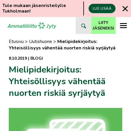
Tule mukaan jäsenristeilylle
LUE LISÄÄ
Tukholmaan!
Siirry
LIITY
suoraan
JÄSENEKSI
sisältöön
Etusivu
>
Uutishuone
>
Mielipidekirjoitus:
Yhteisöllisyys vähentää nuorten riskiä syrjäytyä
8.10.2019
|
BLOGI
Mielipidekirjoitus:
Yhteisöllisyys vähentää
nuorten riskiä syrjäytyä