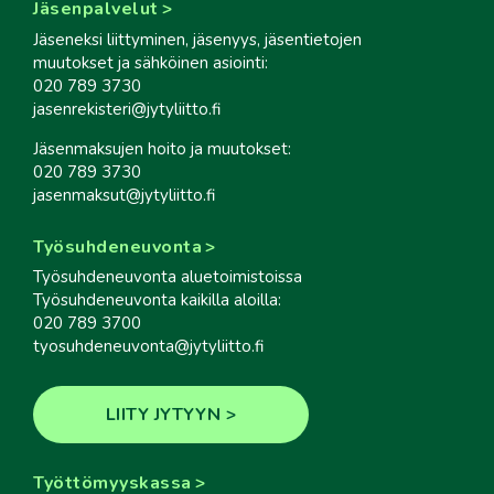
Jäsenpalvelut
Jäseneksi liittyminen, jäsenyys, jäsentietojen
muutokset ja sähköinen asiointi:
020 789 3730
jasenrekisteri@jytyliitto.fi
Jäsenmaksujen hoito ja muutokset:
020 789 3730
jasenmaksut@jytyliitto.fi
Työsuhdeneuvonta
Työsuhdeneuvonta aluetoimistoissa
Työsuhdeneuvonta kaikilla aloilla:
020 789 3700
tyosuhdeneuvonta@jytyliitto.fi
LIITY JYTYYN
Työttömyyskassa