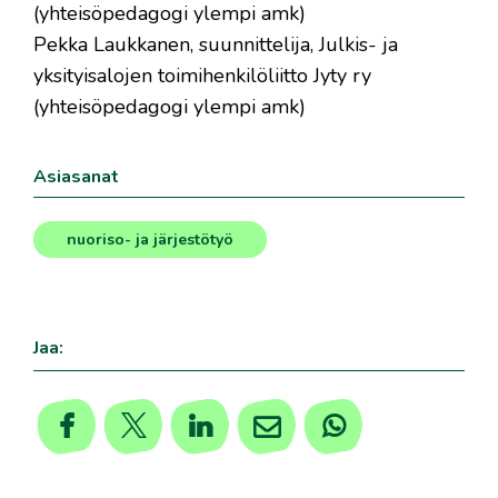
(yhteisöpedagogi ylempi amk)
Pekka Laukkanen, suunnittelija, Julkis- ja
yksityisalojen toimihenkilöliitto Jyty ry
(yhteisöpedagogi ylempi amk)
Asiasanat
nuoriso- ja järjestötyö
Jaa: