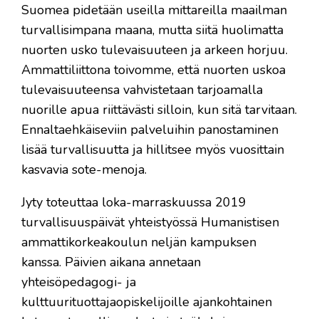
Suomea pidetään useilla mittareilla maailman
turvallisimpana maana, mutta siitä huolimatta
nuorten usko tulevaisuuteen ja arkeen horjuu.
Ammattiliittona toivomme, että nuorten uskoa
tulevaisuuteensa vahvistetaan tarjoamalla
nuorille apua riittävästi silloin, kun sitä tarvitaan.
Ennaltaehkäiseviin palveluihin panostaminen
lisää turvallisuutta ja hillitsee myös vuosittain
kasvavia sote-menoja.
Jyty toteuttaa loka-marraskuussa 2019
turvallisuuspäivät yhteistyössä Humanistisen
ammattikorkeakoulun neljän kampuksen
kanssa. Päivien aikana annetaan
yhteisöpedagogi- ja
kulttuurituottajaopiskelijoille ajankohtainen