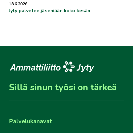
18.6.2026
Jyty palvelee jäseniään koko kesän
Sillä sinun työsi on tärkeä
Palvelukanavat