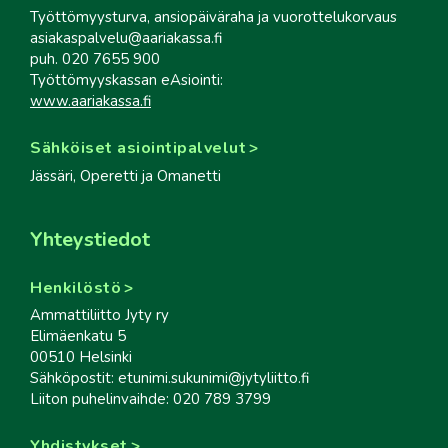
Työttömyysturva, ansiopäiväraha ja vuorottelukorvaus
asiakaspalvelu@aariakassa.fi
puh. 020 7655 900
Työttömyyskassan eAsiointi:
www.aariakassa.fi
Sähköiset asiointipalvelut
Jässäri, Operetti ja Omanetti
Yhteystiedot
Henkilöstö
Ammattiliitto Jyty ry
Elimäenkatu 5
00510 Helsinki
Sähköpostit: etunimi.sukunimi@jytyliitto.fi
Liiton puhelinvaihde: 020 789 3799
Yhdistykset