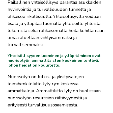
Paikallinen yhteisöllisyys parantaa asukkaiden
hyvinvointia ja turvallisuuden tunnetta ja
ehkäisee rikollisuutta. Yhteisöllisyyttä voidaan
lisätä ja ylläpitää luomalla yhteisöille yhteistä
tekemistä sekä rohkaisemalla heitä kehittämään
omaa aluettaan viihtyisämmäksi ja
turvallisemmaksi.
Yhteisöllisyyden luominen ja ylläpitäminen ovat
nuorisotyön ammattilaisten keskeinen tehtävä,
johon heidät on koulutettu.
Nuorisotyö on Julkis- ja yksityisalojen
toimihenkilöliitto Jyty ry:n keskeisiä
ammattialoja. Ammattiliitto Jyty on huolissaan
nuorisotyön resurssien riittävyydestä ja
erityisesti turvallisuusosaamisesta.