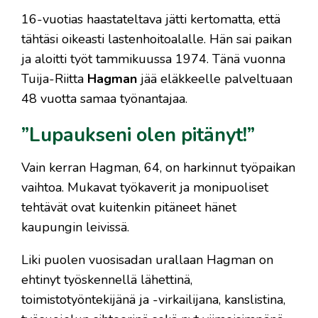
16-vuotias haastateltava jätti kertomatta, että
tähtäsi oikeasti lastenhoitoalalle. Hän sai paikan
ja aloitti työt tammikuussa 1974. Tänä vuonna
Tuija-Riitta
Hagman
jää eläkkeelle palveltuaan
48 vuotta samaa työnantajaa.
”Lupaukseni olen pitänyt!”
Vain kerran Hagman, 64, on harkinnut työpaikan
vaihtoa. Mukavat työkaverit ja monipuoliset
tehtävät ovat kuitenkin pitäneet hänet
kaupungin leivissä.
Liki puolen vuosisadan urallaan Hagman on
ehtinyt työskennellä lähettinä,
toimistotyöntekijänä ja -virkailijana, kanslistina,