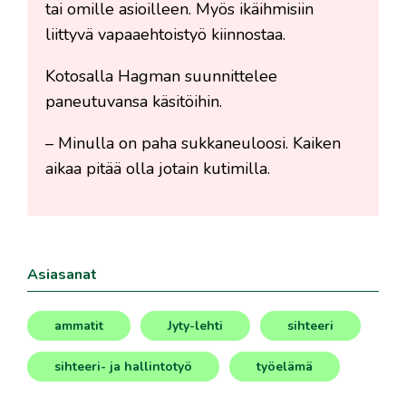
tai omille asioilleen. Myös ikäihmisiin
liittyvä vapaaehtoistyö kiinnostaa.
Kotosalla Hagman suunnittelee
paneutuvansa käsitöihin.
– Minulla on paha sukkaneuloosi. Kaiken
aikaa pitää olla jotain kutimilla.
Asiasanat
ammatit
Jyty-lehti
sihteeri
,
,
,
sihteeri- ja hallintotyö
työelämä
,