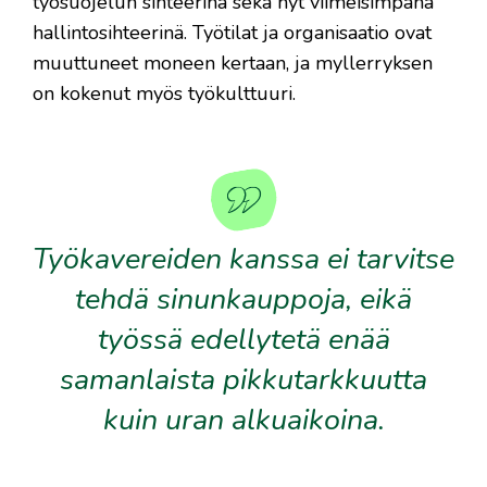
työsuojelun sihteerinä sekä nyt viimeisimpänä
hallintosihteerinä. Työtilat ja organisaatio ovat
muuttuneet moneen kertaan, ja myllerryksen
on kokenut myös työkulttuuri.
Työkavereiden kanssa ei tarvitse
tehdä sinunkauppoja, eikä
työssä edellytetä enää
samanlaista pikkutarkkuutta
kuin uran alkuaikoina.