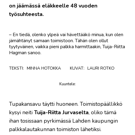
on jäämässä eläkkeelle 48 vuoden
työsuhteesta.
– En tiedä, olenko ylpeä vai hävettääkö minua, kun olen
jämähtänyt samaan toimistoon. Tähän olen ollut
tyytyväinen, vaikka pieni palkka harmittaakin, Tuija-Riitta
Hagman sanoo.
TEKSTI:
MINNA HOTOKKA
KUVAT:
LAURI ROTKO
Kuuntele
:
juttu
Tupakansavu täytti huoneen. Toimistopäällikkö
kysyi neiti
Tuija-Riitta Jurvaselta
, oliko tämä
ihan tosissaan pyrkimässä Lahden kaupungin
palkkalautakunnan toimiston lähetiksi.