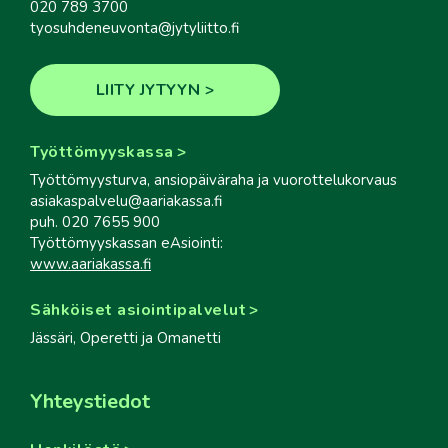
020 789 3700
tyosuhdeneuvonta@jytyliitto.fi
LIITY JYTYYN
Työttömyyskassa
Työttömyysturva, ansiopäiväraha ja vuorottelukorvaus
asiakaspalvelu@aariakassa.fi
puh. 020 7655 900
Työttömyyskassan eAsiointi:
www.aariakassa.fi
Sähköiset asiointipalvelut
Jässäri, Operetti ja Omanetti
Yhteystiedot