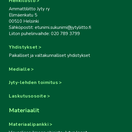
Henkilöstö
Ammattiliitto Jyty ry
Elimäenkatu 5
00510 Helsinki
Sähköpostit: etunimi.sukunimi@jytyliitto.fi
Liiton puhelinvaihde: 020 789 3799
Yhdistykset
Paikalliset ja valtakunnalliset yhdistykset
Medialle
Jyty-lehden toimitus
Laskutusosoite
Materiaalit
Materiaalipankki