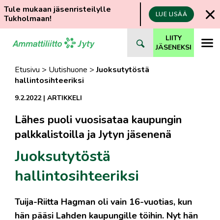
Tule mukaan jäsenristeilylle
LUE LISÄÄ
Tukholmaan!
Siirry
LIITY
suoraan
JÄSENEKSI
sisältöön
Etusivu
>
Uutishuone
>
Juoksutytöstä
hallintosihteeriksi
9.2.2022
|
ARTIKKELI
Lähes puoli vuosisataa kaupungin
palkkalistoilla ja Jytyn jäsenenä
Juoksutytöstä
hallintosihteeriksi
Tuija-Riitta Hagman oli vain 16-vuotias, kun
hän pääsi Lahden kaupungille töihin. Nyt hän