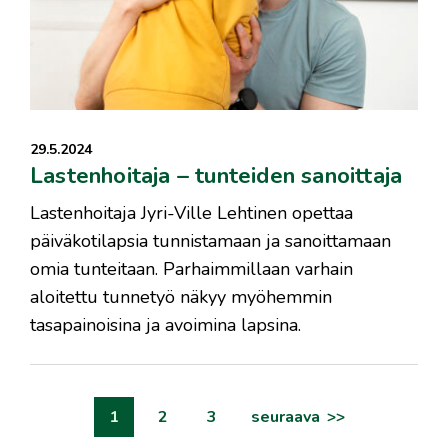
29.5.2024
Lastenhoitaja – tunteiden sanoittaja
Lastenhoitaja Jyri-Ville Lehtinen opettaa
päiväkotilapsia tunnistamaan ja sanoittamaan
omia tunteitaan. Parhaimmillaan varhain
aloitettu tunnetyö näkyy myöhemmin
tasapainoisina ja avoimina lapsina.
artikkelien
1
2
3
seuraava
sivutus