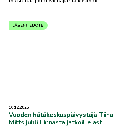
muistuttaa joulunviettäjiä? Kokosimme…
JÄSENTIEDOTE
10.12.2025
Vuoden hätäkeskuspäivystäjä Tiina
Mitts juhli Linnasta jatkoille asti