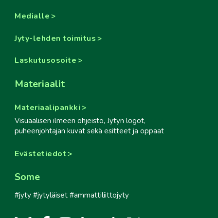
Medialle
Jyty-lehden toimitus
Laskutusosoite
Materiaalit
Materiaalipankki
Visuaalisen ilmeen ohjeisto, Jytyn logot,
puheenjohtajan kuvat sekä esitteet ja oppaat
Evästetiedot
Some
#jyty #jytyläiset #ammattiliittojyty