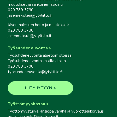
muutokset ja sähköinen asiointi:
020 789 3730
jasenrekisteri@jytyliitto.fi
Jäsenmaksujen hoito ja muutokset:
020 789 3730
jasenmaksut@jytyliitto.fi
Työsuhdeneuvonta
Työsuhdeneuvonta aluetoimistoissa
Työsuhdeneuvonta kaikilla aloilla:
020 789 3700
tyosuhdeneuvonta@jytyliitto.fi
LIITY JYTYYN
Työttömyyskassa
Työttömyysturva, ansiopäiväraha ja vuorottelukorvaus
asiakaspalvelu@aariakassa.fi