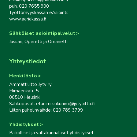
puh. 020 7655 900
Työttömyyskassan eAsiointi:
www.aariakassa.fi
Sähköiset asiointipalvelut
Jässäri, Operetti ja Omanetti
Yhteystiedot
Henkilöstö
Ammattiliitto Jyty ry
Elimäenkatu 5
00510 Helsinki
Sähköpostit: etunimi.sukunimi@jytyliitto.fi
Liiton puhelinvaihde: 020 789 3799
Yhdistykset
Paikalliset ja valtakunnalliset yhdistykset