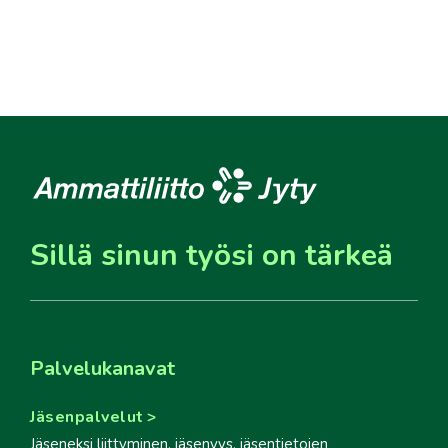
Sillä sinun työsi on tärkeä
Palvelukanavat
Jäsenpalvelut
Jäseneksi liittyminen, jäsenyys, jäsentietojen