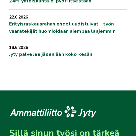
24H-yhteiskunta ei pyöri itsestään
22.6.2026
Erityisraskausrahan ehdot uudistuivat – työn
vaaratekijät huomioidaan aiempaa laajemmin
18.6.2026
Jyty palvelee jäseniään koko kesän
Sillä sinun työsi on tärkeä