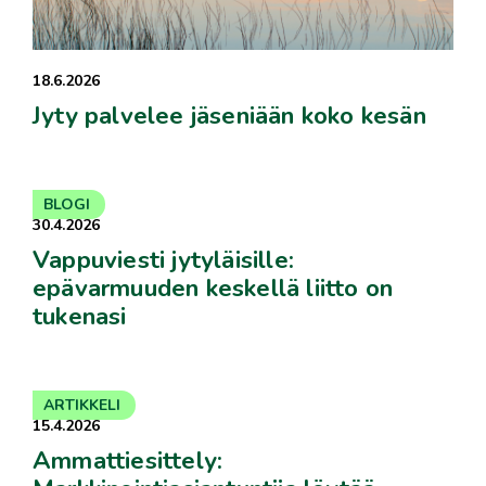
18.6.2026
Jyty palvelee jäseniään koko kesän
BLOGI
30.4.2026
Vappuviesti jytyläisille:
epävarmuuden keskellä liitto on
tukenasi
ARTIKKELI
15.4.2026
Ammattiesittely: