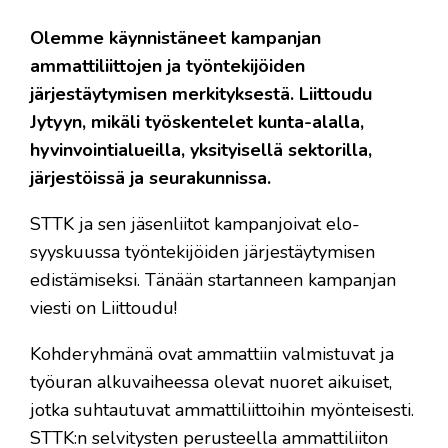
Olemme käynnistäneet kampanjan
ammattiliittojen ja työntekijöiden
järjestäytymisen merkityksestä. Liittoudu
Jytyyn, mikäli työskentelet kunta-alalla,
hyvinvointialueilla, yksityisellä sektorilla,
järjestöissä ja seurakunnissa.
STTK ja sen jäsenliitot kampanjoivat elo-
syyskuussa työntekijöiden järjestäytymisen
edistämiseksi. Tänään startanneen kampanjan
viesti on Liittoudu!
Kohderyhmänä ovat ammattiin valmistuvat ja
työuran alkuvaiheessa olevat nuoret aikuiset,
jotka suhtautuvat ammattiliittoihin myönteisesti.
STTK:n selvitysten perusteella ammattiliiton