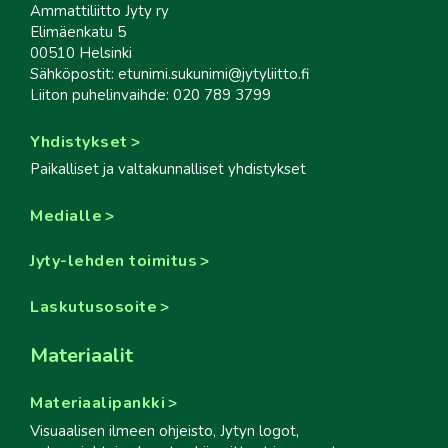
Ammattiliitto Jyty ry
Elimäenkatu 5
00510 Helsinki
Sähköpostit: etunimi.sukunimi@jytyliitto.fi
Liiton puhelinvaihde: 020 789 3799
Yhdistykset
Paikalliset ja valtakunnalliset yhdistykset
Medialle
Jyty-lehden toimitus
Laskutusosoite
Materiaalit
Materiaalipankki
Visuaalisen ilmeen ohjeisto, Jytyn logot,