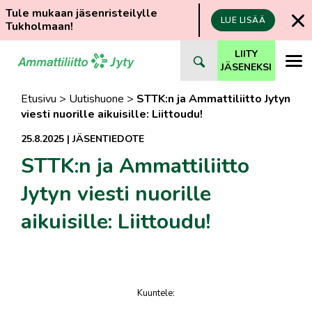
Tule mukaan jäsenristeilylle
LUE LISÄÄ
Tukholmaan!
Siirry
LIITY
suoraan
JÄSENEKSI
sisältöön
Etusivu
>
Uutishuone
>
STTK:n ja Ammattiliitto Jytyn
viesti nuorille aikuisille: Liittoudu!
25.8.2025
|
JÄSENTIEDOTE
STTK:n ja Ammattiliitto
Jytyn viesti nuorille
aikuisille: Liittoudu!
Kuuntele
:
juttu