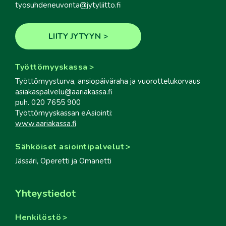
tyosuhdeneuvonta@jytyliitto.fi
LIITY JYTYYN
Työttömyyskassa
Työttömyysturva, ansiopäiväraha ja vuorottelukorvaus
asiakaspalvelu@aariakassa.fi
puh. 020 7655 900
Työttömyyskassan eAsiointi:
www.aariakassa.fi
Sähköiset asiointipalvelut
Jässäri, Operetti ja Omanetti
Yhteystiedot
Henkilöstö