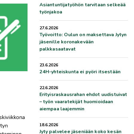
Asiantuntijatyöhön tarvitaan selkeää
työnjakoa
27.6.2026
Työvoitto: Oulun on maksettava Jytyn
jäsenille koronakevään
palkkasaatavat
23.6.2026
24H-yhteiskunta ei pyöri itsestään
22.6.2026
Erityisraskausrahan ehdot uudistuivat
– työn vaaratekijät huomioidaan
aiempaa laajemmin
skiviikkona
ytyn
18.6.2026
Jyty palvelee jäseniään koko kesän
istaminen.