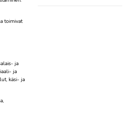
na toimivat
alais- ja
aali- ja
ut, käsi- ja
a,