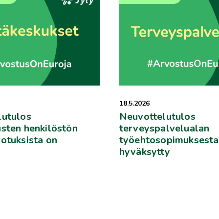
18.5.2026
lutulos
Neuvottelutulos
sten henkilöstön
terveyspalvelualan
otuksista on
työehtosopimuksesta
hyväksytty