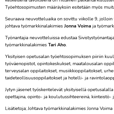
Työehtosopimusten määräyksiin esitetään myös muita s
Seuraava neuvotteluaika on sovittu viikolle 9, jolloin
johtava työmarkkinalakimies
Jonna Voima
ja työmark
Työnantajia neuvotteluissa edustaa Sivistystyönantajat
työmarkkinalakimies
Tari Aho
.
Yksityisen opetusalan työehtosopimuksen piiriin kuuluv
työväenopistot, opintokeskukset, maatalousalan oppila
terveysalan oppilaitokset, musiikkioppilaitokset, urhei
taideteollisuusoppilaitokset ja hotelli- ja ravintolaopp
Jytyn jäsenet työskentelevät yksityisellä opetusalalla 
opettajina, opinto- ja koulutussihteereinä, kiinteistö- 
Lisätietoja; Johtava työmarkkinalakimies Jonna Voima