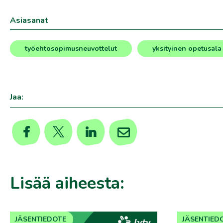
Asiasanat
työehtosopimusneuvottelut
yksityinen opetusala
,
Jaa:
Lisää aiheesta:
JÄSENTIEDOTE
JÄSENTIED