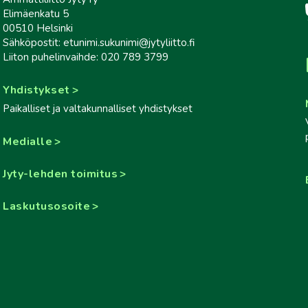
Elimäenkatu 5
00510 Helsinki
Sähköpostit: etunimi.sukunimi@jytyliitto.fi
Liiton puhelinvaihde: 020 789 3799
Yhdistykset
Paikalliset ja valtakunnalliset yhdistykset
Medialle
Jyty-lehden toimitus
Laskutusosoite