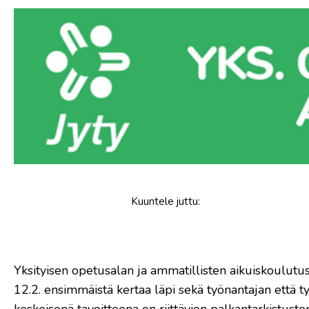
Kuuntele
juttu
:
Yksityisen opetusalan ja ammatillisten aikuiskoulutu
12.2. ensimmäistä kertaa läpi sekä työnantajan että 
keskeisenä tavoitteena on riittävien palkantarkistust