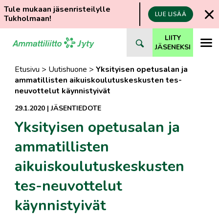
Tule mukaan jäsenristeilylle
LUE LISÄÄ
Tukholmaan!
Siirry
LIITY
suoraan
JÄSENEKSI
sisältöön
Etusivu
>
Uutishuone
>
Yksityisen opetusalan ja
ammatillisten aikuiskoulutuskeskusten tes-
neuvottelut käynnistyivät
29.1.2020
|
JÄSENTIEDOTE
Yksityisen opetusalan ja
ammatillisten
aikuiskoulutuskeskusten
tes-neuvottelut
käynnistyivät