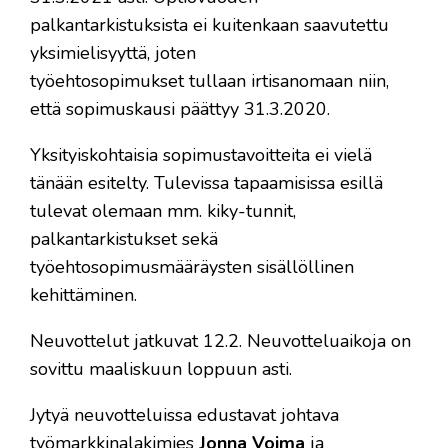
palkantarkistuksista ei kuitenkaan saavutettu
yksimielisyyttä, joten
työehtosopimukset tullaan irtisanomaan niin,
että sopimuskausi päättyy 31.3.2020.
Yksityiskohtaisia sopimustavoitteita ei vielä
tänään esitelty. Tulevissa tapaamisissa esillä
tulevat olemaan mm. kiky-tunnit,
palkantarkistukset sekä
työehtosopimusmääräysten sisällöllinen
kehittäminen.
Neuvottelut jatkuvat 12.2. Neuvotteluaikoja on
sovittu maaliskuun loppuun asti.
Jytyä neuvotteluissa edustavat johtava
työmarkkinalakimies
Jonna Voima
ja