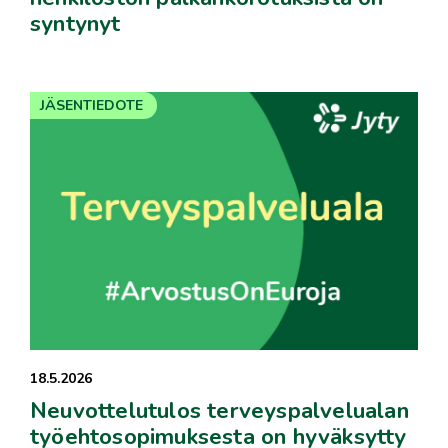
syntynyt
JÄSENTIEDOTE
18.5.2026
Neuvottelutulos terveyspalvelualan
työehtosopimuksesta on hyväksytty