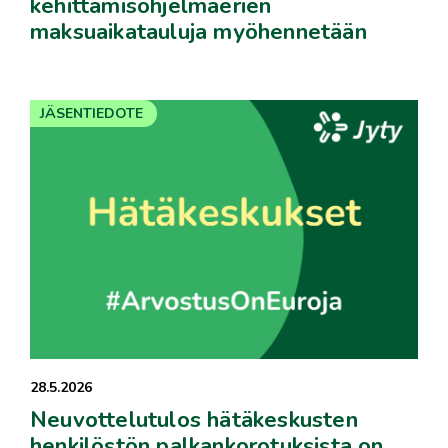
kehittämisohjelmaerien
maksuaikatauluja myöhennetään
JÄSENTIEDOTE
28.5.2026
Neuvottelutulos hätäkeskusten
henkilöstön palkankorotuksista on