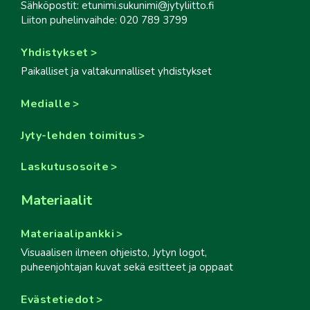
Sähköpostit: etunimi.sukunimi@jytyliitto.fi
Liiton puhelinvaihde: 020 789 3799
Yhdistykset
Paikalliset ja valtakunnalliset yhdistykset
Medialle
Jyty-lehden toimitus
Laskutusosoite
Materiaalit
Materiaalipankki
Visuaalisen ilmeen ohjeisto, Jytyn logot,
puheenjohtajan kuvat sekä esitteet ja oppaat
Evästetiedot