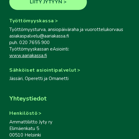
LIITY JYTYYN
Työttömyyskassa
Työttömyysturva, ansiopäiväraha ja vuorottelukorvaus
asiakaspalvelu@aariakassa.fi
puh. 020 7655 900
Työttömyyskassan eAsiointi:
www.aariakassa.fi
Sähköiset asiointipalvelut
Jässäri, Operetti ja Omanetti
Yhteystiedot
Henkilöstö
Ammattiliitto Jyty ry
Elimäenkatu 5
00510 Helsinki