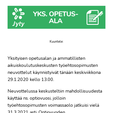
Kuuntele
:
juttu
Yksityisen opetusalan ja ammatillisten
aikuiskoulutuskeskusten työehtosopimusten
neuvottelut käynnistyivät tänään keskiviikkona
29.1.2020 kello 13.00.
Neuvottelussa keskusteltiin mahdollisuudesta
käyttää ns. optiovuosi, jolloin
työehtosopimusten voimassaolo jatkuisi vielä
31.3.2021 asti. Optiovuoden