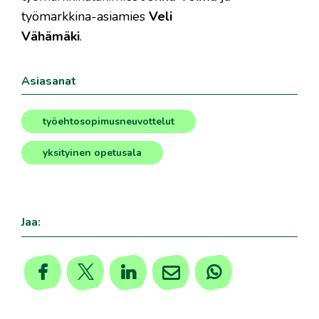
työmarkkina-asiamies
Veli
Vähämäki
.
Asiasanat
työehtosopimusneuvottelut
,
yksityinen opetusala
Jaa: