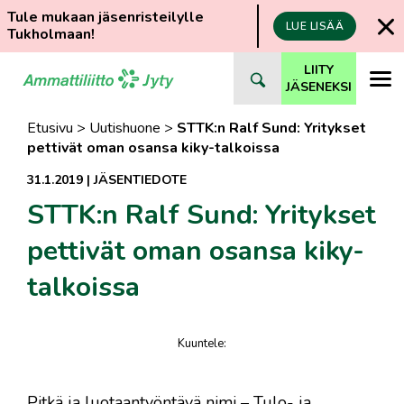
Tule mukaan jäsenristeilylle
LUE LISÄÄ
Tukholmaan!
Siirry
LIITY
suoraan
JÄSENEKSI
sisältöön
Etusivu
>
Uutishuone
>
STTK:n Ralf Sund: Yritykset
pettivät oman osansa kiky-talkoissa
31.1.2019
|
JÄSENTIEDOTE
STTK:n Ralf Sund: Yritykset
pettivät oman osansa kiky-
talkoissa
Kuuntele
:
juttu
​Pitkä ja luotaantyöntävä nimi – Tulo- ja