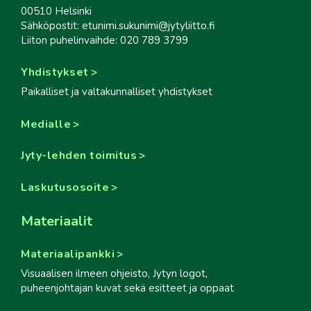
00510 Helsinki
Sähköpostit: etunimi.sukunimi@jytyliitto.fi
Liiton puhelinvaihde: 020 789 3799
Yhdistykset
Paikalliset ja valtakunnalliset yhdistykset
Medialle
Jyty-lehden toimitus
Laskutusosoite
Materiaalit
Materiaalipankki
Visuaalisen ilmeen ohjeisto, Jytyn logot,
puheenjohtajan kuvat sekä esitteet ja oppaat