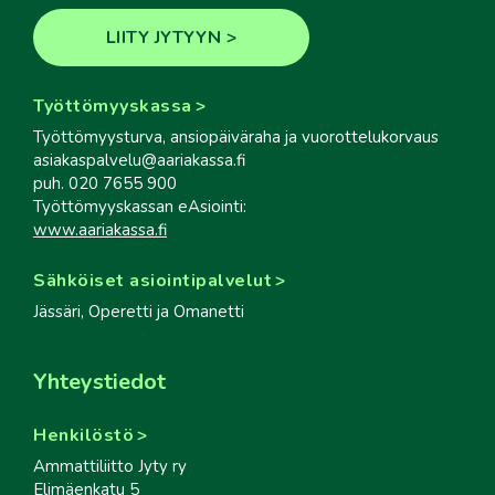
LIITY JYTYYN
Työttömyyskassa
Työttömyysturva, ansiopäiväraha ja vuorottelukorvaus
asiakaspalvelu@aariakassa.fi
puh. 020 7655 900
Työttömyyskassan eAsiointi:
www.aariakassa.fi
Sähköiset asiointipalvelut
Jässäri, Operetti ja Omanetti
Yhteystiedot
Henkilöstö
Ammattiliitto Jyty ry
Elimäenkatu 5