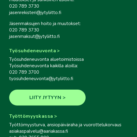
020 789 3730
jasenrekisteri@jytyliitto.fi
Jäsenmaksujen hoito ja muutokset:
020 789 3730
jasenmaksut@jytyliitto.fi
Työsuhdeneuvonta
Työsuhdeneuvonta aluetoimistoissa
Työsuhdeneuvonta kaikilla aloilla:
020 789 3700
tyosuhdeneuvonta@jytyliitto.fi
LIITY JYTYYN
Työttömyyskassa
Työttömyysturva, ansiopäiväraha ja vuorottelukorvaus
asiakaspalvelu@aariakassa.fi