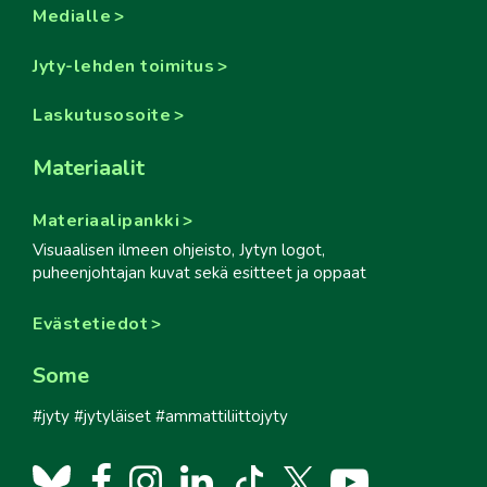
Medialle
Jyty-lehden toimitus
Laskutusosoite
Materiaalit
Materiaalipankki
Visuaalisen ilmeen ohjeisto, Jytyn logot,
puheenjohtajan kuvat sekä esitteet ja oppaat
Evästetiedot
Some
#jyty #jytyläiset #ammattiliittojyty