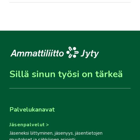
Sillä sinun työsi on tärkeä
Palvelukanavat
Jäsenpalvelut
Jäseneksi liittyminen, jäsenyys, jäsentietojen
muutokset ja sähköinen asiointi: