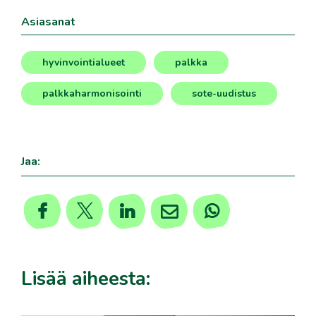
Asiasanat
hyvinvointialueet
palkka
,
,
palkkaharmonisointi
sote-uudistus
,
Jaa:
Lisää aiheesta: