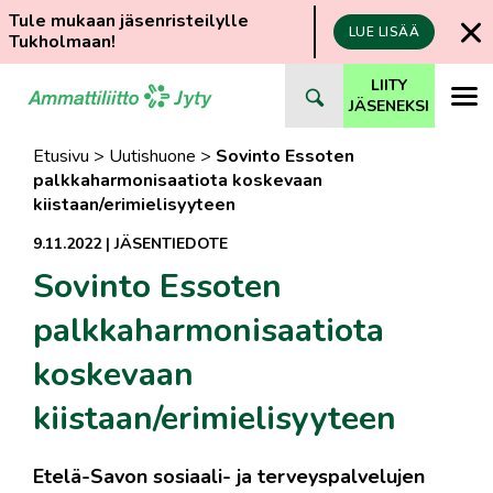
Tule mukaan jäsenristeilylle
LUE LISÄÄ
Tukholmaan!
Siirry
LIITY
suoraan
JÄSENEKSI
sisältöön
Etusivu
>
Uutishuone
>
Sovinto Essoten
palkkaharmonisaatiota koskevaan
kiistaan/erimielisyyteen
9.11.2022
|
JÄSENTIEDOTE
Sovinto Essoten
palkkaharmonisaatiota
koskevaan
kiistaan/erimielisyyteen
Etelä-Savon sosiaali- ja terveyspalvelujen