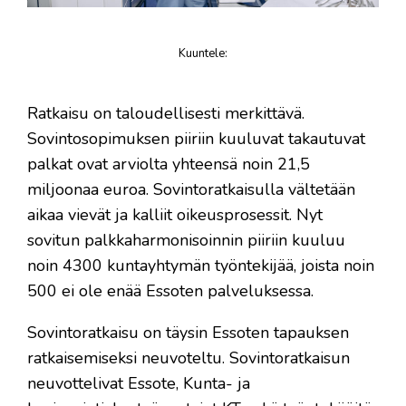
Kuuntele
:
juttu
Ratkaisu on taloudellisesti merkittävä.
Sovintosopimuksen piiriin kuuluvat takautuvat
palkat ovat arviolta yhteensä noin 21,5
miljoonaa euroa. Sovintoratkaisulla vältetään
aikaa vievät ja kalliit oikeusprosessit. Nyt
sovitun palkkaharmonisoinnin piiriin kuuluu
noin 4300 kuntayhtymän työntekijää, joista noin
500 ei ole enää Essoten palveluksessa.
Sovintoratkaisu on täysin Essoten tapauksen
ratkaisemiseksi neuvoteltu. Sovintoratkaisun
neuvottelivat Essote, Kunta- ja