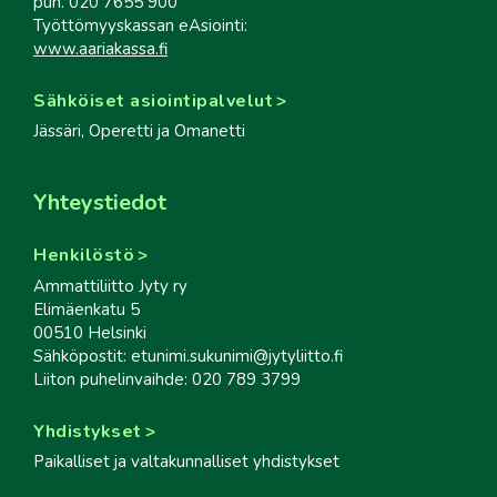
puh. 020 7655 900
Työttömyyskassan eAsiointi:
www.aariakassa.fi
Sähköiset asiointipalvelut
Jässäri, Operetti ja Omanetti
Yhteystiedot
Henkilöstö
Ammattiliitto Jyty ry
Elimäenkatu 5
00510 Helsinki
Sähköpostit: etunimi.sukunimi@jytyliitto.fi
Liiton puhelinvaihde: 020 789 3799
Yhdistykset
Paikalliset ja valtakunnalliset yhdistykset