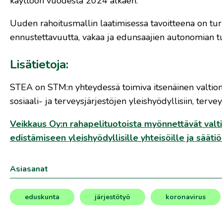
käyttöön vuodesta 2024 alkaen.
Uuden rahoitusmallin laatimisessa tavoitteena on tur
ennustettavuutta, vakaa ja edunsaajien autonomian tur
Lisätietoja:
STEA on STM:n yhteydessä toimiva itsenäinen valtion
sosiaali- ja terveysjärjestöjen yleishyödyllisiin, terve
Veikkaus Oy:n rahapelituotoista myönnettävät valti
edistämiseen yleishyödyllisille yhteisöille ja säät
Asiasanat
eduskunta
järjestötyö
koronavirus
,
,
,