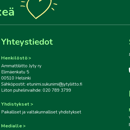
keä
Yhteystiedot
Henkilöstö
Ammattiliitto Jyty ry
Elimäenkatu 5
00510 Helsinki
Sähköpostit: etunimi.sukunimi@jytyliitto.fi
Liiton puhelinvaihde: 020 789 3799
Yhdistykset
Paikalliset ja valtakunnalliset yhdistykset
Medialle