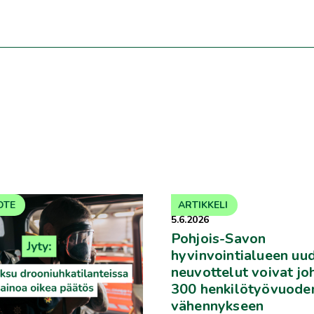
OTE
ARTIKKELI
5.6.2026
Pohjois-Savon
hyvinvointialueen uud
neuvottelut voivat jo
300 henkilötyövuode
vähennykseen