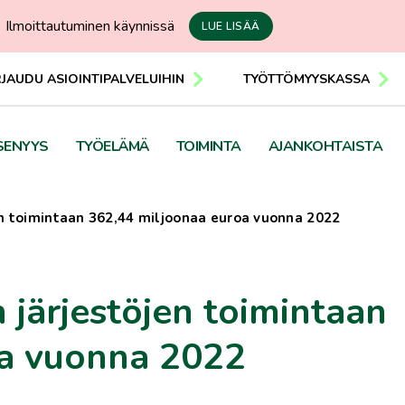
Ilmoittautuminen käynnissä
LUE LISÄÄ
RJAUDU ASIOINTIPALVELUIHIN
TYÖTTÖMYYSKASSA
SENYYS
TYÖELÄMÄ
TOIMINTA
AJANKOHTAISTA
jen toimintaan 362,44 miljoonaa euroa vuonna 2022
n järjestöjen toimintaan
oa vuonna 2022