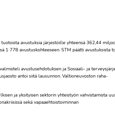
n tuotoista avustuksia järjestöille yhteensä 362,44 milj
nsä 1 778 avustuskohteeseen. STM päätti avustuksista to
valmisteli avustusehdotuksen ja Sosiaali- ja terveysjärj
usjaosto antoi siitä lausunnon. Valtioneuvoston raha-
kisen ja yksityisen sektorin yhteistyön vahvistamista uu
onakriisissä sekä vapaaehtoistoiminnan