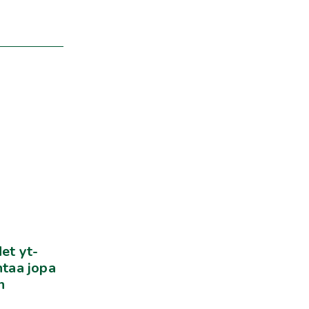
et yt-
htaa jopa
n