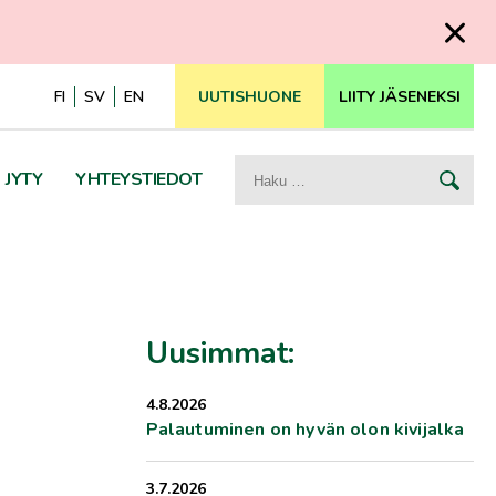
FI
SV
EN
UUTISHUONE
LIITY JÄSENEKSI
Haku:
JYTY
YHTEYSTIEDOT
Uusimmat:
4.8.2026
Palautuminen on hyvän olon kivijalka
3.7.2026