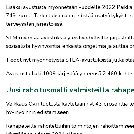
Lisäksi avustusta myönnetään vuodelle 2022 Paikka
749 euroa. Tarkoituksena on edistää̈ osatyökykyisten j
terveysalan järjestöissä̈.
STM myöntää avustuksia yleishyödyllisille järjestöille
sosiaalista hyvinvointia, ehkäistä ongelmia ja auttaa 
Tiedot nyt myönnetyistä STEA-avustuksista julkaista
Avustusta haki 1009 järjestöä yhteensä 2 460 koht
Uusi rahoitusmalli valmisteilla rahapel
Veikkaus Oy:n tuotosta käytetään nyt 43 prosenttia te
hyvinvoinnin edistämiseen.
Rahapeleillä rahoitettuihin toimintojen rahoittamiseen