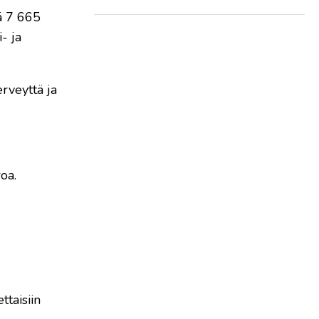
ä 7 665
- ja
erveyttä ja
oa.
ttaisiin