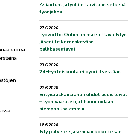
Asiantuntijatyöhön tarvitaan selkeää
työnjakoa
27.6.2026
Työvoitto: Oulun on maksettava Jytyn
jäsenille koronakevään
palkkasaatavat
oonaa euroa
rstaina
23.6.2026
24H-yhteiskunta ei pyöri itsestään
estöjen
22.6.2026
Erityisraskausrahan ehdot uudistuivat
– työn vaaratekijät huomioidaan
aiempaa laajemmin
sissa
18.6.2026
Jyty palvelee jäseniään koko kesän