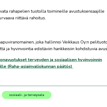
vata rahapelien tuotolla toimineille avustuksensaajille
vaava riittävä rahoitus.
apuviranomainen, joka hallinnoi Veikkaus Oy:n pelituoto
yttä ja hyvinvointia edistäviin hankkeisiin kohdistuvia avus
onavustukset terveyden ja sosiaalisen hyvinvoinnin
iöille (Raha-asiainvaliokunnan päätös)
sosiaali- ja terveysala