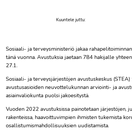
Kuuntele
juttu
:
Sosiaali- ja terveysministeriö jakaa rahapelitoiminna
tänä vuonna. Avustuksia jaetaan 784 hakijalle yhtee
27.1.
Sosiaali- ja terveysjärjestöjen avustuskeskus (STEA) 
avustusasioiden neuvottelukunnan arviointi- ja avust
asiainvaliokunta puolsi jakoesitystä.
Vuoden 2022 avustuksissa painotetaan järjestöjen, jul
rakenteissa, haavoittuvimpien ihmisten tukemista kor
osallistumismahdollisuuksien uudistamista.