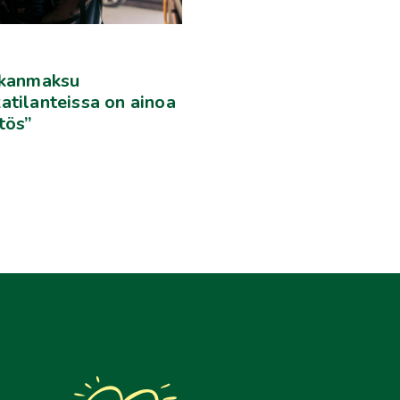
lkanmaksu
atilanteissa on ainoa
tös”