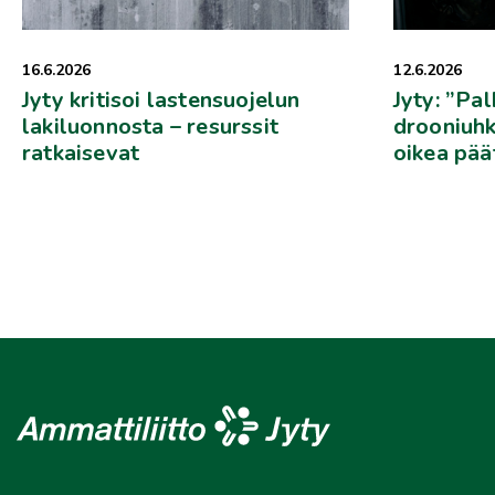
16.6.2026
12.6.2026
Jyty kritisoi lastensuojelun
Jyty: ”Pa
lakiluonnosta – resurssit
drooniuhk
ratkaisevat
oikea pää