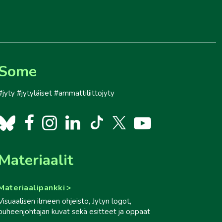
Some
#jyty #jytyläiset #ammattiliittojyty
Materiaalit
Materiaalipankki
Visuaalisen ilmeen ohjeisto, Jytyn logot,
puheenjohtajan kuvat sekä esitteet ja oppaat