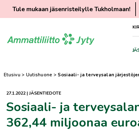
Tule mukaan jäsenristeilylle Tukholmaan!
Siirry
KI
suoraan
sisältöön
JÄ
Etusivu
>
Uutishuone
>
Sosiaali- ja terveysalan järjestö
27.1.2022
|
JÄSENTIEDOTE
Sosiaali- ja terveysala
362,44 miljoonaa eur