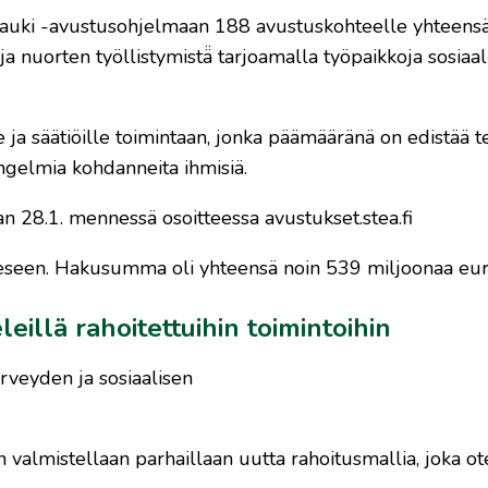
 auki -avustusohjelmaan 188 avustuskohteelle yhteens
a nuorten työllistymistä̈ tarjoamalla työpaikkoja sosiaali
 ja säätiöille toimintaan, jonka päämääränä on edistää t
ongelmia kohdanneita ihmisiä.
an 28.1. mennessä osoitteessa avustukset.stea.fi
eeseen. Hakusumma oli yhteensä noin 539 miljoonaa eur
eillä rahoitettuihin toimintoihin
rveyden ja sosiaalisen
 valmistellaan parhaillaan uutta rahoitusmallia, joka ote