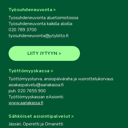
Työsuhdeneuvonta
Työsuhdeneuvonta aluetoimistoissa
Työsuhdeneuvonta kaikilla aloilla:
020 789 3700
tyosuhdeneuvonta@jytyliitto.fi
LIITY JYTYYN
Työttömyyskassa
Työttömyysturva, ansiopäiväraha ja vuorottelukorvaus
asiakaspalvelu@aariakassa.fi
puh. 020 7655 900
Työttömyyskassan eAsiointi:
www.aariakassa.fi
Sähköiset asiointipalvelut
Jässäri, Operetti ja Omanetti