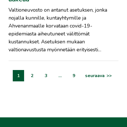
Valtioneuvosto on antanut asetuksen, jonka
nojalla kunnille, kuntayhtymille ja
Ahvenanmaalle korvataan covid-19-
epidemiasta aiheutuneet välittömät
kustannukset. Asetuksen mukaan
valtionavustusta myönnetään erityisesti…
artikkelien
1
2
3
…
9
seuraava
sivutus