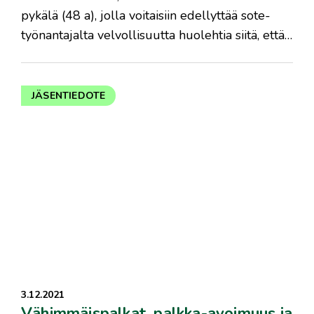
pykälä (48 a), jolla voitaisiin edellyttää sote-
työnantajalta velvollisuutta huolehtia siitä, että…
JÄSENTIEDOTE
3.12.2021
Vähimmäispalkat, palkka-avoimuus ja