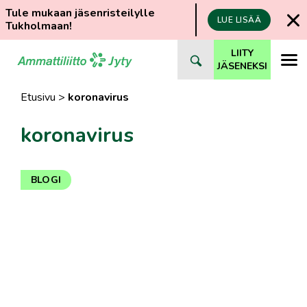
Tule mukaan jäsenristeilylle
LUE LISÄÄ
Tukholmaan!
Siirry
LIITY
suoraan
JÄSENEKSI
sisältöön
Etusivu
>
koronavirus
koronavirus
BLOGI