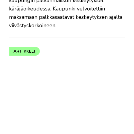
kaupungin palkanmaksun keskeytykset
käräjäoikeudessa. Kaupunki velvoitettiin
maksamaan palkkasaatavat keskeytyksen ajalta
viivästyskorkoineen.
ARTIKKELI