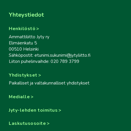
Yhteystiedot
Henkilöstö
Ammattiliitto Jyty ry
Elimäenkatu 5
00510 Helsinki
Sähköpostit: etunimi.sukunimi@jytyliitto.fi
Liiton puhelinvaihde: 020 789 3799
Yhdistykset
Paikalliset ja valtakunnalliset yhdistykset
Medialle
Jyty-lehden toimitus
Laskutusosoite