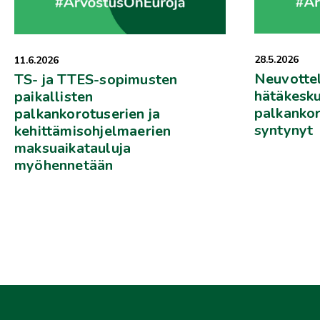
28.5.2026
11.6.2026
Neuvotte
TS- ja TTES-sopimusten
hätäkesku
paikallisten
palkankor
palkankorotuserien ja
syntynyt
kehittämisohjelmaerien
maksuaikatauluja
myöhennetään