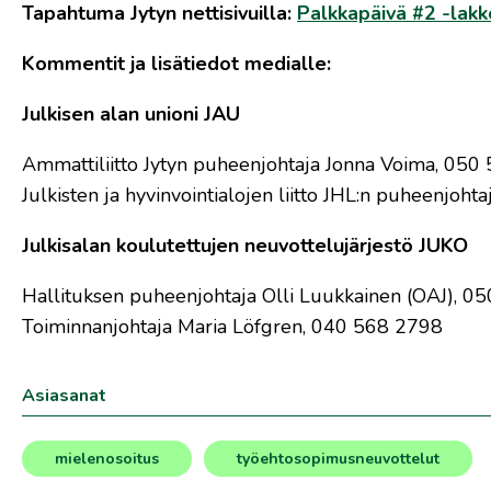
Tapahtuma Jytyn nettisivuilla:
Palkkapäivä #2 -lak
Kommentit ja lisätiedot medialle:
Julkisen alan unioni JAU
Ammattiliitto Jytyn puheenjohtaja Jonna Voima, 050
Julkisten ja hyvinvointialojen liitto JHL:n puheenjoh
Julkisalan koulutettujen neuvottelujärjestö JUKO
Hallituksen puheenjohtaja Olli Luukkainen (OAJ), 0
Toiminnanjohtaja Maria Löfgren, 040 568 2798
Asiasanat
mielenosoitus
työehtosopimusneuvottelut