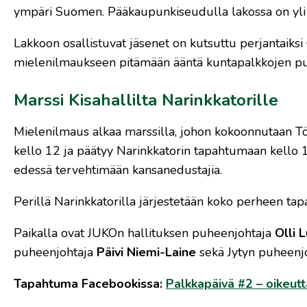
ympäri Suomen. Pääkaupunkiseudulla lakossa on yli 
Lakkoon osallistuvat jäsenet on kutsuttu perjantaiks
mielenilmaukseen pitämään ääntä kuntapalkkojen p
Marssi Kisahallilta Narinkkatorille
Mielenilmaus alkaa marssilla, johon kokoonnutaan Töö
kello 12 ja päätyy Narinkkatorin tapahtumaan kello
edessä tervehtimään kansanedustajia.
Perillä Narinkkatorilla järjestetään koko perheen tap
Paikalla ovat JUKOn hallituksen puheenjohtaja
Olli 
puheenjohtaja
Päivi Niemi-Laine
sekä Jytyn puheenj
Tapahtuma Facebookissa:
Palkkapäivä #2 – oikeutt