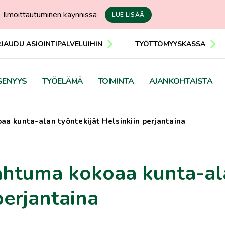
Ilmoittautuminen käynnissä
LUE LISÄÄ
RJAUDU ASIOINTIPALVELUIHIN
TYÖTTÖMYYSKASSA
SENYYS
TYÖELÄMÄ
TOIMINTA
AJANKOHTAISTA
a kunta-alan työntekijät Helsinkiin perjantaina
ahtuma kokoaa kunta-al
perjantaina