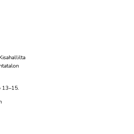
isahallilta
ntatalon
o 13–15.
n