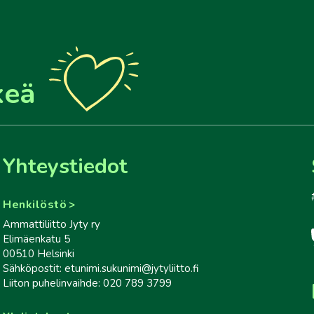
keä
Yhteystiedot
Henkilöstö
Ammattiliitto Jyty ry
Elimäenkatu 5
00510 Helsinki
Sähköpostit: etunimi.sukunimi@jytyliitto.fi
Liiton puhelinvaihde: 020 789 3799