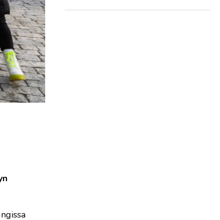
yn
ungissa