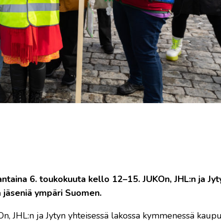
antaina 6. toukokuuta kello 12–15. JUKOn, JHL:n ja Jyt
 jäseniä ympäri Suomen.
On, JHL:n ja Jytyn yhteisessä lakossa kymmenessä kaup