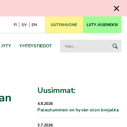
FI
SV
EN
UUTISHUONE
LIITY JÄSENEKSI
Haku:
JYTY
YHTEYSTIEDOT
Uusimmat:
an
4.8.2026
Palautuminen on hyvän olon kivijalka
3.7.2026