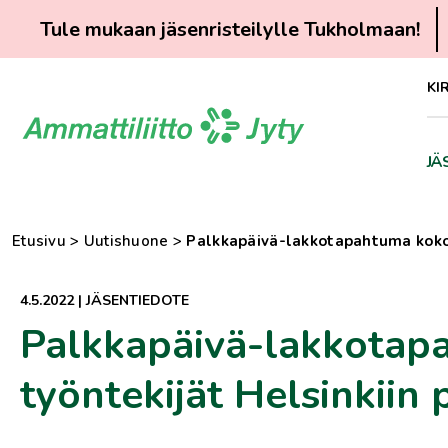
Tule mukaan jäsenristeilylle Tukholmaan!
Siirry
KI
suoraan
sisältöön
JÄ
Etusivu
>
Uutishuone
>
Palkkapäivä-lakkotapahtuma kokoa
4.5.2022
|
JÄSENTIEDOTE
Palkkapäivä-lakkotap
työntekijät Helsinkiin 