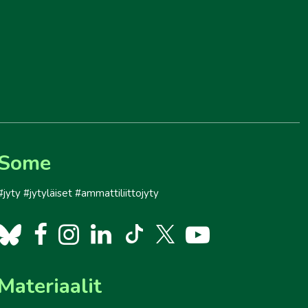
Some
#jyty #jytyläiset #ammattiliittojyty
Materiaalit