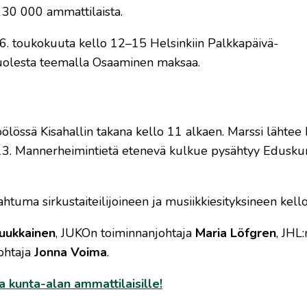
30 000 ammattilaista.
i 6. toukokuuta kello 12–15 Helsinkiin Palkkapäivä-
uolesta teemalla Osaaminen maksaa.
lössä Kisahallin takana kello 11 alkaen. Marssi lähtee K
 13. Mannerheimintietä etenevä kulkue pysähtyy Edusku
ahtuma sirkustaiteilijoineen ja musiikkiesityksineen kell
Luukkainen
, JUKOn toiminnanjohtaja
Maria Löfgren
, JHL:
ohtaja
Jonna Voima
.
a kunta-alan ammattilaisille!