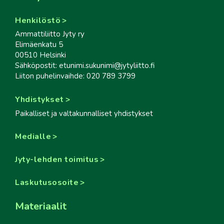
Henkilöstö
Ammattiliitto Jyty ry
Elimäenkatu 5
00510 Helsinki
Sähköpostit: etunimi.sukunimi@jytyliitto.fi
Liiton puhelinvaihde: 020 789 3799
Yhdistykset
Paikalliset ja valtakunnalliset yhdistykset
Medialle
Jyty-lehden toimitus
Laskutusosoite
Materiaalit