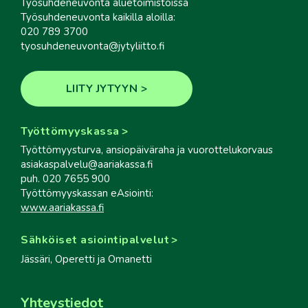
Työsuhdeneuvonta aluetoimistoissa
Työsuhdeneuvonta kaikilla aloilla:
020 789 3700
tyosuhdeneuvonta@jytyliitto.fi
LIITY JYTYYN
Työttömyyskassa
Työttömyysturva, ansiopäiväraha ja vuorottelukorvaus
asiakaspalvelu@aariakassa.fi
puh. 020 7655 900
Työttömyyskassan eAsiointi:
www.aariakassa.fi
Sähköiset asiointipalvelut
Jässäri, Operetti ja Omanetti
Yhteystiedot