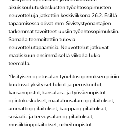
aikuiskoulutuskeskusten työehtosopimusten
neuvotteluja jatkettiin keskiviikkona 26.2. Esillä
tapaamisessa olivat mm. Sivistystyönantajien
tarkemmat tavoitteet uusiin työehtosopimuksiin.
Samalla teemoitettiin tulevia
neuvottelutapaamisia. Neuvottelut jatkuvat
maaliskuun ensimmäisellä viikolla lukio-
teemalla.
Yksityisen opetusalan työehtosopimuksen piiriin
kuuluvat yksityiset lukiot ja peruskoulut,
kansanopistot, kansalais- ja työväenopistot,
opintokeskukset, maatalousalan oppilaitokset,
ammattioppilaitokset, kauppaoppilaitokset,
sosiaali- ja terveysalan oppilaitokset,
musiikkioppilaitokset, urheiluopistot,