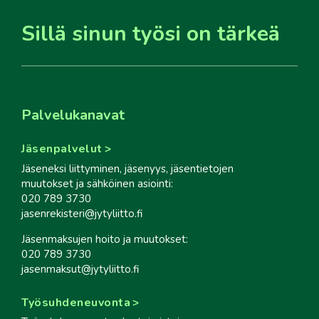
Sillä sinun työsi on tärkeä
Palvelukanavat
Jäsenpalvelut
Jäseneksi liittyminen, jäsenyys, jäsentietojen
muutokset ja sähköinen asiointi:
020 789 3730
jasenrekisteri@jytyliitto.fi
Jäsenmaksujen hoito ja muutokset:
020 789 3730
jasenmaksut@jytyliitto.fi
Työsuhdeneuvonta