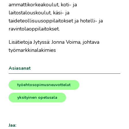
ammattikorkeakoulut, koti- ja
laitostalouskoulut, käsi- ja
taideteollisuusoppilaitokset ja hotelli- ja
ravintolaoppilaitokset.
Lisätietoja Jytyssä: Jonna Voima, johtava
työmarkkinalakimies
Asiasanat
työehtosopimusneuvottelut
,
yksityinen opetusala
Jaa: