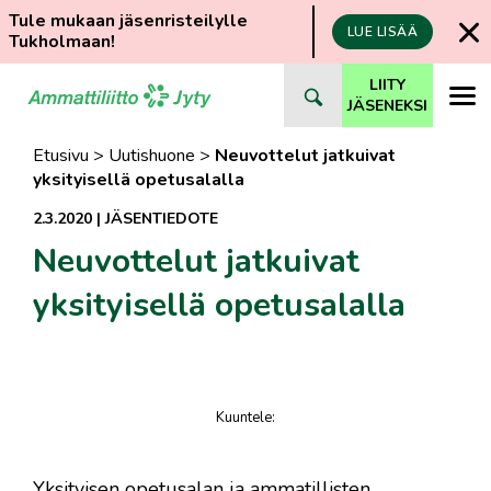
Tule mukaan jäsenristeilylle
LUE LISÄÄ
Tukholmaan!
Siirry
LIITY
suoraan
JÄSENEKSI
sisältöön
Etusivu
>
Uutishuone
>
Neuvottelut jatkuivat
yksityisellä opetusalalla
2.3.2020
|
JÄSENTIEDOTE
Neuvottelut jatkuivat
yksityisellä opetusalalla
Kuuntele
:
juttu
Yksityisen opetusalan ja ammatillisten