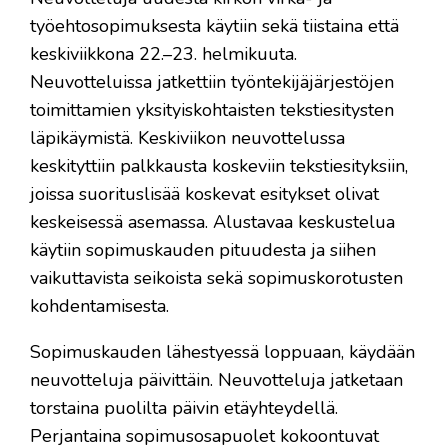
työehtosopimuksesta käytiin sekä tiistaina että
keskiviikkona 22.–23. helmikuuta.
Neuvotteluissa jatkettiin työntekijäjärjestöjen
toimittamien yksityiskohtaisten tekstiesitysten
läpikäymistä. Keskiviikon neuvottelussa
keskityttiin palkkausta koskeviin tekstiesityksiin,
joissa suorituslisää koskevat esitykset olivat
keskeisessä asemassa. Alustavaa keskustelua
käytiin sopimuskauden pituudesta ja siihen
vaikuttavista seikoista sekä sopimuskorotusten
kohdentamisesta.
Sopimuskauden lähestyessä loppuaan, käydään
neuvotteluja päivittäin. Neuvotteluja jatketaan
torstaina puolilta päivin etäyhteydellä.
Perjantaina sopimusosapuolet kokoontuvat