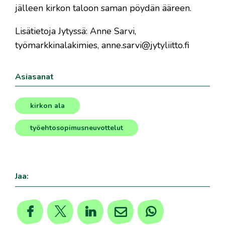
jälleen kirkon taloon saman pöydän ääreen.
Lisätietoja Jytyssä: Anne Sarvi,
työmarkkinalakimies, anne.sarvi@jytyliitto.fi
Asiasanat
kirkon ala
,
työehtosopimusneuvottelut
Jaa: