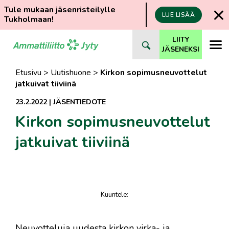
Tule mukaan jäsenristeilylle
LUE LISÄÄ
Tukholmaan!
Siirry
LIITY
suoraan
JÄSENEKSI
sisältöön
Etusivu
>
Uutishuone
>
Kirkon sopimusneuvottelut
jatkuivat tiiviinä
23.2.2022
|
JÄSENTIEDOTE
Kirkon sopimusneuvottelut
jatkuivat tiiviinä
Kuuntele
:
juttu
​Neuvotteluja uudesta kirkon virka- ja