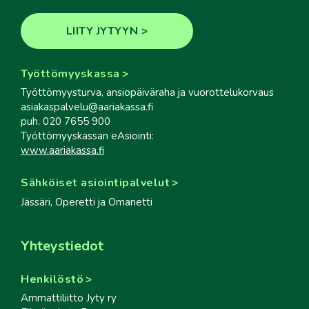
LIITY JYTYYN
Työttömyyskassa
Työttömyysturva, ansiopäiväraha ja vuorottelukorvaus
asiakaspalvelu@aariakassa.fi
puh. 020 7655 900
Työttömyyskassan eAsiointi:
www.aariakassa.fi
Sähköiset asiointipalvelut
Jässäri, Operetti ja Omanetti
Yhteystiedot
Henkilöstö
Ammattiliitto Jyty ry