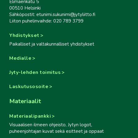
Elimäenkatu 5
00510 Helsinki
Sähköpostit: etunimi.sukunimi@jytyliitto.fi
Liiton puhelinvaihde: 020 789 3799
Yhdistykset
Paikalliset ja valtakunnalliset yhdistykset
Medialle
Jyty-lehden toimitus
Laskutusosoite
Materiaalit
Materiaalipankki
Visuaalisen ilmeen ohjeisto, Jytyn logot,
puheenjohtajan kuvat sekä esitteet ja oppaat