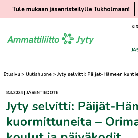
Tule mukaan jäsenristeilylle Tukholmaan!
Siirry
KI
suoraan
sisältöön
JÄ
Etusivu
>
Uutishuone
>
Jyty selvitti: Päijät-Hämeen kunti
8.3.2024
|
JÄSENTIEDOTE
Jyty selvitti: Päijät-H
kuormittuneita – Orimat
koulut ja päiväkodit