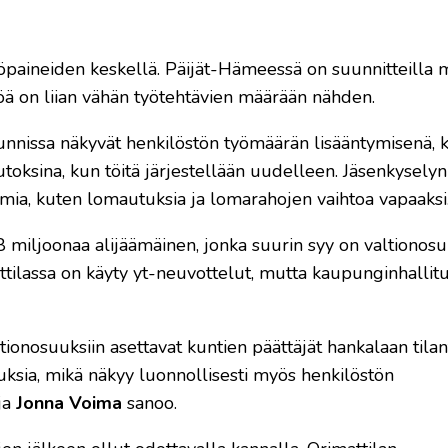
öpaineiden keskellä. Päijät-Hämeessä on suunnitteilla 
töä on liian vähän työtehtävien määrään nähden.
nnissa näkyvät henkilöstön työmäärän lisääntymisenä, 
toksina, kun töitä järjestellään uudelleen. Jäsenkysel
mia, kuten lomautuksia ja lomarahojen vaihtoa vapaaksi
 miljoonaa alijäämäinen, jonka suurin syy on valtionos
ilassa on käyty yt-neuvottelut, mutta kaupunginhallitus
ionosuuksiin asettavat kuntien päättäjät hankalaan tila
uksia, mikä näkyy luonnollisesti myös henkilöstön
ja
Jonna Voima
sanoo.