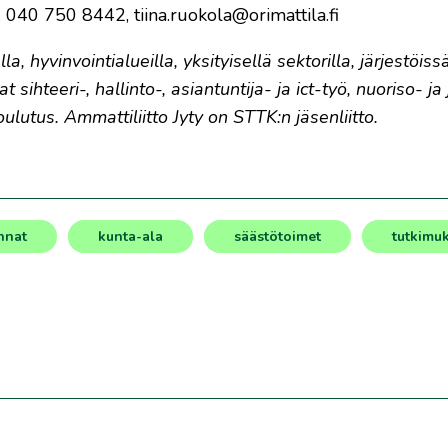
. 040 750 8442, tiina.ruokola@orimattila.fi
a, hyvinvointialueilla, yksityisellä sektorilla, järjestöissä
hteeri-, hallinto-, asiantuntija- ja ict-työ, nuoriso- ja 
oulutus. Ammattiliitto Jyty on STTK:n jäsenliitto.
nnat
kunta-ala
säästötoimet
tutkimu