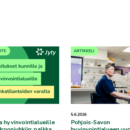
OTE
ARTIKKELI
5.6.2026
a hyvinvointialueille
Pohjois-Savon
drooniuhkiin: palkka
hyvinvointialueen uud