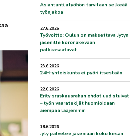
Asiantuntijatyöhön tarvitaan selkeää
työnjakoa
kaa
27.6.2026
Työvoitto: Oulun on maksettava Jytyn
jäsenille koronakevään
palkkasaatavat
23.6.2026
24H-yhteiskunta ei pyöri itsestään
22.6.2026
Erityisraskausrahan ehdot uudistuivat
– työn vaaratekijät huomioidaan
aiempaa laajemmin
18.6.2026
Jyty palvelee jäseniään koko kesän