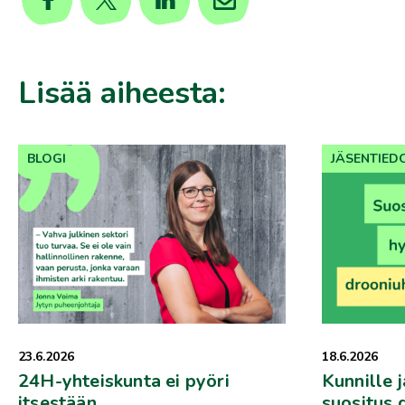
Lisää aiheesta:
BLOGI
JÄSENTIED
23.6.2026
18.6.2026
24H-yhteiskunta ei pyöri
Kunnille j
itsestään
suositus 