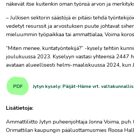
näkevät itse kuitenkin oman työnsä arvon ja merkityk
– Julkisen sektorin säästöjä ei pitäisi tehdä työnteki
vedetyt resurssit ja arvostuksen puute johtavat siihen,
mieluummin työpaikkaa tai ammattialaa, Voima koros
“Miten menee, kuntatyöntekijä?” -kysely tehtiin kunni
joulukuussa 2023. Kyselyyn vastasi yhteensä 2447 he
avataan alueellisesti helmi-maaliskuussa 2024, kun
PDF
Jytyn kysely: Päijät-Häme vrt. valtakunnalli
Lisätietoja:
Ammattiliitto Jytyn puheenjohtaja Jonna Voima, puh. 
Orimattilan kaupungin pääluottamusmies Roosa Hallik