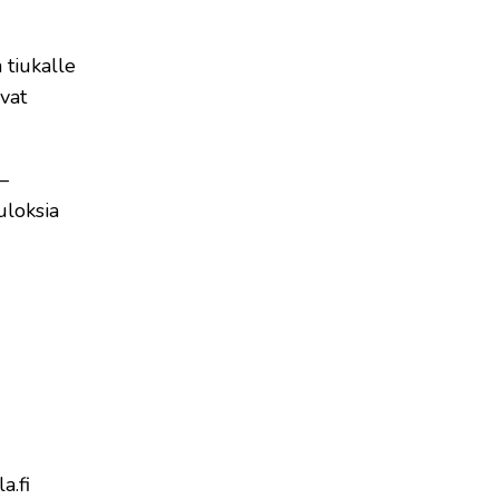
 tiukalle
avat
s–
uloksia
a.fi