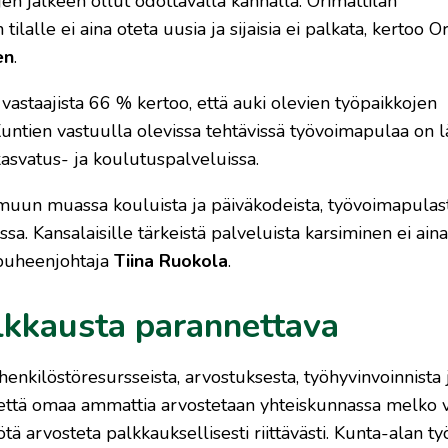
en jälkeen ollut odottavalla kannalla. Orimattilan
tilalle ei aina oteta uusia ja sijaisia ei palkata, kertoo O
en
.
astaajista 66 % kertoo, että auki olevien työpaikkojen
 Kuntien vastuulla olevissa tehtävissä työvoimapulaa on 
 kasvatus- ja koulutuspalveluissa.
 muun muassa kouluista ja päiväkodeista, työvoimapulast
sa. Kansalaisille tärkeistä palveluista karsiminen ei ain
 puheenjohtaja
Tiina Ruokola
.
lkkausta parannettava
 henkilöstöresursseista, arvostuksesta, työhyvinvoinnista 
 että omaa ammattia arvostetaan yhteiskunnassa melko v
tä arvosteta palkkauksellisesti riittävästi. Kunta-alan ty