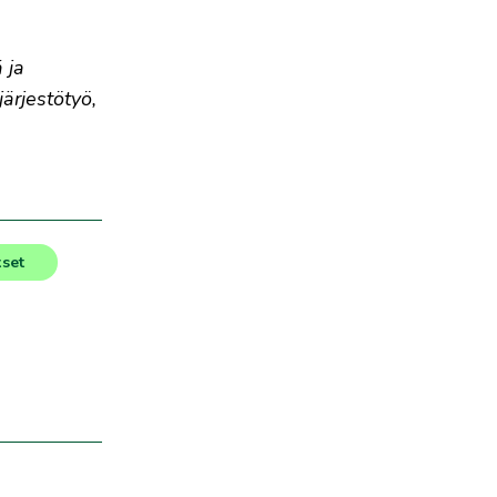
 ja
järjestötyö,
kset