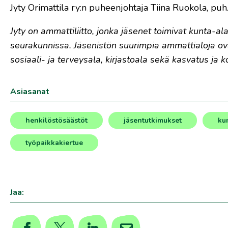
Jyty Orimattila ry:n puheenjohtaja Tiina Ruokola, puh
Jyty on ammattiliitto, jonka jäsenet toimivat kunta-alall
seurakunnissa. Jäsenistön suurimpia ammattialoja ovat si
sosiaali- ja terveysala, kirjastoala sekä kasvatus ja k
Asiasanat
henkilöstösäästöt
jäsentutkimukset
ku
,
,
,
,
,
,
työpaikkakiertue
Jaa: