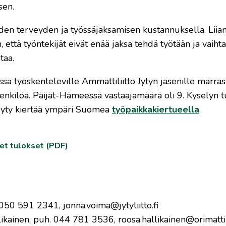
sen.
jöiden terveyden ja työssäjaksamisen kustannuksella. Liian
 että työntekijät eivät enää jaksa tehdä työtään ja vaiht
taa.
ssa työskenteleville Ammattiliitto Jytyn jäsenille marra
nkilöä. Päijät-Hämeessä vastaajamäärä oli 9. Kyselyn t
 Jyty kiertää ympäri Suomea
työpaikkakiertueella
.
set tulokset (PDF)
050 591 2341, jonna.voima@jytyliitto.fi
ainen, puh. 044 781 3536, roosa.hallikainen@orimattil