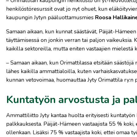
– Orimattilan kaupungin henkilöstö on yt-neuvotteluj
henkilöstöresurssit ovat jo nyt ohuet, kun eläköityvien 
kaupungin Jytyn pääluottamusmies
Roosa Hallikain
Samaan aikaan, kun kunnat säästävät, Päijät-Hämeen v
täyttämisessä on jonkin verran tai paljon vaikeuksia.
kaikilla sektoreilla, mutta eniten vastaajien mielestä
– Samaan aikaan, kun Orimattilassa etsitään säästöjä
lähes kaikilla ammattialoilla, kuten varhaiskasvatukses
kunnan vetovoimaa, huomauttaa Jyty Orimattila ry:n
Kuntatyön arvostusta ja pa
Ammattiliitto Jyty kantaa huolta erityisesti kuntatyön
palkkauksesta. Päijät-Hämeen vastaajista 55 % koki,
ollenkaan. Lisäksi 75 % vastaajista koki, ettei omaa työ