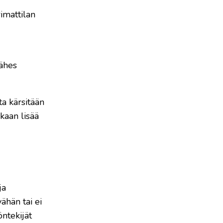
rimattilan
lähes
a kärsitään
akaan lisää
ja
ähän tai ei
öntekijät