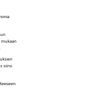
monia
kun
yn mukaan
.
uuksien
 siirsi
nteeseen.