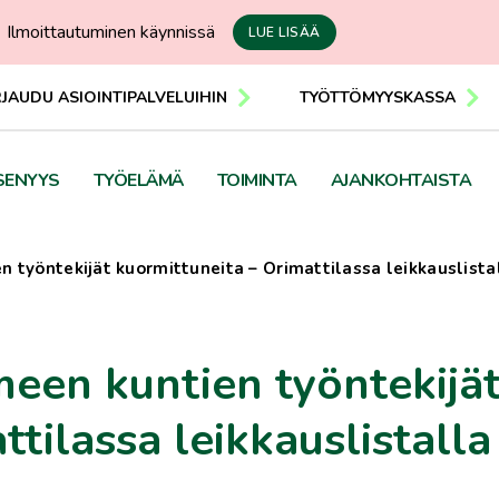
Ilmoittautuminen käynnissä
LUE LISÄÄ
RJAUDU ASIOINTIPALVELUIHIN
TYÖTTÖMYYSKASSA
SENYYS
TYÖELÄMÄ
TOIMINTA
AJANKOHTAISTA
en työntekijät kuormittuneita – Orimattilassa leikkauslist
ämeen kuntien työntekijä
tilassa leikkauslistalla