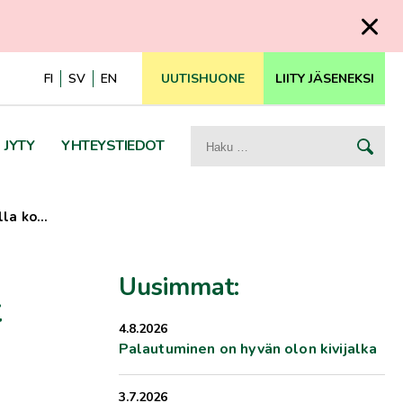
FI
SV
EN
UUTISHUONE
LIITY JÄSENEKSI
Haku:
JYTY
YHTEYSTIEDOT
alla ko…
Uusimmat:
t
4.8.2026
Palautuminen on hyvän olon kivijalka
3.7.2026