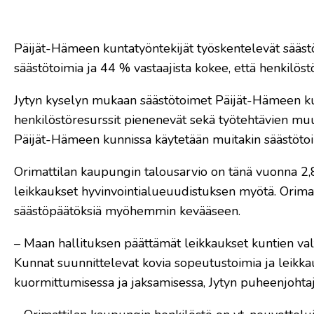
Päijät-Hämeen kuntatyöntekijät työskentelevät sääst
säästötoimia ja 44 % vastaajista kokee, että henkilös
Jytyn kyselyn mukaan säästötoimet Päijät-Hämeen ku
henkilöstöresurssit pienenevät sekä työtehtävien muu
Päijät-Hämeen kunnissa käytetään muitakin säästötoi
Orimattilan kaupungin talousarvio on tänä vuonna 2,8
leikkaukset hyvinvointialueuudistuksen myötä. Orimatt
säästöpäätöksiä myöhemmin kevääseen.
– Maan hallituksen päättämät leikkaukset kuntien valt
Kunnat suunnittelevat kovia sopeutustoimia ja leikka
kuormittumisessa ja jaksamisessa, Jytyn puheenjohta