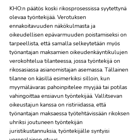
KHO:n päätös koski rikosprosessissa syytettynä
olevaa työntekijää. Verotuksen
ennakoitavuuden näkökulmasta ja
oikeudellisen epävarmuuden poistamiseksi on
tarpeellista, että samalla selkeytetään myös
työnantajan maksamien oikeudenkäyntikulujen
verokohtelua tilanteessa, jossa työntekijä on
rikosasiassa asianomistajan asemassa. Tällainen
tilanne on käsillä esimerkiksi silloin, kun
myymälävaras pahoinpitelee myyjää tai potilas
vahingoittaa ensiavun työntekijää. Vallitsevan
oikeustajun kanssa on ristiriidassa, että
työnantajan maksaessa työtehtävissään rikoksen
uhriksi joutuneen työntekijän
juristikustannuksia, työntekijälle syntyisi
veronalainen etuus.