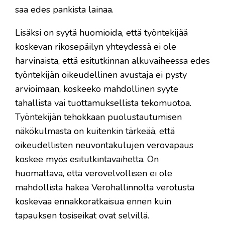
saa edes pankista lainaa.
Lisäksi on syytä huomioida, että työntekijää
koskevan rikosepäilyn yhteydessä ei ole
harvinaista, että esitutkinnan alkuvaiheessa edes
työntekijän oikeudellinen avustaja ei pysty
arvioimaan, koskeeko mahdollinen syyte
tahallista vai tuottamuksellista tekomuotoa.
Työntekijän tehokkaan puolustautumisen
näkökulmasta on kuitenkin tärkeää, että
oikeudellisten neuvontakulujen verovapaus
koskee myös esitutkintavaihetta. On
huomattava, että verovelvollisen ei ole
mahdollista hakea Verohallinnolta verotusta
koskevaa ennakkoratkaisua ennen kuin
tapauksen tosiseikat ovat selvillä.