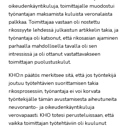
oikeudenkäyntikuluja, toimittajalle muodostui
työnantajan maksamista kuluista veronalaista
palkkaa. Toimittajaa vastaan oli nostettu
rikossyyte lehdessä julkaistun artikkelin takia, ja
työnantaja oli katsonut, että rikosasian ajaminen
parhaalla mahdollisella tavalla oli sen
intressissä ja oli ottanut vastattavakseen
toimittajan puolustuskulut.
KHO:n päätös merkitsee sitä, että jos työntekijä
joutuu työtehtävien suorittamisen takia
rikosprosessiin, työnantaja ei voi korvata
työntekijälle tämän avustamisesta aiheutuneita
neuvonanto- ja oikeudenkäyntikuluja
verovapaasti. KHO totesi perusteluissaan, että
vaikka toimittajan työtehtäviin oli kuulunut