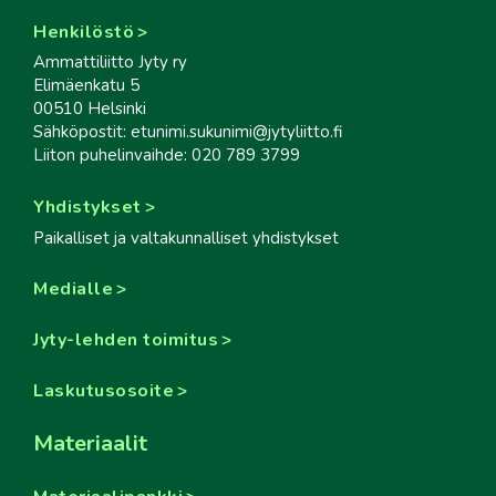
Henkilöstö
Ammattiliitto Jyty ry
Elimäenkatu 5
00510 Helsinki
Sähköpostit: etunimi.sukunimi@jytyliitto.fi
Liiton puhelinvaihde: 020 789 3799
Yhdistykset
Paikalliset ja valtakunnalliset yhdistykset
Medialle
Jyty-lehden toimitus
Laskutusosoite
Materiaalit