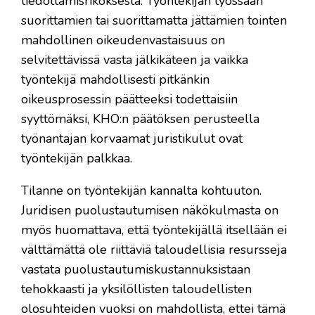
tiedottamisrikoksesta. Työntekijän työssään
suorittamien tai suorittamatta jättämien tointen
mahdollinen oikeudenvastaisuus on
selvitettävissä vasta jälkikäteen ja vaikka
työntekijä mahdollisesti pitkänkin
oikeusprosessin päätteeksi todettaisiin
syyttömäksi, KHO:n päätöksen perusteella
työnantajan korvaamat juristikulut ovat
työntekijän palkkaa.
Tilanne on työntekijän kannalta kohtuuton.
Juridisen puolustautumisen näkökulmasta on
myös huomattava, että työntekijällä itsellään ei
välttämättä ole riittäviä taloudellisia resursseja
vastata puolustautumiskustannuksistaan
tehokkaasti ja yksilöllisten taloudellisten
olosuhteiden vuoksi on mahdollista, ettei tämä