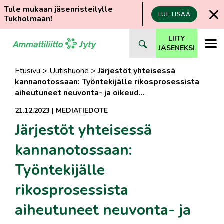
Tule mukaan jäsenristeilylle
LUE LISÄÄ
Tukholmaan!
Siirry
LIITY
suoraan
JÄSENEKSI
sisältöön
Etusivu
>
Uutishuone
>
Järjestöt yhteisessä
kannanotossaan: Työntekijälle rikosprosessista
aiheutuneet neuvonta- ja oikeud…
21.12.2023
|
MEDIATIEDOTE
Järjestöt yhteisessä
kannanotossaan:
Työntekijälle
rikosprosessista
aiheutuneet neuvonta- ja