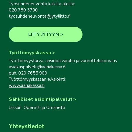
Työsuhdeneuvonta kaikilla aloilla:
020 789 3700
tyosuhdeneuvonta@jytyliitto.fi
LIITY JYTYYN
Työttömyyskassa
Työttömyysturva, ansiopäiväraha ja vuorottelukorvaus
asiakaspalvelu@aariakassa.fi
puh. 020 7655 900
Työttömyyskassan eAsiointi:
www.aariakassa.fi
Sähköiset asiointipalvelut
Jässäri, Operetti ja Omanetti
Yhteystiedot