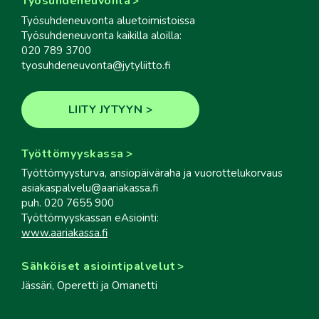
Työsuhdeneuvonta
Työsuhdeneuvonta aluetoimistoissa
Työsuhdeneuvonta kaikilla aloilla:
020 789 3700
tyosuhdeneuvonta@jytyliitto.fi
LIITY JYTYYN
Työttömyyskassa
Työttömyysturva, ansiopäiväraha ja vuorottelukorvaus
asiakaspalvelu@aariakassa.fi
puh. 020 7655 900
Työttömyyskassan eAsiointi:
www.aariakassa.fi
Sähköiset asiointipalvelut
Jässäri, Operetti ja Omanetti