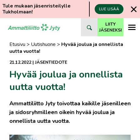
Tule mukaan jäsenristeilylle
LUE LISÄÄ
Tukholmaan!
Siirry
LIITY
suoraan
JÄSENEKSI
sisältöön
Etusivu
>
Uutishuone
>
Hyvää joulua ja onnellista
uutta vuotta!
21.12.2022
|
JÄSENTIEDOTE
Hyvää joulua ja onnellista
uutta vuotta!
Ammattiliitto Jyty toivottaa kaikille jäsenilleen
ja sidosryhmilleen oikein hyvää joulua ja
onnellista uutta vuotta.