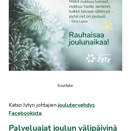
Kuuntele
:
juttu
Katso Jytyn johtajien
joulutervehdys
Facebookista
.
Palveluajat joulun välipäivinä