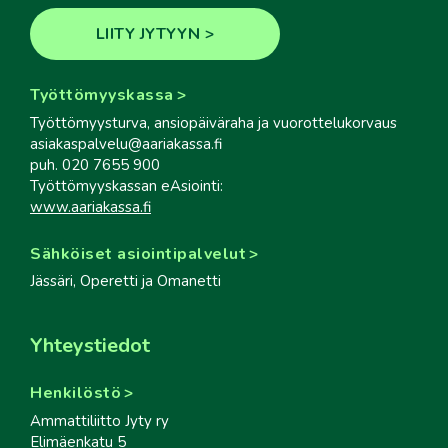
LIITY JYTYYN
Työttömyyskassa
Työttömyysturva, ansiopäiväraha ja vuorottelukorvaus
asiakaspalvelu@aariakassa.fi
puh. 020 7655 900
Työttömyyskassan eAsiointi:
www.aariakassa.fi
Sähköiset asiointipalvelut
Jässäri, Operetti ja Omanetti
Yhteystiedot
Henkilöstö
Ammattiliitto Jyty ry
Elimäenkatu 5