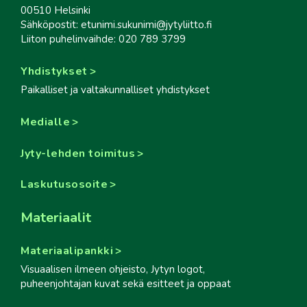
00510 Helsinki
Sähköpostit: etunimi.sukunimi@jytyliitto.fi
Liiton puhelinvaihde: 020 789 3799
Yhdistykset
Paikalliset ja valtakunnalliset yhdistykset
Medialle
Jyty-lehden toimitus
Laskutusosoite
Materiaalit
Materiaalipankki
Visuaalisen ilmeen ohjeisto, Jytyn logot,
puheenjohtajan kuvat sekä esitteet ja oppaat