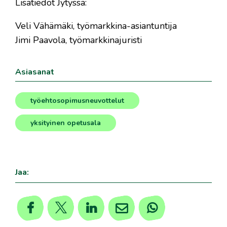
Lisätiedot Jytyssä:
Veli Vähämäki, työmarkkina-asiantuntija
Jimi Paavola, työmarkkinajuristi
Asiasanat
työehtosopimusneuvottelut
,
yksityinen opetusala
Jaa: