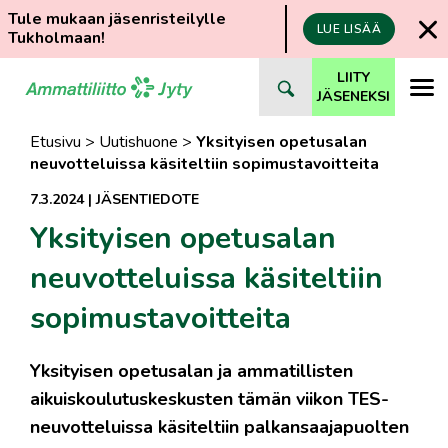
Tule mukaan jäsenristeilylle
LUE LISÄÄ
Tukholmaan!
Siirry
LIITY
suoraan
JÄSENEKSI
sisältöön
Etusivu
>
Uutishuone
>
Yksityisen opetusalan
neuvotteluissa käsiteltiin sopimustavoitteita
7.3.2024
|
JÄSENTIEDOTE
Yksityisen opetusalan
neuvotteluissa käsiteltiin
sopimustavoitteita
Yksityisen opetusalan ja ammatillisten
aikuiskoulutuskeskusten tämän viikon TES-
neuvotteluissa käsiteltiin palkansaajapuolten